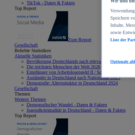
Wir und uns
TikTok - Daten & Fakten
Top Report
Verwendung g
Speichern vo
Inhalte, Mes
sowie Entwi
Zum Report
Liste der Par
Gesellschaft
Beliebte Statistiken
Aktuelle Statistiken
Bevölkerung Deutschlands nach relevanten Altersgrupp
Optionale ab
Die reichsten Menschen der Welt 2026
Empfänger von Arbeitslosengeld II / Sozialgeld / Bürge
Ausländer in Deutschland nach Nationalität 2025
Demografie: Altersstruktur in Deutschland 2024
Gesellschaft
Themen
Weitere Themen
Demografischer Wandel - Daten & Fakten
Jugendkriminalität in Deutschland - Daten & Fakten
Top Report