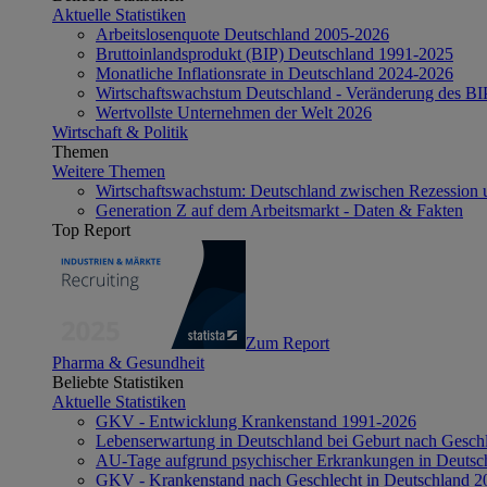
Aktuelle Statistiken
Arbeitslosenquote Deutschland 2005-2026
Bruttoinlandsprodukt (BIP) Deutschland 1991-2025
Monatliche Inflationsrate in Deutschland 2024-2026
Wirtschaftswachstum Deutschland - Veränderung des B
Wertvollste Unternehmen der Welt 2026
Wirtschaft & Politik
Themen
Weitere Themen
Wirtschaftswachstum: Deutschland zwischen Rezession 
Generation Z auf dem Arbeitsmarkt - Daten & Fakten
Top Report
Zum Report
Pharma & Gesundheit
Beliebte Statistiken
Aktuelle Statistiken
GKV - Entwicklung Krankenstand 1991-2026
Lebenserwartung in Deutschland bei Geburt nach Gesch
AU-Tage aufgrund psychischer Erkrankungen in Deutsc
GKV - Krankenstand nach Geschlecht in Deutschland 