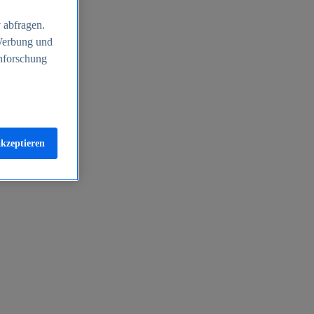
 abfragen.
 Werbung und
nforschung
akzeptieren