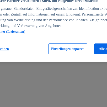
ere Partner verarbeiten Daten, um Folgendes bereitzustellen:
enauer Standortdaten. Endgeräteeigenschaften zur Identifikation aktiv
n oder Zugriff auf Informationen auf einem Endgerät. Personalisierte
sung von Werbeleistung und der Performance von Inhalten, Zielgruppe
cklung und Verbesserung von Angeboten.
tner (Lieferanten)
en 2024
lehnen
Einstellungen anpassen
Alle 
rgeld in Deutschland 2005-2025