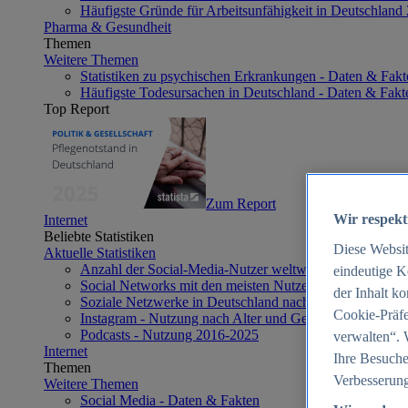
Häufigste Gründe für Arbeitsunfähigkeit in Deutschland
Pharma & Gesundheit
Themen
Weitere Themen
Statistiken zu psychischen Erkrankungen - Daten & Fakt
Häufigste Todesursachen in Deutschland - Daten & Fakt
Top Report
Zum Report
Wir respekt
Internet
Beliebte Statistiken
Diese Websi
Aktuelle Statistiken
Anzahl der Social-Media-Nutzer weltweit 2012-2025
eindeutige K
Social Networks mit den meisten Nutzern weltweit 2025
der Inhalt k
Soziale Netzwerke in Deutschland nach Generationen 2
Cookie-Präfe
Instagram - Nutzung nach Alter und Geschlecht in Deut
Podcasts - Nutzung 2016-2025
verwalten“. 
Internet
Ihre Besuche
Themen
Verbesserung
Weitere Themen
Social Media - Daten & Fakten