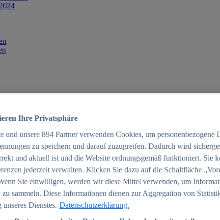
 2024
en
en
ieren Ihre Privatsphäre
te und unsere
894
Partner verwenden Cookies, um personenbezogene 
ennungen zu speichern und darauf zuzugreifen. Dadurch wird sichergest
orrekt und aktuell ist und die Website ordnungsgemäß funktioniert. Sie 
025
renzen jederzeit verwalten. Klicken Sie dazu auf die Schaltfläche „Vor
schland 2025
Wenn Sie einwilligen, werden wir diese Mittel verwenden, um Informat
 zu sammeln. Diese Informationen dienen zur Aggregation von Statisti
 unseres Dienstes.
Datenschutzerklärung.