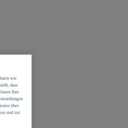
Daten wie
ellt, dass
können Ihre
einstellungen
ionen über
ken und zur