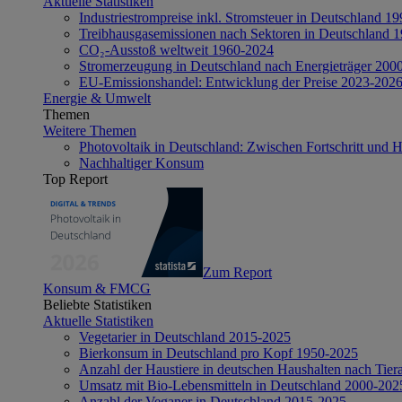
Aktuelle Statistiken
Industriestrompreise inkl. Stromsteuer in Deutschland 1
Treibhausgasemissionen nach Sektoren in Deutschland 
CO₂-Ausstoß weltweit 1960-2024
Stromerzeugung in Deutschland nach Energieträger 200
EU-Emissionshandel: Entwicklung der Preise 2023-202
Energie & Umwelt
Themen
Weitere Themen
Photovoltaik in Deutschland: Zwischen Fortschritt und 
Nachhaltiger Konsum
Top Report
Zum Report
Konsum & FMCG
Beliebte Statistiken
Aktuelle Statistiken
Vegetarier in Deutschland 2015-2025
Bierkonsum in Deutschland pro Kopf 1950-2025
Anzahl der Haustiere in deutschen Haushalten nach Tier
Umsatz mit Bio-Lebensmitteln in Deutschland 2000-202
Anzahl der Veganer in Deutschland 2015-2025