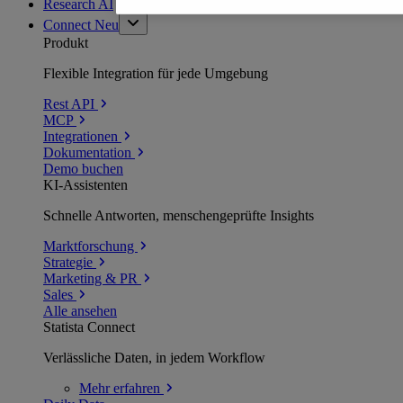
Research AI
Connect
Neu
Produkt
Flexible Integration für jede Umgebung
Rest API
MCP
Integrationen
Dokumentation
Demo buchen
KI-Assistenten
Schnelle Antworten, menschengeprüfte Insights
Marktforschung
Strategie
Marketing & PR
Sales
Alle ansehen
Statista Connect
Verlässliche Daten, in jedem Workflow
Mehr
erfahren