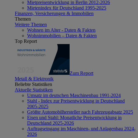
Mietpreisentwicklung in Berlin 2012-2026
Mietenindex für Deutschland 1995-2025
Finanzen, Versicherungen & Immobilien
Themen
Weitere Themen
Wohnen im Alter - Daten & Fakten
Wohnimmobilien – Daten & Fakten
Top Report
Zum Report
Metall & Elektronik
Beliebte Statistiken
Aktuelle Statistiken
Umsatz im deutschen Maschinenbau 1991-2024
Stahl - Index zur Preisentwicklung in Deutschland
2005-2025
Größte Automobilhersteller nach Fahrzeugabsatz 2025
Eisen und Stahl: Monatliche Preisentwicklung in
Deutschland 2025-2026
Auftragseingang im Maschinen- und Anlagenbau 2024-
2026