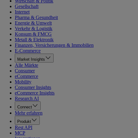
Wirtschaft & Politik
Gesellschaft
Internet
Pharma & Gesundheit
Energie & Umwelt
Verkehr & Logistik
Konsum & FMCG
Metall & Elektronik
Finanzen, Versicherungen & Immobilien
E-Commerce
Market Insights
Alle Märkte
Consumer
eCommerce
Mobility
Consumer Insights
eCommerce Insights
Research AI
Connect
Mehr erfahren
Produkt
Rest API
MCP