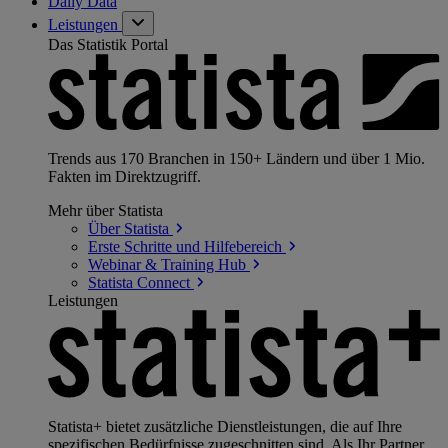
Daily Data
Leistungen
Das Statistik Portal
Trends aus 170 Branchen in 150+ Ländern und über 1 Mio.
Fakten im Direktzugriff.
Mehr über Statista
Über
Statista
Erste Schritte und
Hilfebereich
Webinar & Training
Hub
Statista
Connect
Leistungen
Statista+ bietet zusätzliche Dienstleistungen, die auf Ihre
spezifischen Bedürfnisse zugeschnitten sind. Als Ihr Partner