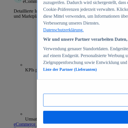
eCommerce Insights
zuzugreifen. Dadurch wird sichergestellt, dass 
Cookie-Präferenzen jederzeit verwalten. Klick
Detaillierte Informationen zu mehr als 39.000 Online-Shops
und Marktplätzen
diese Mittel verwenden, um Informationen über
Verbesserung unseres Dienstes.
Datenschutzerklärung.
Wir und unsere Partner verarbeiten Daten, 
Verwendung genauer Standortdaten. Endgeräteei
auf einem Endgerät. Personalisierte Werbung 
Zielgruppenforschung sowie Entwicklung und
70+
KPIs pro Shop
Liste der Partner (Lieferanten)
Umsatzanalysen und -prognosen
eCommerce Insights entdecken