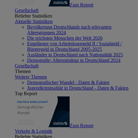
Zum Report
Gesellschaft
Beliebte Statistiken
Aktuelle Statistiken
Bevölkerung Deutschlands nach relevanten
Altersgruppen 2024
Die reichsten Menschen der Welt 2026
Empfänger von Arbeitslosengeld II / Sozialgeld /
Bürgergeld in Deutschland 2005-2025
Ausländer in Deutschland nach Nationalität 2025
Demografie: Altersstruktur in Deutschland 2024
Gesellschaft
Themen
Weitere Themen
Demografischer Wandel - Daten & Fakten
Jugendkriminalität in Deutschland - Daten & Fakten
Top Report
Zum Report
Verkehr & Logistik
Beliebte Statistiken