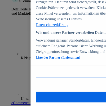
eCommerce Insights
zuzugreifen. Dadurch wird sichergestellt, dass 
Cookie-Präferenzen jederzeit verwalten. Klick
Detaillierte Informationen zu mehr als 39.000 Online-Shops
und Marktplätzen
diese Mittel verwenden, um Informationen über
Verbesserung unseres Dienstes.
Datenschutzerklärung.
Wir und unsere Partner verarbeiten Daten, 
Verwendung genauer Standortdaten. Endgeräteei
auf einem Endgerät. Personalisierte Werbung 
Zielgruppenforschung sowie Entwicklung und
70+
KPIs pro Shop
Liste der Partner (Lieferanten)
Umsatzanalysen und -prognosen
eCommerce Insights entdecken