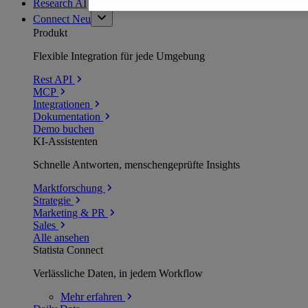
Research AI
Connect
Neu
Produkt
Flexible Integration für jede Umgebung
Rest API
MCP
Integrationen
Dokumentation
Demo buchen
KI-Assistenten
Schnelle Antworten, menschengeprüfte Insights
Marktforschung
Strategie
Marketing & PR
Sales
Alle ansehen
Statista Connect
Verlässliche Daten, in jedem Workflow
Mehr
erfahren