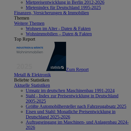
Mietpreisentwicklung in Berlin 2012-2026
Mietenindex für Deutschland 1995-2025
Finanzen, Versicherungen & Immobilien
Themen
Weitere Themen
Wohnen im Alter - Daten & Fakten
Wohnimmobilien – Daten & Fakten
Top Report
Zum Report
Metall & Elektronik
Beliebte Statistiken
Aktuelle Statistiken
Umsatz im deutschen Maschinenbau 1991-2024
Stahl - Index zur Preisentwicklung in Deutschland
2005-2025
Größte Automobilhersteller nach Fahrzeugabsatz 2025
Eisen und Stahl: Monatliche Preisentwicklung in
Deutschland 2025-2026
Auftragseingang im Maschinen- und Anlagenbau 2024-
2026