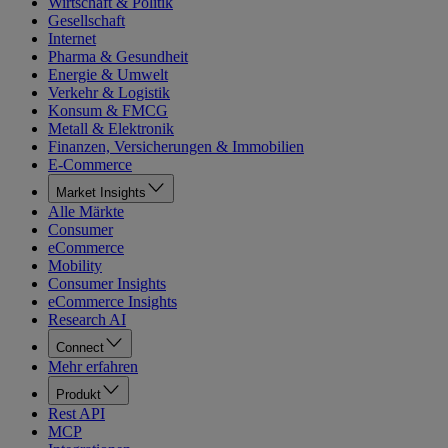
Wirtschaft & Politik
Gesellschaft
Internet
Pharma & Gesundheit
Energie & Umwelt
Verkehr & Logistik
Konsum & FMCG
Metall & Elektronik
Finanzen, Versicherungen & Immobilien
E-Commerce
Market Insights
Alle Märkte
Consumer
eCommerce
Mobility
Consumer Insights
eCommerce Insights
Research AI
Connect
Mehr erfahren
Produkt
Rest API
MCP