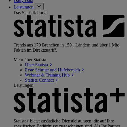
Daily Data
Leistungen
Das Statistik Portal
Trends aus 170 Branchen in 150+ Ländern und über 1 Mio.
Fakten im Direktzugriff.
Mehr über Statista
Über
Statista
Erste Schritte und
Hilfebereich
Webinar & Training
Hub
Statista
Connect
Leistungen
Statista+ bietet zusätzliche Dienstleistungen, die auf Ihre
spezifischen Bedürfnisse zugeschnitten sind. Als Ihr Partner