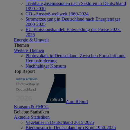
Treibhausgasemissionen nach Sektoren in Deutschland
1990-2030
CO₂-Ausstoß weltweit 1960-2024
Stromerzeugung in Deutschland nach Energieträger
2000-2025
EU-Emissionshandel: Entwicklung der Preise 2023-
2026
Energie & Umwelt
Themen
Weitere Themen
Photovoltaik in Deutschland: Zwischen Fortschritt und
Herausforderung
Nachhaltiger Konsum
Top Report
Zum Report
Konsum & FMCG
Beliebte Statistiken
Aktuelle Statistiken
Vegetarier in Deutschland 2015-2025
Bierkonsum in Deutschland pro Kopf 1950-2025