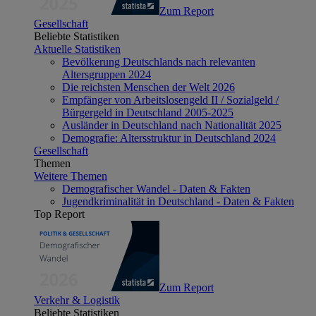
Zum Report
Gesellschaft
Beliebte Statistiken
Aktuelle Statistiken
Bevölkerung Deutschlands nach relevanten
Altersgruppen 2024
Die reichsten Menschen der Welt 2026
Empfänger von Arbeitslosengeld II / Sozialgeld /
Bürgergeld in Deutschland 2005-2025
Ausländer in Deutschland nach Nationalität 2025
Demografie: Altersstruktur in Deutschland 2024
Gesellschaft
Themen
Weitere Themen
Demografischer Wandel - Daten & Fakten
Jugendkriminalität in Deutschland - Daten & Fakten
Top Report
Zum Report
Verkehr & Logistik
Beliebte Statistiken