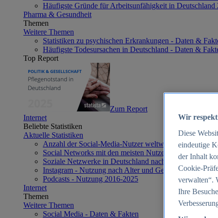
Häufigste Gründe für Arbeitsunfähigkeit in Deutschland
Pharma & Gesundheit
Themen
Weitere Themen
Statistiken zu psychischen Erkrankungen - Daten & Fakt
Häufigste Todesursachen in Deutschland - Daten & Fakt
Top Report
Zum Report
Wir respekt
Internet
Beliebte Statistiken
Diese Websi
Aktuelle Statistiken
Anzahl der Social-Media-Nutzer weltweit 2012-2025
eindeutige K
Social Networks mit den meisten Nutzern weltweit 2025
der Inhalt k
Soziale Netzwerke in Deutschland nach Generationen 2
Cookie-Präfe
Instagram - Nutzung nach Alter und Geschlecht in Deut
Podcasts - Nutzung 2016-2025
verwalten“. 
Internet
Ihre Besuche
Themen
Verbesserung
Weitere Themen
Social Media - Daten & Fakten