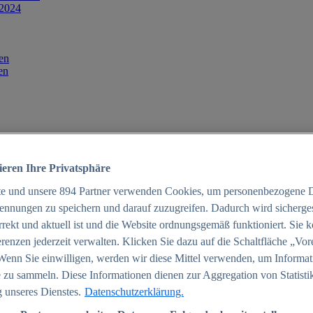
 2024
en
en
ieren Ihre Privatsphäre
te und unsere
894
Partner verwenden Cookies, um personenbezogene 
ennungen zu speichern und darauf zuzugreifen. Dadurch wird sichergest
orrekt und aktuell ist und die Website ordnungsgemäß funktioniert. Sie 
025
renzen jederzeit verwalten. Klicken Sie dazu auf die Schaltfläche „Vor
schland 2025
Wenn Sie einwilligen, werden wir diese Mittel verwenden, um Informat
 zu sammeln. Diese Informationen dienen zur Aggregation von Statisti
 unseres Dienstes.
Datenschutzerklärung.