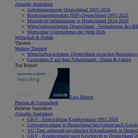
Aktuelle Statistiken
Arbeitslosenquote Deutschland 2005-2026
Bruttoinlandsprodukt (BIP) Deutschland 1991-2025
Monatliche Inflationsrate in Deutschland 2024-2026
Wirtschaftswachstum Deutschland - Veränderung des B
Wertvollste Unternehmen der Welt 2026
Wirtschaft & Politik
Themen
Weitere Themen
Wirtschaftswachstum: Deutschland zwischen Rezession 
Generation Z auf dem Arbeitsmarkt - Daten & Fakten
Top Report
Zum Report
Pharma & Gesundheit
Beliebte Statistiken
Aktuelle Statistiken
GKV - Entwicklung Krankenstand 1991-2026
Lebenserwartung in Deutschland bei Geburt nach Gesch
AU-Tage aufgrund psychischer Erkrankungen in Deutsc
GKV - Krankenstand nach Geschlecht in Deutschland 