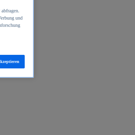
 abfragen.
 Werbung und
nforschung
akzeptieren