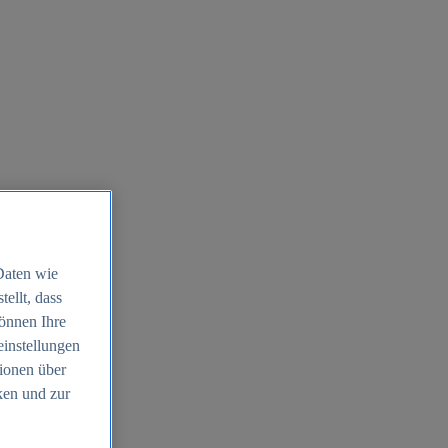
Daten wie
ellt, dass
können Ihre
einstellungen
ionen über
ken und zur