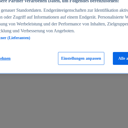
ere Partner verarbeiten Daten, um Folgendes bereitzustellen:
enauer Standortdaten. Endgeräteeigenschaften zur Identifikation aktiv
n oder Zugriff auf Informationen auf einem Endgerät. Personalisierte
sung von Werbeleistung und der Performance von Inhalten, Zielgruppe
cklung und Verbesserung von Angeboten.
tner (Lieferanten)
en 2024
lehnen
Einstellungen anpassen
Alle 
rgeld in Deutschland 2005-2025