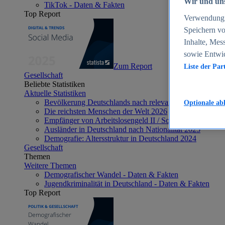
Wir und uns
TikTok - Daten & Fakten
Top Report
Verwendung g
Speichern vo
Inhalte, Mes
sowie Entwi
Zum Report
Liste der Par
Gesellschaft
Beliebte Statistiken
Aktuelle Statistiken
Bevölkerung Deutschlands nach relevanten Altersgrupp
Optionale ab
Die reichsten Menschen der Welt 2026
Empfänger von Arbeitslosengeld II / Sozialgeld / Bürge
Ausländer in Deutschland nach Nationalität 2025
Demografie: Altersstruktur in Deutschland 2024
Gesellschaft
Themen
Weitere Themen
Demografischer Wandel - Daten & Fakten
Jugendkriminalität in Deutschland - Daten & Fakten
Top Report