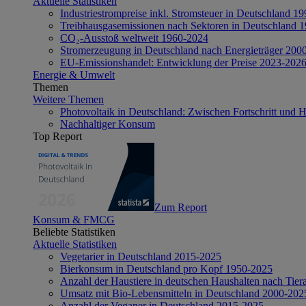
Aktuelle Statistiken
Industriestrompreise inkl. Stromsteuer in Deutschland 1
Treibhausgasemissionen nach Sektoren in Deutschland 
CO₂-Ausstoß weltweit 1960-2024
Stromerzeugung in Deutschland nach Energieträger 200
EU-Emissionshandel: Entwicklung der Preise 2023-202
Energie & Umwelt
Themen
Weitere Themen
Photovoltaik in Deutschland: Zwischen Fortschritt und 
Nachhaltiger Konsum
Top Report
Zum Report
Konsum & FMCG
Beliebte Statistiken
Aktuelle Statistiken
Vegetarier in Deutschland 2015-2025
Bierkonsum in Deutschland pro Kopf 1950-2025
Anzahl der Haustiere in deutschen Haushalten nach Tier
Umsatz mit Bio-Lebensmitteln in Deutschland 2000-202
Anzahl der Veganer in Deutschland 2015-2025