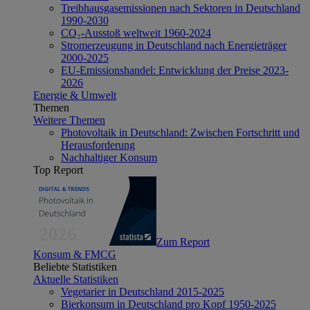
Treibhausgasemissionen nach Sektoren in Deutschland
1990-2030
CO₂-Ausstoß weltweit 1960-2024
Stromerzeugung in Deutschland nach Energieträger
2000-2025
EU-Emissionshandel: Entwicklung der Preise 2023-
2026
Energie & Umwelt
Themen
Weitere Themen
Photovoltaik in Deutschland: Zwischen Fortschritt und
Herausforderung
Nachhaltiger Konsum
Top Report
Zum Report
Konsum & FMCG
Beliebte Statistiken
Aktuelle Statistiken
Vegetarier in Deutschland 2015-2025
Bierkonsum in Deutschland pro Kopf 1950-2025