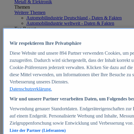
Metall & Elektronik
Themen
Weitere Themen
Automobilindustrie Deutschland - Daten & Fakten
Automobilindustrie weltweit - Daten & Fakten
Top Report
Wir respektieren Ihre Privatsphäre
Diese Website und unsere
894
Partner verwenden Cookies, um pe
Zum Report
zuzugreifen. Dadurch wird sichergestellt, dass der Inhalt korrekt
E-commerce
Cookie-Präferenzen jederzeit verwalten. Klicken Sie dazu auf die
Beliebte Statistiken
diese Mittel verwenden, um Informationen über Ihre Besuche zu s
Aktuelle Statistiken
E-Commerce - Entwicklung des Umsatzes in
Verbesserung unseres Dienstes.
Deutschland 1999-2025
Datenschutzerklärung.
Umsatz von Amazon in Deutschland und weltweit
2010-2025
Wir und unsere Partner verarbeiten Daten, um Folgendes bere
B2C-E-Commerce: Top-50 Online Shops in
Deutschland 2024
Verwendung genauer Standortdaten. Endgeräteeigenschaften zur Id
Marktanteile von Online-Zahlungsverfahren in
auf einem Endgerät. Personalisierte Werbung und Inhalte, Messu
Deutschland 2024
Zielgruppenforschung sowie Entwicklung und Verbesserung von
Umsatzstarke Warengruppen im Online-Handel in
Deutschland 2023-2025
Liste der Partner (Lieferanten)