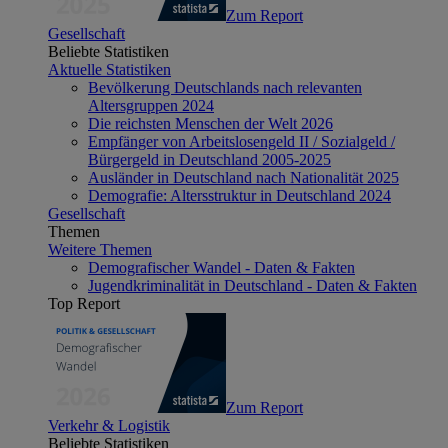
Zum Report
Gesellschaft
Beliebte Statistiken
Aktuelle Statistiken
Bevölkerung Deutschlands nach relevanten
Altersgruppen 2024
Die reichsten Menschen der Welt 2026
Empfänger von Arbeitslosengeld II / Sozialgeld /
Bürgergeld in Deutschland 2005-2025
Ausländer in Deutschland nach Nationalität 2025
Demografie: Altersstruktur in Deutschland 2024
Gesellschaft
Themen
Weitere Themen
Demografischer Wandel - Daten & Fakten
Jugendkriminalität in Deutschland - Daten & Fakten
Top Report
Zum Report
Verkehr & Logistik
Beliebte Statistiken