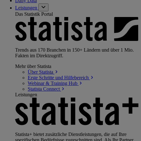
Daily Data
Leistungen
Das Statistik Portal
Trends aus 170 Branchen in 150+ Ländern und über 1 Mio.
Fakten im Direktzugriff.
Mehr über Statista
Über
Statista
Erste Schritte und
Hilfebereich
Webinar & Training
Hub
Statista
Connect
Leistungen
Statista+ bietet zusätzliche Dienstleistungen, die auf Ihre
spezifischen Bedürfnisse zugeschnitten sind. Als Ihr Partner