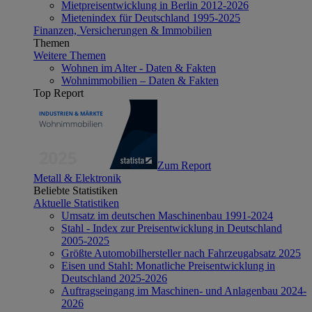
Mietpreisentwicklung in Berlin 2012-2026
Mietenindex für Deutschland 1995-2025
Finanzen, Versicherungen & Immobilien
Themen
Weitere Themen
Wohnen im Alter - Daten & Fakten
Wohnimmobilien – Daten & Fakten
Top Report
Zum Report
Metall & Elektronik
Beliebte Statistiken
Aktuelle Statistiken
Umsatz im deutschen Maschinenbau 1991-2024
Stahl - Index zur Preisentwicklung in Deutschland
2005-2025
Größte Automobilhersteller nach Fahrzeugabsatz 2025
Eisen und Stahl: Monatliche Preisentwicklung in
Deutschland 2025-2026
Auftragseingang im Maschinen- und Anlagenbau 2024-
2026