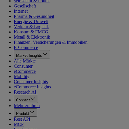
Wirtschaft & Politik
Gesellschaft
Internet
Pharma & Gesundheit
Energie & Umwelt
Verkehr & Logistik
Konsum & FMCG
Metall & Elektronik
Finanzen, Versicherungen & Immobilien
E-Commerce
Market Insights
Alle Märkte
Consumer
eCommerce
Mobility
Consumer Insights
eCommerce Insights
Research AI
Connect
Mehr erfahren
Produkt
Rest API
MCP