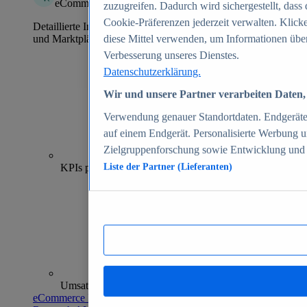
eCommerce Insights
zuzugreifen. Dadurch wird sichergestellt, dass 
Cookie-Präferenzen jederzeit verwalten. Klick
Detaillierte Informationen zu mehr als 39.000 Online-Shops
und Marktplätzen
diese Mittel verwenden, um Informationen über
Verbesserung unseres Dienstes.
Datenschutzerklärung.
Wir und unsere Partner verarbeiten Daten, 
Verwendung genauer Standortdaten. Endgeräteei
auf einem Endgerät. Personalisierte Werbung 
Zielgruppenforschung sowie Entwicklung und
70+
KPIs pro Shop
Liste der Partner (Lieferanten)
Umsatzanalysen und -prognosen
eCommerce Insights entdecken