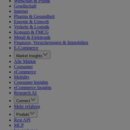
Wirtschaft & Politik
Gesellschaft
Internet
Pharma & Gesundheit
Energie & Umwelt
Verkehr & Logistik
Konsum & FMCG
Metall & Elektronik
Finanzen, Versicherungen & Immobilien
E-Commerce
Market Insights
Alle Märkte
Consumer
eCommerce
Mobility
Consumer Insights
eCommerce Insights
Research AI
Connect
Mehr erfahren
Produkt
Rest API
MCP