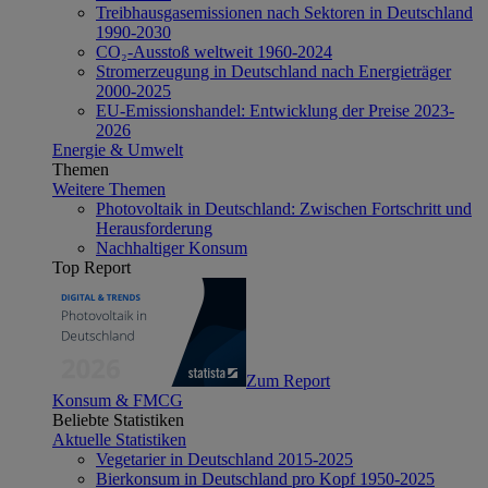
Treibhausgasemissionen nach Sektoren in Deutschland
1990-2030
CO₂-Ausstoß weltweit 1960-2024
Stromerzeugung in Deutschland nach Energieträger
2000-2025
EU-Emissionshandel: Entwicklung der Preise 2023-
2026
Energie & Umwelt
Themen
Weitere Themen
Photovoltaik in Deutschland: Zwischen Fortschritt und
Herausforderung
Nachhaltiger Konsum
Top Report
Zum Report
Konsum & FMCG
Beliebte Statistiken
Aktuelle Statistiken
Vegetarier in Deutschland 2015-2025
Bierkonsum in Deutschland pro Kopf 1950-2025