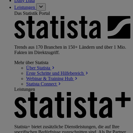
Daily Data
Leistungen
Das Statistik Portal
Trends aus 170 Branchen in 150+ Ländern und über 1 Mio.
Fakten im Direktzugriff.
Mehr über Statista
Über
Statista
Erste Schritte und
Hilfebereich
Webinar & Training
Hub
Statista
Connect
Leistungen
Statista+ bietet zusätzliche Dienstleistungen, die auf Ihre
spezifischen Bedürfnisse zugeschnitten sind. Als Ihr Partner