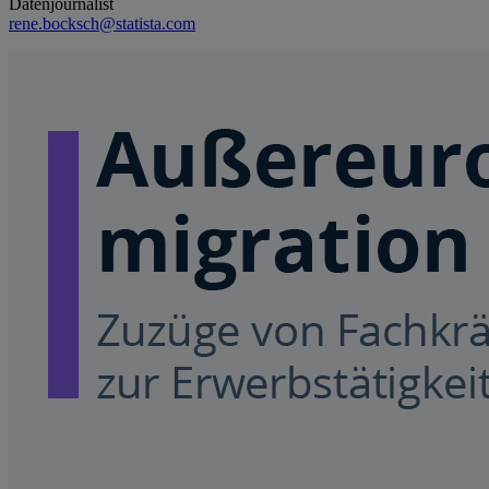
Datenjournalist
rene.bocksch@statista.com