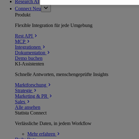
Research AI
Connect
Neu
Produkt
Flexible Integration für jede Umgebung
Rest API
MCP
Integrationen
Dokumentation
Demo buchen
KI-Assistenten
Schnelle Antworten, menschengeprüfte Insights
Marktforschung
Strategie
Marketing & PR
Sales
Alle ansehen
Statista Connect
Verlässliche Daten, in jedem Workflow
Mehr
erfahren