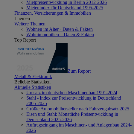
Mietpreisentwicklung in Berlin 2012-2026
Mietenindex für Deutschland 1995-2025
Finanzen, Versicherungen & Immobilien
Themen
Weitere Themen
Wohnen im Alter - Daten & Fakten
Wohnimmobilien – Daten & Fakten
Top Report
Zum Report
Metall & Elektronik
Beliebte Statistiken
Aktuelle Statistiken
Umsatz im deutschen Maschinenbau 1991-2024
Stahl - Index zur Preisentwicklung in Deutschland
2005-2025
Größte Automobilhersteller nach Fahrzeugabsatz 2025
Eisen und Stahl: Monatliche Preisentwicklung in
Deutschland 2025-2026
Auftragseingang im Maschinen- und Anlagenbau 2024-
2026