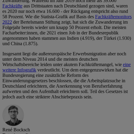
Zuwanderung. Während im Jahr 2019 noch mehr als 39.000
Fachkräfte
aus Drittstaaten nach Deutschland gezogen sind, waren
es 2020 nur noch etwa 16.600 - der Rückgang entspricht also rund
58 Prozent. Wie die Statista-Grafik auf Basis des
Fachkräftemonitors
2022
der Bertelsmann Stiftung zeigt, hat sich die Zuwanderung im
Folgejahr bereits wieder um knapp 50 Prozent erholt. Die meisten
Facharbeiter:innen, die 2021 einen Job in der Bundesrepublik
angenommen haben stammen aus Indien (4.919), der Türkei (1.930)
und China (1.875).
Insgesamt liegt die außereuropäische Erwerbsmigration aber noch
unter dem Niveau 2014 und die meisten deutschen
Wirtschaftsbereiche leiden unter akutem Fachkräftemangel, wie
eine
weitere Infografik
verdeutlicht. Um dem entgegenzuwirken hat die
Bundesregierung eine zusätzliche Reform des
Einwanderungsgesetzes beschlossen, die die Arbeitsplatzsuche in
Deutschland erleichtern, die Anerkennung von Berufserfahrung
aufwerten und den Aufenthalt erleichtern soll. Teil des Gesetzes ist
jedoch auch eine striktere Abschiebepraxis sein.
René Bocksch