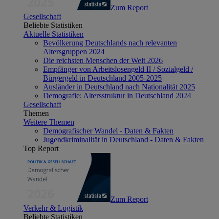
Zum Report
Gesellschaft
Beliebte Statistiken
Aktuelle Statistiken
Bevölkerung Deutschlands nach relevanten
Altersgruppen 2024
Die reichsten Menschen der Welt 2026
Empfänger von Arbeitslosengeld II / Sozialgeld /
Bürgergeld in Deutschland 2005-2025
Ausländer in Deutschland nach Nationalität 2025
Demografie: Altersstruktur in Deutschland 2024
Gesellschaft
Themen
Weitere Themen
Demografischer Wandel - Daten & Fakten
Jugendkriminalität in Deutschland - Daten & Fakten
Top Report
Zum Report
Verkehr & Logistik
Beliebte Statistiken