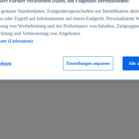
ere Partner verarbeiten Daten, um Folgendes bereitzustellen:
enauer Standortdaten. Endgeräteeigenschaften zur Identifikation aktiv
n oder Zugriff auf Informationen auf einem Endgerät. Personalisierte
sung von Werbeleistung und der Performance von Inhalten, Zielgruppe
cklung und Verbesserung von Angeboten.
tner (Lieferanten)
en 2024
lehnen
Einstellungen anpassen
Alle 
rgeld in Deutschland 2005-2025