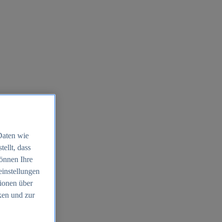
Daten wie
ellt, dass
können Ihre
einstellungen
ionen über
ken und zur