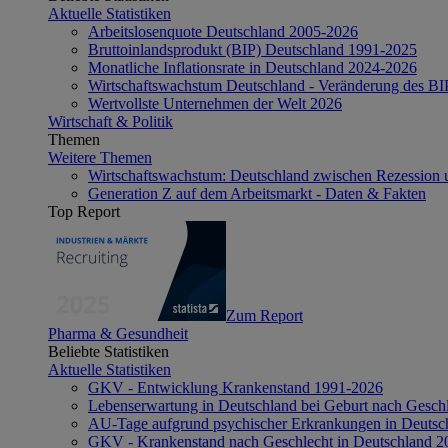
Aktuelle Statistiken
Arbeitslosenquote Deutschland 2005-2026
Bruttoinlandsprodukt (BIP) Deutschland 1991-2025
Monatliche Inflationsrate in Deutschland 2024-2026
Wirtschaftswachstum Deutschland - Veränderung des B
Wertvollste Unternehmen der Welt 2026
Wirtschaft & Politik
Themen
Weitere Themen
Wirtschaftswachstum: Deutschland zwischen Rezession 
Generation Z auf dem Arbeitsmarkt - Daten & Fakten
Top Report
Zum Report
Pharma & Gesundheit
Beliebte Statistiken
Aktuelle Statistiken
GKV - Entwicklung Krankenstand 1991-2026
Lebenserwartung in Deutschland bei Geburt nach Gesch
AU-Tage aufgrund psychischer Erkrankungen in Deutsc
GKV - Krankenstand nach Geschlecht in Deutschland 