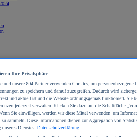
 2024
en
en
ieren Ihre Privatsphäre
te und unsere
894
Partner verwenden Cookies, um personenbezogene 
ennungen zu speichern und darauf zuzugreifen. Dadurch wird sichergest
orrekt und aktuell ist und die Website ordnungsgemäß funktioniert. Sie 
025
renzen jederzeit verwalten. Klicken Sie dazu auf die Schaltfläche „Vor
schland 2025
Wenn Sie einwilligen, werden wir diese Mittel verwenden, um Informat
 zu sammeln. Diese Informationen dienen zur Aggregation von Statisti
 unseres Dienstes.
Datenschutzerklärung.