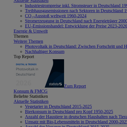
Aktuelle Statistiken
Industriestrompreise inkl. Stromsteuer in Deutschland 1
Treibhausgasemissionen nach Sektoren in Deutschland 
CO₂-Ausstoß weltweit 1960-2024
Stromerzeugung in Deutschland nach Energieträger 200
EU-Emissionshandel: Entwicklung der Preise 2023-202
Energie & Umwelt
Themen
Weitere Themen
Photovoltaik in Deutschland: Zwischen Fortschritt und 
Nachhaltiger Konsum
Top Report
Zum Report
Konsum & FMCG
Beliebte Statistiken
Aktuelle Statistiken
Vegetarier in Deutschland 2015-2025
Bierkonsum in Deutschland pro Kopf 1950-2025
Anzahl der Haustiere in deutschen Haushalten nach Tier
Umsatz mit Bio-Lebensmitteln in Deutschland 2000-202
Anzahl der Veganer in Deutschland 2015-2025