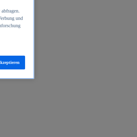
 abfragen.
 Werbung und
nforschung
akzeptieren