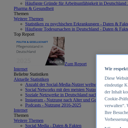
Häufigste Gründe für Arbeitsunfähigkeit in Deutschland
Pharma & Gesundheit
Themen
Weitere Themen
Statistiken zu psychischen Erkrankungen - Daten & Fakt
Häufigste Todesursachen in Deutschland - Daten & Fakt
Top Report
Zum Report
Wir respekt
Internet
Beliebte Statistiken
Diese Websi
Aktuelle Statistiken
Anzahl der Social-Media-Nutzer weltweit 2012-2025
eindeutige K
Social Networks mit den meisten Nutzern weltweit 2025
der Inhalt k
Soziale Netzwerke in Deutschland nach Generationen 2
Cookie-Präfe
Instagram - Nutzung nach Alter und Geschlecht in Deut
Podcasts - Nutzung 2016-2025
verwalten“. 
Internet
Ihre Besuche
Themen
Verbesserung
Weitere Themen
Social Media - Daten & Fakten