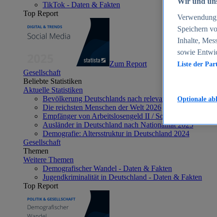
Wir und uns
TikTok - Daten & Fakten
Top Report
Verwendung g
Speichern vo
Inhalte, Mes
sowie Entwi
Zum Report
Liste der Par
Gesellschaft
Beliebte Statistiken
Aktuelle Statistiken
Bevölkerung Deutschlands nach relevanten Altersgrupp
Optionale ab
Die reichsten Menschen der Welt 2026
Empfänger von Arbeitslosengeld II / Sozialgeld / Bürge
Ausländer in Deutschland nach Nationalität 2025
Demografie: Altersstruktur in Deutschland 2024
Gesellschaft
Themen
Weitere Themen
Demografischer Wandel - Daten & Fakten
Jugendkriminalität in Deutschland - Daten & Fakten
Top Report