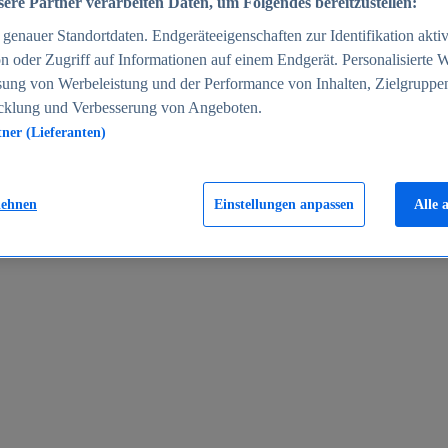
ere Partner verarbeiten Daten, um Folgendes bereitzustellen:
enauer Standortdaten. Endgeräteeigenschaften zur Identifikation aktiv
n oder Zugriff auf Informationen auf einem Endgerät. Personalisierte
sung von Werbeleistung und der Performance von Inhalten, Zielgruppe
cklung und Verbesserung von Angeboten.
tner (Lieferanten)
en 2024
lehnen
Einstellungen anpassen
Alle 
rgeld in Deutschland 2005-2025