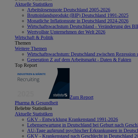
Aktuelle Statistiken
Arbeitslosenquote Deutschland 2005-2026
Bruttoinlandsprodukt (BIP) Deutschland 1991-2025
Monatliche Inflationsrate in Deutschland 2024-2026
Wirtschaftswachstum Deutschland - Veränderung des B
Wertvollste Unternehmen der Welt 2026
Wirtschaft & Politik
Themen
Weitere Themen
Wirtschaftswachstum: Deutschland zwischen Rezession 
Generation Z auf dem Arbeitsmarkt - Daten & Fakten
Top Report
Zum Report
Pharma & Gesundheit
Beliebte Statistiken
Aktuelle Statistiken
GKV - Entwicklung Krankenstand 1991-2026
Lebenserwartung in Deutschland bei Geburt nach Gesch
AU-Tage aufgrund psychischer Erkrankungen in Deutsc
GKV - Krankenstand nach Geschlecht in Deutschland 