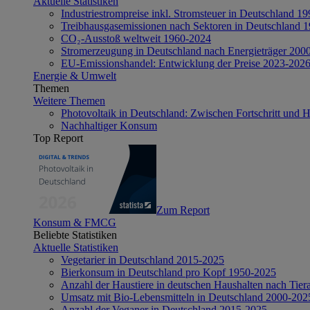
Aktuelle Statistiken
Industriestrompreise inkl. Stromsteuer in Deutschland 1
Treibhausgasemissionen nach Sektoren in Deutschland 
CO₂-Ausstoß weltweit 1960-2024
Stromerzeugung in Deutschland nach Energieträger 200
EU-Emissionshandel: Entwicklung der Preise 2023-202
Energie & Umwelt
Themen
Weitere Themen
Photovoltaik in Deutschland: Zwischen Fortschritt und 
Nachhaltiger Konsum
Top Report
Zum Report
Konsum & FMCG
Beliebte Statistiken
Aktuelle Statistiken
Vegetarier in Deutschland 2015-2025
Bierkonsum in Deutschland pro Kopf 1950-2025
Anzahl der Haustiere in deutschen Haushalten nach Tier
Umsatz mit Bio-Lebensmitteln in Deutschland 2000-202
Anzahl der Veganer in Deutschland 2015-2025