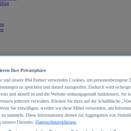
 2024
en
en
ieren Ihre Privatsphäre
te und unsere
894
Partner verwenden Cookies, um personenbezogene 
ennungen zu speichern und darauf zuzugreifen. Dadurch wird sichergest
orrekt und aktuell ist und die Website ordnungsgemäß funktioniert. Sie 
025
renzen jederzeit verwalten. Klicken Sie dazu auf die Schaltfläche „Vor
schland 2025
Wenn Sie einwilligen, werden wir diese Mittel verwenden, um Informat
 zu sammeln. Diese Informationen dienen zur Aggregation von Statisti
 unseres Dienstes.
Datenschutzerklärung.