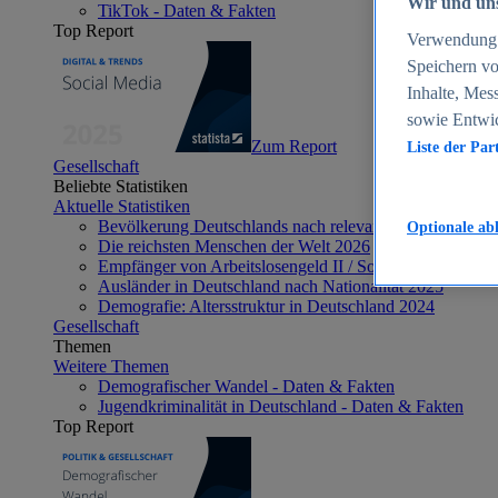
Wir und uns
TikTok - Daten & Fakten
Top Report
Verwendung g
Speichern vo
Inhalte, Mes
sowie Entwi
Zum Report
Liste der Par
Gesellschaft
Beliebte Statistiken
Aktuelle Statistiken
Bevölkerung Deutschlands nach relevanten Altersgrupp
Optionale ab
Die reichsten Menschen der Welt 2026
Empfänger von Arbeitslosengeld II / Sozialgeld / Bürge
Ausländer in Deutschland nach Nationalität 2025
Demografie: Altersstruktur in Deutschland 2024
Gesellschaft
Themen
Weitere Themen
Demografischer Wandel - Daten & Fakten
Jugendkriminalität in Deutschland - Daten & Fakten
Top Report