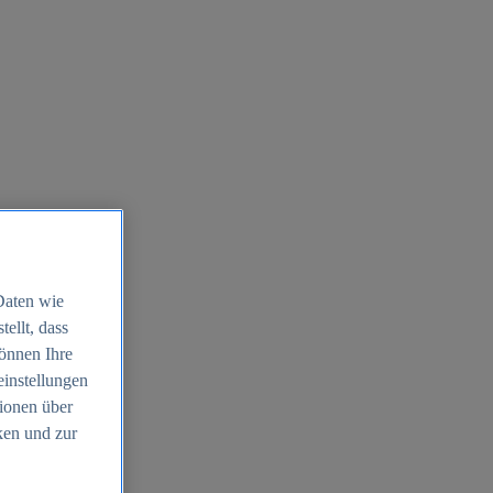
Daten wie
ellt, dass
können Ihre
einstellungen
ionen über
ken und zur