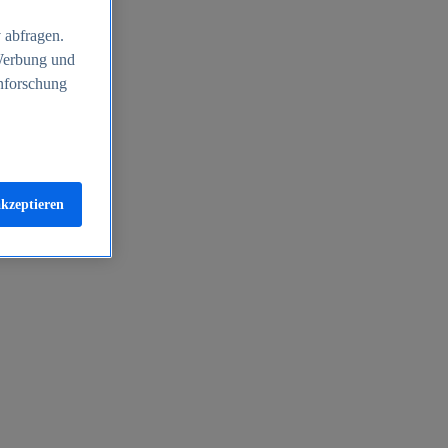
 abfragen.
 Werbung und
nforschung
akzeptieren