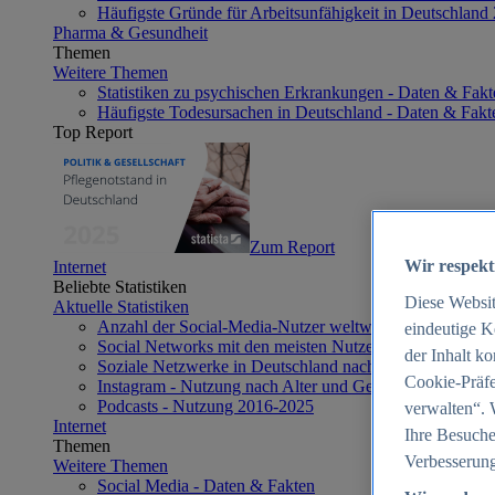
Häufigste Gründe für Arbeitsunfähigkeit in Deutschland
Pharma & Gesundheit
Themen
Weitere Themen
Statistiken zu psychischen Erkrankungen - Daten & Fakt
Häufigste Todesursachen in Deutschland - Daten & Fakt
Top Report
Zum Report
Wir respekt
Internet
Beliebte Statistiken
Diese Websi
Aktuelle Statistiken
Anzahl der Social-Media-Nutzer weltweit 2012-2025
eindeutige K
Social Networks mit den meisten Nutzern weltweit 2025
der Inhalt k
Soziale Netzwerke in Deutschland nach Generationen 2
Cookie-Präfe
Instagram - Nutzung nach Alter und Geschlecht in Deut
Podcasts - Nutzung 2016-2025
verwalten“. 
Internet
Ihre Besuche
Themen
Verbesserung
Weitere Themen
Social Media - Daten & Fakten