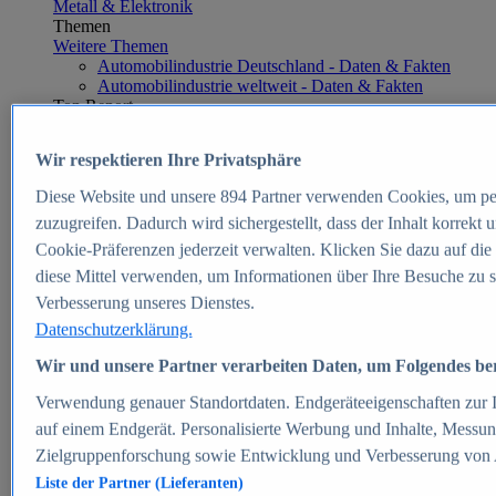
Metall & Elektronik
Themen
Weitere Themen
Automobilindustrie Deutschland - Daten & Fakten
Automobilindustrie weltweit - Daten & Fakten
Top Report
Wir respektieren Ihre Privatsphäre
Diese Website und unsere
894
Partner verwenden Cookies, um pe
Zum Report
zuzugreifen. Dadurch wird sichergestellt, dass der Inhalt korrekt
E-commerce
Cookie-Präferenzen jederzeit verwalten. Klicken Sie dazu auf die
Beliebte Statistiken
diese Mittel verwenden, um Informationen über Ihre Besuche zu s
Aktuelle Statistiken
E-Commerce - Entwicklung des Umsatzes in
Verbesserung unseres Dienstes.
Deutschland 1999-2025
Datenschutzerklärung.
Umsatz von Amazon in Deutschland und weltweit
2010-2025
Wir und unsere Partner verarbeiten Daten, um Folgendes bere
B2C-E-Commerce: Top-50 Online Shops in
Deutschland 2024
Verwendung genauer Standortdaten. Endgeräteeigenschaften zur Id
Marktanteile von Online-Zahlungsverfahren in
auf einem Endgerät. Personalisierte Werbung und Inhalte, Messu
Deutschland 2024
Zielgruppenforschung sowie Entwicklung und Verbesserung von
Umsatzstarke Warengruppen im Online-Handel in
Deutschland 2023-2025
Liste der Partner (Lieferanten)