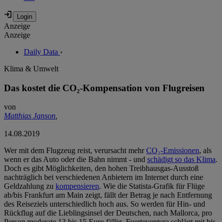
Anzeige
Anzeige
Daily Data
›
Klima & Umwelt
Das kostet die CO₂-Kompensation von Flugreisen
von
Matthias Janson
,
14.08.2019
Wer mit dem Flugzeug reist, verursacht mehr
CO₂-Emissionen
, als
wenn er das Auto oder die Bahn nimmt - und
schädigt so das Klima
.
Doch es gibt Möglichkeiten, den hohen Treibhausgas-Ausstoß
nachträglich bei verschiedenen Anbietern im Internet durch eine
Geldzahlung zu
kompensieren
. Wie die Statista-Grafik für Flüge
ab/bis Frankfurt am Main zeigt, fällt der Betrag je nach Entfernung
des Reiseziels unterschiedlich hoch aus. So werden für Hin- und
Rückflug auf die Lieblingsinsel der Deutschen, nach Mallorca, pro
Person moderate 13 bis 15 Euro fällig. Fuerteventura schlägt mit bis