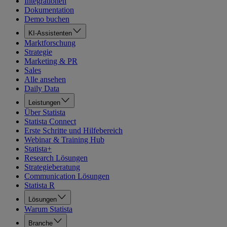
Integrationen
Dokumentation
Demo buchen
KI-Assistenten
Marktforschung
Strategie
Marketing & PR
Sales
Alle ansehen
Daily Data
Leistungen
Über Statista
Statista Connect
Erste Schritte und Hilfebereich
Webinar & Training Hub
Statista+
Research Lösungen
Strategieberatung
Communication Lösungen
Statista R
Lösungen
Warum Statista
Branche