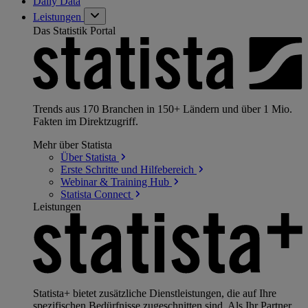
Daily Data
Leistungen
Das Statistik Portal
Trends aus 170 Branchen in 150+ Ländern und über 1 Mio.
Fakten im Direktzugriff.
Mehr über Statista
Über
Statista
Erste Schritte und
Hilfebereich
Webinar & Training
Hub
Statista
Connect
Leistungen
Statista+ bietet zusätzliche Dienstleistungen, die auf Ihre
spezifischen Bedürfnisse zugeschnitten sind. Als Ihr Partner