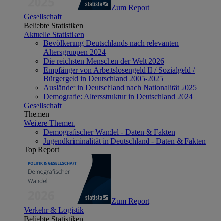
Zum Report
Gesellschaft
Beliebte Statistiken
Aktuelle Statistiken
Bevölkerung Deutschlands nach relevanten
Altersgruppen 2024
Die reichsten Menschen der Welt 2026
Empfänger von Arbeitslosengeld II / Sozialgeld /
Bürgergeld in Deutschland 2005-2025
Ausländer in Deutschland nach Nationalität 2025
Demografie: Altersstruktur in Deutschland 2024
Gesellschaft
Themen
Weitere Themen
Demografischer Wandel - Daten & Fakten
Jugendkriminalität in Deutschland - Daten & Fakten
Top Report
Zum Report
Verkehr & Logistik
Beliebte Statistiken