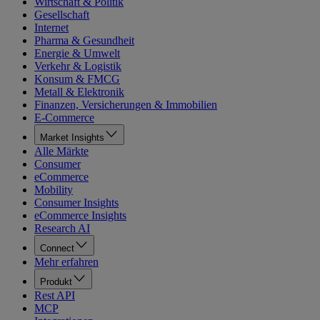
Wirtschaft & Politik
Gesellschaft
Internet
Pharma & Gesundheit
Energie & Umwelt
Verkehr & Logistik
Konsum & FMCG
Metall & Elektronik
Finanzen, Versicherungen & Immobilien
E-Commerce
Market Insights
Alle Märkte
Consumer
eCommerce
Mobility
Consumer Insights
eCommerce Insights
Research AI
Connect
Mehr erfahren
Produkt
Rest API
MCP