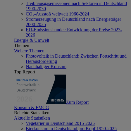
Treibhausgasemissionen nach Sektoren in Deutschland
1990-2030
CO₂-Ausstoß weltweit 1960-2024
Stromerzeugung in Deutschland nach Energieträger
2000-2025
EU-Emissionshandel: Entwicklung der Preise 2023-
2026
Energie & Umwelt
Themen
Weitere Themen
Photovoltaik in Deutschland: Zwischen Fortschritt und
Herausforderung
Nachhaltiger Konsum
Top Report
Zum Report
Konsum & FMCG
Beliebte Statistiken
Aktuelle Statistiken
Vegetarier in Deutschland 2015-2025
Bierkonsum in Deutschland pro Kopf 1950-2025