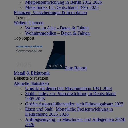
Mietpreisentwicklung in Berlin 2012-2026
Mietenindex für Deutschland 1995-2025
Finanzen, Versicherungen & Immobilien
Themen
Weitere Themen
Wohnen im Alter - Daten & Fakten
Wohnimmobilien – Daten & Fakten
Top Report
Zum Report
Metall & Elektronik
Beliebte Statistiken
Aktuelle Statistiken
Umsatz im deutschen Maschinenbau 1991-2024
Stahl - Index zur Preisentwicklung in Deutschland
2005-2025
Größte Automobilhersteller nach Fahrzeugabsatz 2025
Eisen und Stahl: Monatliche Preisentwicklung in
Deutschland 2025-2026
Auftragseingang im Maschinen- und Anlagenbau 2024-
2026