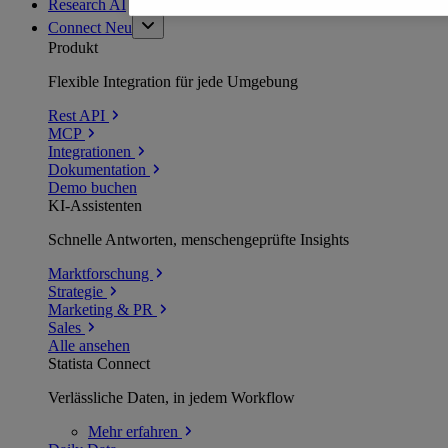
Research AI
Connect
Neu
Produkt
Flexible Integration für jede Umgebung
Rest API
MCP
Integrationen
Dokumentation
Demo buchen
KI-Assistenten
Schnelle Antworten, menschengeprüfte Insights
Marktforschung
Strategie
Marketing & PR
Sales
Alle ansehen
Statista Connect
Verlässliche Daten, in jedem Workflow
Mehr
erfahren