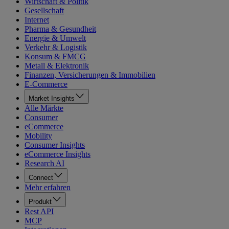
Wirtschaft & Politik
Gesellschaft
Internet
Pharma & Gesundheit
Energie & Umwelt
Verkehr & Logistik
Konsum & FMCG
Metall & Elektronik
Finanzen, Versicherungen & Immobilien
E-Commerce
Market Insights
Alle Märkte
Consumer
eCommerce
Mobility
Consumer Insights
eCommerce Insights
Research AI
Connect
Mehr erfahren
Produkt
Rest API
MCP