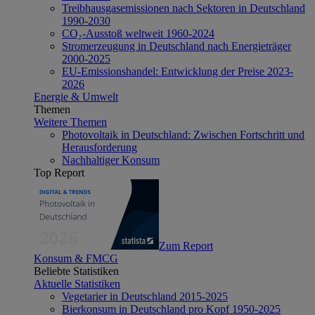
Treibhausgasemissionen nach Sektoren in Deutschland
1990-2030
CO₂-Ausstoß weltweit 1960-2024
Stromerzeugung in Deutschland nach Energieträger
2000-2025
EU-Emissionshandel: Entwicklung der Preise 2023-
2026
Energie & Umwelt
Themen
Weitere Themen
Photovoltaik in Deutschland: Zwischen Fortschritt und
Herausforderung
Nachhaltiger Konsum
Top Report
Zum Report
Konsum & FMCG
Beliebte Statistiken
Aktuelle Statistiken
Vegetarier in Deutschland 2015-2025
Bierkonsum in Deutschland pro Kopf 1950-2025