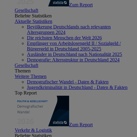
Zum Report
Gesellschaft
Beliebte Statistiken
Aktuelle Statistiken
Bevölkerung Deutschlands nach relevanten
Altersgruppen 2024
Die reichsten Menschen der Welt 2026
Empfänger von Arbeitslosengeld II / Sozialgeld /
Bürgergeld in Deutschland 2005-2025
Ausländer in Deutschland nach Nationalität 2025
Demografie: Altersstruktur in Deutschland 2024
Gesellschaft
Themen
Weitere Themen
Demografischer Wandel - Daten & Fakten
Jugendkriminalität in Deutschland - Daten & Fakten
Top Report
Zum Report
Verkehr & Logistik
Beliebte Statistiken