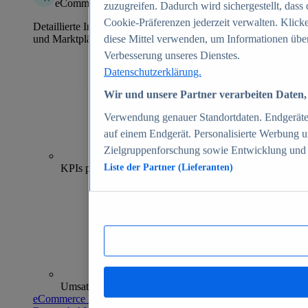
eCommerce Insights
zuzugreifen. Dadurch wird sichergestellt, dass 
Cookie-Präferenzen jederzeit verwalten. Klick
Detaillierte Informationen zu mehr als 39.000 Online-Shops
und Marktplätzen
diese Mittel verwenden, um Informationen über
Verbesserung unseres Dienstes.
Datenschutzerklärung.
Wir und unsere Partner verarbeiten Daten, 
Verwendung genauer Standortdaten. Endgeräteei
auf einem Endgerät. Personalisierte Werbung 
Zielgruppenforschung sowie Entwicklung und
70+
KPIs pro Shop
Liste der Partner (Lieferanten)
Umsatzanalysen und -prognosen
eCommerce Insights entdecken