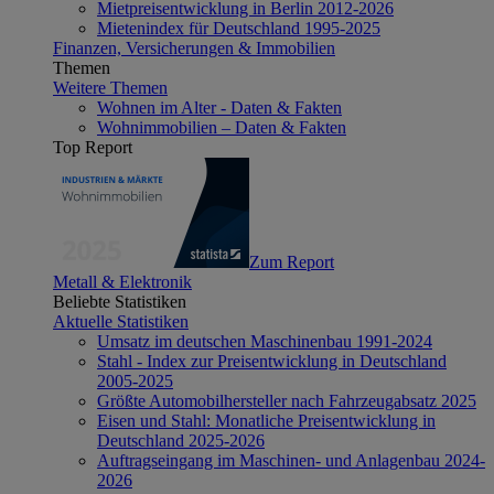
Mietpreisentwicklung in Berlin 2012-2026
Mietenindex für Deutschland 1995-2025
Finanzen, Versicherungen & Immobilien
Themen
Weitere Themen
Wohnen im Alter - Daten & Fakten
Wohnimmobilien – Daten & Fakten
Top Report
Zum Report
Metall & Elektronik
Beliebte Statistiken
Aktuelle Statistiken
Umsatz im deutschen Maschinenbau 1991-2024
Stahl - Index zur Preisentwicklung in Deutschland
2005-2025
Größte Automobilhersteller nach Fahrzeugabsatz 2025
Eisen und Stahl: Monatliche Preisentwicklung in
Deutschland 2025-2026
Auftragseingang im Maschinen- und Anlagenbau 2024-
2026