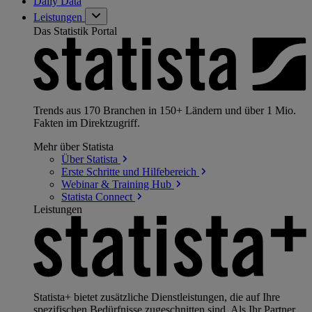
Daily Data
Leistungen
Das Statistik Portal
Trends aus 170 Branchen in 150+ Ländern und über 1 Mio.
Fakten im Direktzugriff.
Mehr über Statista
Über
Statista
Erste Schritte und
Hilfebereich
Webinar & Training
Hub
Statista
Connect
Leistungen
Statista+ bietet zusätzliche Dienstleistungen, die auf Ihre
spezifischen Bedürfnisse zugeschnitten sind. Als Ihr Partner