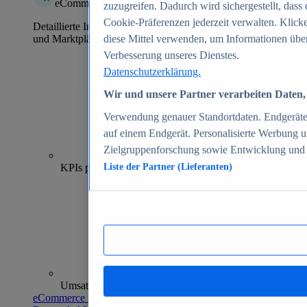
eCommerce Insights
zuzugreifen. Dadurch wird sichergestellt, dass 
Cookie-Präferenzen jederzeit verwalten. Klick
Detaillierte Informationen zu mehr als 39.000 Online-Shops
und Marktplätzen
diese Mittel verwenden, um Informationen über
Verbesserung unseres Dienstes.
Datenschutzerklärung.
Wir und unsere Partner verarbeiten Daten, 
Verwendung genauer Standortdaten. Endgeräteei
auf einem Endgerät. Personalisierte Werbung 
Zielgruppenforschung sowie Entwicklung und
70+
KPIs pro Shop
Liste der Partner (Lieferanten)
Umsatzanalysen und -prognosen
eCommerce Insights entdecken