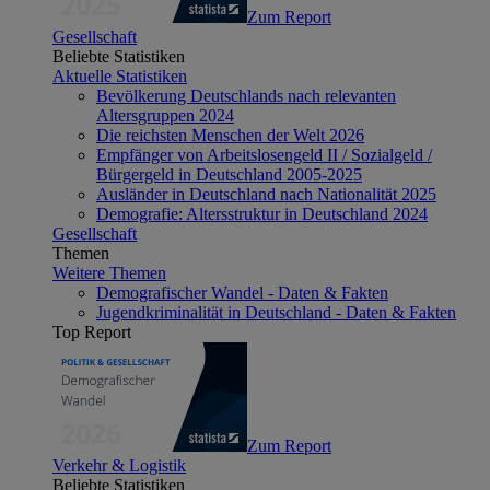
Zum Report
Gesellschaft
Beliebte Statistiken
Aktuelle Statistiken
Bevölkerung Deutschlands nach relevanten
Altersgruppen 2024
Die reichsten Menschen der Welt 2026
Empfänger von Arbeitslosengeld II / Sozialgeld /
Bürgergeld in Deutschland 2005-2025
Ausländer in Deutschland nach Nationalität 2025
Demografie: Altersstruktur in Deutschland 2024
Gesellschaft
Themen
Weitere Themen
Demografischer Wandel - Daten & Fakten
Jugendkriminalität in Deutschland - Daten & Fakten
Top Report
Zum Report
Verkehr & Logistik
Beliebte Statistiken