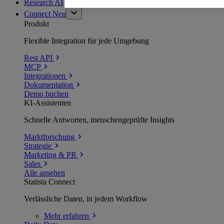
Research AI
Connect
Neu
Produkt
Flexible Integration für jede Umgebung
Rest API
MCP
Integrationen
Dokumentation
Demo buchen
KI-Assistenten
Schnelle Antworten, menschengeprüfte Insights
Marktforschung
Strategie
Marketing & PR
Sales
Alle ansehen
Statista Connect
Verlässliche Daten, in jedem Workflow
Mehr
erfahren