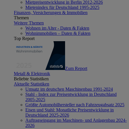
Mietpreisentwicklung in Berlin 2012-2026
Mietenindex für Deutschland 1995-2025
Finanzen, Versicherungen & Immobilien
Themen
Weitere Themen
Wohnen im Alter - Daten & Fakten
Wohnimmobilien – Daten & Fakten
Top Report
Zum Report
Metall & Elektronik
Beliebte Statistiken
Aktuelle Statistiken
Umsatz im deutschen Maschinenbau 1991-2024
Stahl - Index zur Preisentwicklung in Deutschland
2005-2025
Größte Automobilhersteller nach Fahrzeugabsatz 2025
Eisen und Stahl: Monatliche Preisentwicklung in
Deutschland 2025-2026
Auftragseingang im Maschinen- und Anlagenbau 2024-
2026