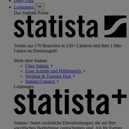
Daily Data
Leistungen
Das Statistik Portal
Trends aus 170 Branchen in 150+ Ländern und über 1 Mio.
Fakten im Direktzugriff.
Mehr über Statista
Über
Statista
Erste Schritte und
Hilfebereich
Webinar & Training
Hub
Statista
Connect
Leistungen
Statista+ bietet zusätzliche Dienstleistungen, die auf Ihre
spezifischen Bedürfnisse zugeschnitten sind. Als Ihr Partner