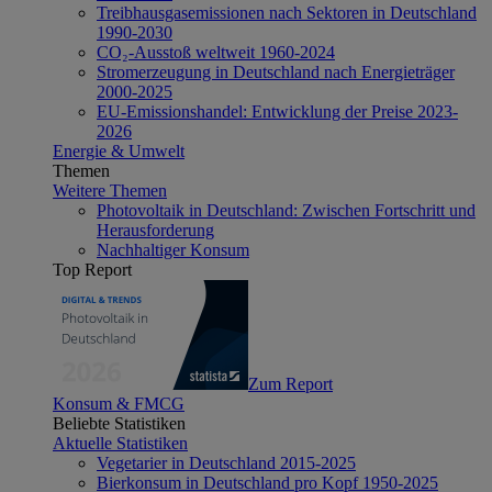
Treibhausgasemissionen nach Sektoren in Deutschland
1990-2030
CO₂-Ausstoß weltweit 1960-2024
Stromerzeugung in Deutschland nach Energieträger
2000-2025
EU-Emissionshandel: Entwicklung der Preise 2023-
2026
Energie & Umwelt
Themen
Weitere Themen
Photovoltaik in Deutschland: Zwischen Fortschritt und
Herausforderung
Nachhaltiger Konsum
Top Report
Zum Report
Konsum & FMCG
Beliebte Statistiken
Aktuelle Statistiken
Vegetarier in Deutschland 2015-2025
Bierkonsum in Deutschland pro Kopf 1950-2025