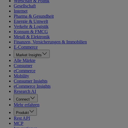
Wirtschaft & Politik
Gesellschaft
Internet
Pharma & Gesundheit
Energie & Umwelt
Verkehr & Logistik
Konsum & FMCG
Metall & Elektronik
Finanzen, Versicherungen & Immobilien
E-Commerce
Market Insights
Alle Märkte
Consumer
eCommerce
Mobility
Consumer Insights
eCommerce Insights
Research AI
Connect
Mehr erfahren
Produkt
Rest API
MCP