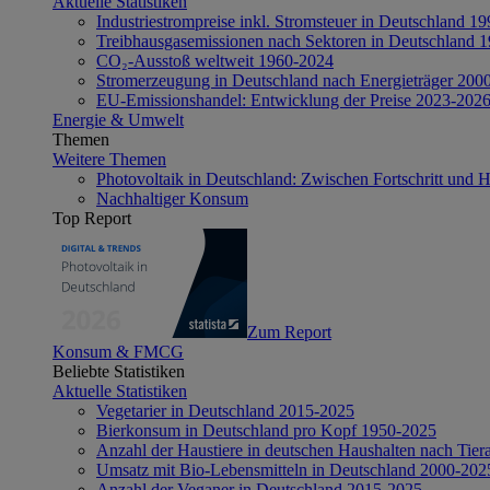
Aktuelle Statistiken
Industriestrompreise inkl. Stromsteuer in Deutschland 1
Treibhausgasemissionen nach Sektoren in Deutschland 
CO₂-Ausstoß weltweit 1960-2024
Stromerzeugung in Deutschland nach Energieträger 200
EU-Emissionshandel: Entwicklung der Preise 2023-202
Energie & Umwelt
Themen
Weitere Themen
Photovoltaik in Deutschland: Zwischen Fortschritt und 
Nachhaltiger Konsum
Top Report
Zum Report
Konsum & FMCG
Beliebte Statistiken
Aktuelle Statistiken
Vegetarier in Deutschland 2015-2025
Bierkonsum in Deutschland pro Kopf 1950-2025
Anzahl der Haustiere in deutschen Haushalten nach Tier
Umsatz mit Bio-Lebensmitteln in Deutschland 2000-202
Anzahl der Veganer in Deutschland 2015-2025