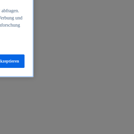
 abfragen.
 Werbung und
nforschung
akzeptieren