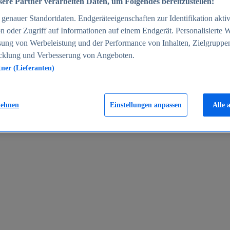
ere Partner verarbeiten Daten, um Folgendes bereitzustellen:
enauer Standortdaten. Endgeräteeigenschaften zur Identifikation aktiv
n oder Zugriff auf Informationen auf einem Endgerät. Personalisierte
sung von Werbeleistung und der Performance von Inhalten, Zielgruppe
cklung und Verbesserung von Angeboten.
tner (Lieferanten)
en 2024
lehnen
Einstellungen anpassen
Alle 
rgeld in Deutschland 2005-2025