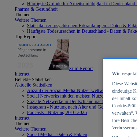
Häufigste Gründe für Arbeitsunfähigkeit in Deutschland
Pharma & Gesundheit
Themen
Weitere Themen
Statistiken zu psychischen Erkrankungen - Daten & Fakt
Häufigste Todesursachen in Deutschland - Daten & Fakt
Top Report
Zum Report
Wir respekt
Internet
Beliebte Statistiken
Diese Websi
Aktuelle Statistiken
Anzahl der Social-Media-Nutzer weltweit 2012-2025
eindeutige K
Social Networks mit den meisten Nutzern weltweit 2025
der Inhalt k
Soziale Netzwerke in Deutschland nach Generationen 2
Cookie-Präfe
Instagram - Nutzung nach Alter und Geschlecht in Deut
Podcasts - Nutzung 2016-2025
verwalten“. 
Internet
Ihre Besuche
Themen
Verbesserung
Weitere Themen
Social Media - Daten & Fakten