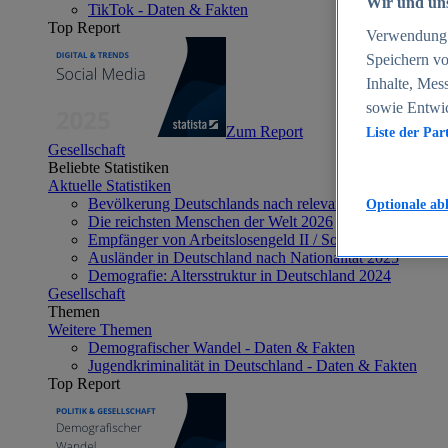
Wir und uns
TikTok - Daten & Fakten
Top Report
Verwendung g
Speichern vo
Inhalte, Mes
sowie Entwi
Zum Report
Liste der Par
Gesellschaft
Beliebte Statistiken
Aktuelle Statistiken
Bevölkerung Deutschlands nach relevanten Altersgrupp
Optionale ab
Die reichsten Menschen der Welt 2026
Empfänger von Arbeitslosengeld II / Sozialgeld / Bürge
Ausländer in Deutschland nach Nationalität 2025
Demografie: Altersstruktur in Deutschland 2024
Gesellschaft
Themen
Weitere Themen
Demografischer Wandel - Daten & Fakten
Jugendkriminalität in Deutschland - Daten & Fakten
Top Report