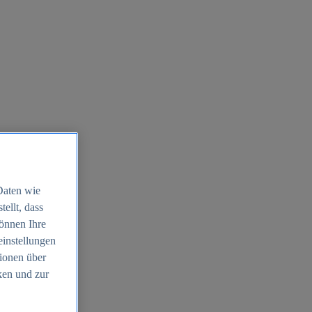
Daten wie
ellt, dass
können Ihre
einstellungen
ionen über
ken und zur