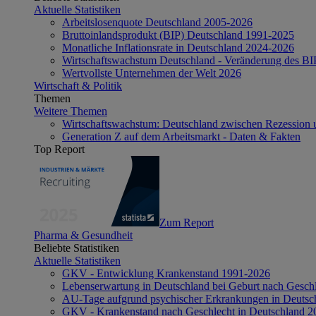
Aktuelle Statistiken
Arbeitslosenquote Deutschland 2005-2026
Bruttoinlandsprodukt (BIP) Deutschland 1991-2025
Monatliche Inflationsrate in Deutschland 2024-2026
Wirtschaftswachstum Deutschland - Veränderung des B
Wertvollste Unternehmen der Welt 2026
Wirtschaft & Politik
Themen
Weitere Themen
Wirtschaftswachstum: Deutschland zwischen Rezession 
Generation Z auf dem Arbeitsmarkt - Daten & Fakten
Top Report
Zum Report
Pharma & Gesundheit
Beliebte Statistiken
Aktuelle Statistiken
GKV - Entwicklung Krankenstand 1991-2026
Lebenserwartung in Deutschland bei Geburt nach Gesch
AU-Tage aufgrund psychischer Erkrankungen in Deutsc
GKV - Krankenstand nach Geschlecht in Deutschland 