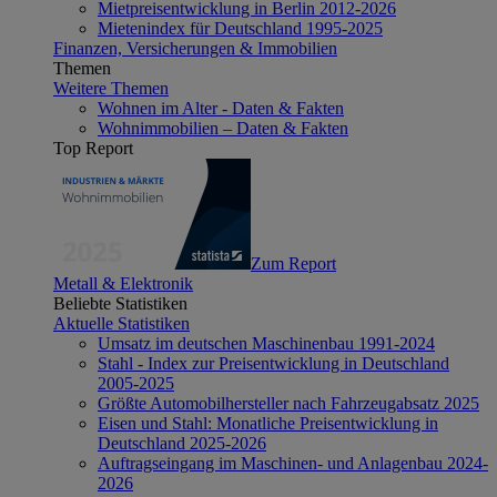
Mietpreisentwicklung in Berlin 2012-2026
Mietenindex für Deutschland 1995-2025
Finanzen, Versicherungen & Immobilien
Themen
Weitere Themen
Wohnen im Alter - Daten & Fakten
Wohnimmobilien – Daten & Fakten
Top Report
Zum Report
Metall & Elektronik
Beliebte Statistiken
Aktuelle Statistiken
Umsatz im deutschen Maschinenbau 1991-2024
Stahl - Index zur Preisentwicklung in Deutschland
2005-2025
Größte Automobilhersteller nach Fahrzeugabsatz 2025
Eisen und Stahl: Monatliche Preisentwicklung in
Deutschland 2025-2026
Auftragseingang im Maschinen- und Anlagenbau 2024-
2026