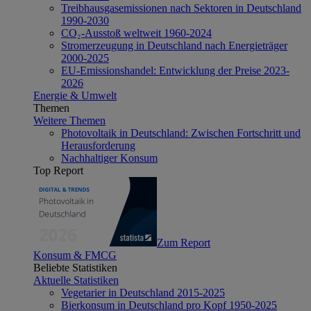
Treibhausgasemissionen nach Sektoren in Deutschland
1990-2030
CO₂-Ausstoß weltweit 1960-2024
Stromerzeugung in Deutschland nach Energieträger
2000-2025
EU-Emissionshandel: Entwicklung der Preise 2023-
2026
Energie & Umwelt
Themen
Weitere Themen
Photovoltaik in Deutschland: Zwischen Fortschritt und
Herausforderung
Nachhaltiger Konsum
Top Report
Zum Report
Konsum & FMCG
Beliebte Statistiken
Aktuelle Statistiken
Vegetarier in Deutschland 2015-2025
Bierkonsum in Deutschland pro Kopf 1950-2025