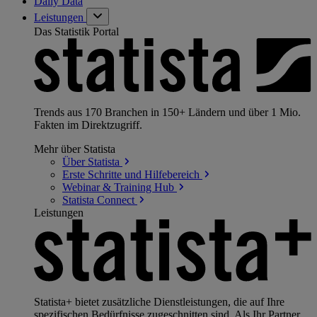
Daily Data
Leistungen
Das Statistik Portal
Trends aus 170 Branchen in 150+ Ländern und über 1 Mio.
Fakten im Direktzugriff.
Mehr über Statista
Über
Statista
Erste Schritte und
Hilfebereich
Webinar & Training
Hub
Statista
Connect
Leistungen
Statista+ bietet zusätzliche Dienstleistungen, die auf Ihre
spezifischen Bedürfnisse zugeschnitten sind. Als Ihr Partner