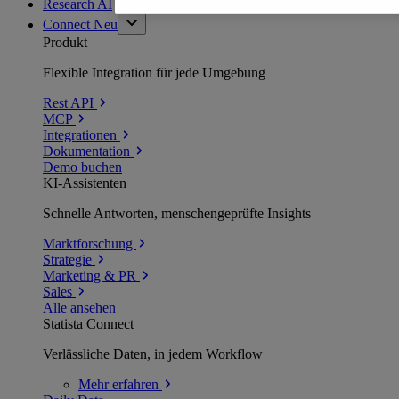
Research AI
Connect
Neu
Produkt
Flexible Integration für jede Umgebung
Rest API
MCP
Integrationen
Dokumentation
Demo buchen
KI-Assistenten
Schnelle Antworten, menschengeprüfte Insights
Marktforschung
Strategie
Marketing & PR
Sales
Alle ansehen
Statista Connect
Verlässliche Daten, in jedem Workflow
Mehr
erfahren