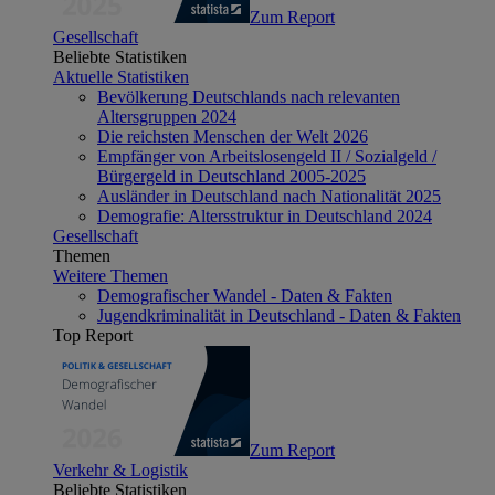
Zum Report
Gesellschaft
Beliebte Statistiken
Aktuelle Statistiken
Bevölkerung Deutschlands nach relevanten
Altersgruppen 2024
Die reichsten Menschen der Welt 2026
Empfänger von Arbeitslosengeld II / Sozialgeld /
Bürgergeld in Deutschland 2005-2025
Ausländer in Deutschland nach Nationalität 2025
Demografie: Altersstruktur in Deutschland 2024
Gesellschaft
Themen
Weitere Themen
Demografischer Wandel - Daten & Fakten
Jugendkriminalität in Deutschland - Daten & Fakten
Top Report
Zum Report
Verkehr & Logistik
Beliebte Statistiken