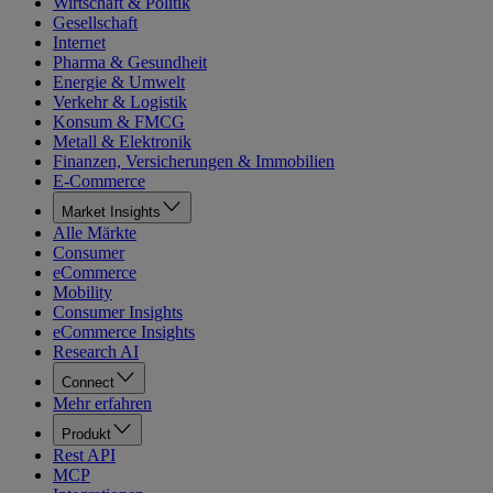
Wirtschaft & Politik
Gesellschaft
Internet
Pharma & Gesundheit
Energie & Umwelt
Verkehr & Logistik
Konsum & FMCG
Metall & Elektronik
Finanzen, Versicherungen & Immobilien
E-Commerce
Market Insights
Alle Märkte
Consumer
eCommerce
Mobility
Consumer Insights
eCommerce Insights
Research AI
Connect
Mehr erfahren
Produkt
Rest API
MCP