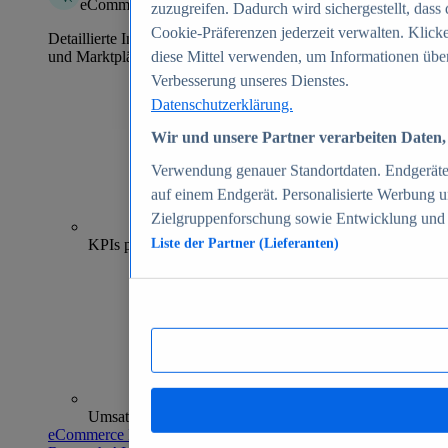
eCommerce Insights
zuzugreifen. Dadurch wird sichergestellt, dass 
Cookie-Präferenzen jederzeit verwalten. Klick
Detaillierte Informationen zu mehr als 39.000 Online-Shops
und Marktplätzen
diese Mittel verwenden, um Informationen über
Verbesserung unseres Dienstes.
Datenschutzerklärung.
Wir und unsere Partner verarbeiten Daten, 
Verwendung genauer Standortdaten. Endgeräteei
auf einem Endgerät. Personalisierte Werbung 
Zielgruppenforschung sowie Entwicklung und
70+
KPIs pro Shop
Liste der Partner (Lieferanten)
Umsatzanalysen und -prognosen
eCommerce Insights entdecken