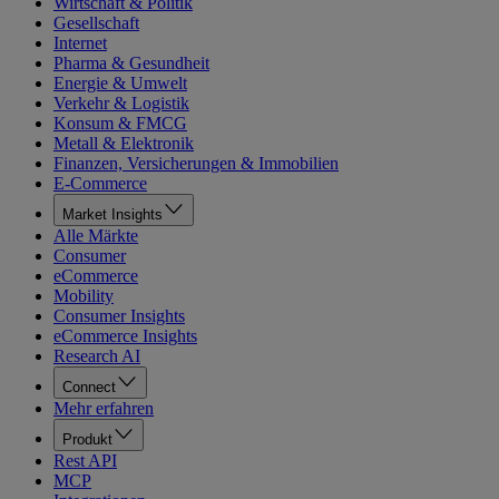
Wirtschaft & Politik
Gesellschaft
Internet
Pharma & Gesundheit
Energie & Umwelt
Verkehr & Logistik
Konsum & FMCG
Metall & Elektronik
Finanzen, Versicherungen & Immobilien
E-Commerce
Market Insights
Alle Märkte
Consumer
eCommerce
Mobility
Consumer Insights
eCommerce Insights
Research AI
Connect
Mehr erfahren
Produkt
Rest API
MCP