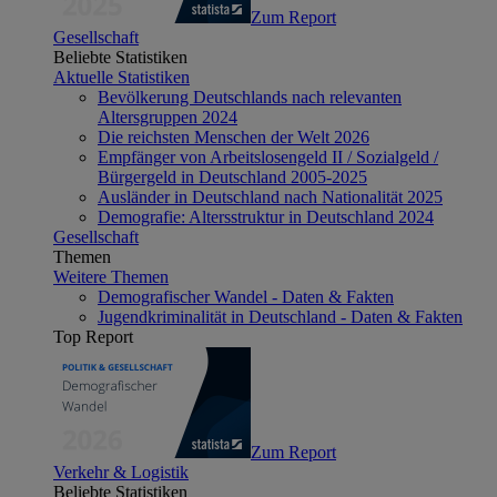
Zum Report
Gesellschaft
Beliebte Statistiken
Aktuelle Statistiken
Bevölkerung Deutschlands nach relevanten
Altersgruppen 2024
Die reichsten Menschen der Welt 2026
Empfänger von Arbeitslosengeld II / Sozialgeld /
Bürgergeld in Deutschland 2005-2025
Ausländer in Deutschland nach Nationalität 2025
Demografie: Altersstruktur in Deutschland 2024
Gesellschaft
Themen
Weitere Themen
Demografischer Wandel - Daten & Fakten
Jugendkriminalität in Deutschland - Daten & Fakten
Top Report
Zum Report
Verkehr & Logistik
Beliebte Statistiken