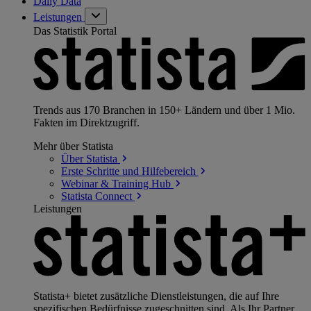
Daily Data
Leistungen
Das Statistik Portal
Trends aus 170 Branchen in 150+ Ländern und über 1 Mio.
Fakten im Direktzugriff.
Mehr über Statista
Über
Statista
Erste Schritte und
Hilfebereich
Webinar & Training
Hub
Statista
Connect
Leistungen
Statista+ bietet zusätzliche Dienstleistungen, die auf Ihre
spezifischen Bedürfnisse zugeschnitten sind. Als Ihr Partner