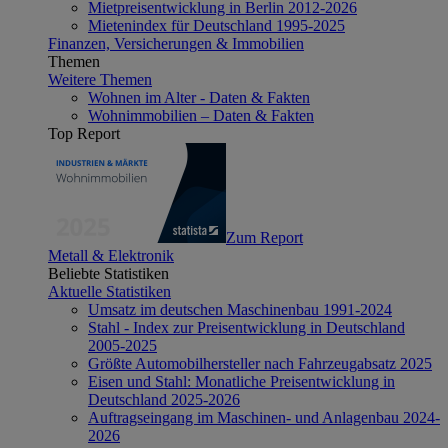
Mietpreisentwicklung in Berlin 2012-2026
Mietenindex für Deutschland 1995-2025
Finanzen, Versicherungen & Immobilien
Themen
Weitere Themen
Wohnen im Alter - Daten & Fakten
Wohnimmobilien – Daten & Fakten
Top Report
Zum Report
Metall & Elektronik
Beliebte Statistiken
Aktuelle Statistiken
Umsatz im deutschen Maschinenbau 1991-2024
Stahl - Index zur Preisentwicklung in Deutschland
2005-2025
Größte Automobilhersteller nach Fahrzeugabsatz 2025
Eisen und Stahl: Monatliche Preisentwicklung in
Deutschland 2025-2026
Auftragseingang im Maschinen- und Anlagenbau 2024-
2026