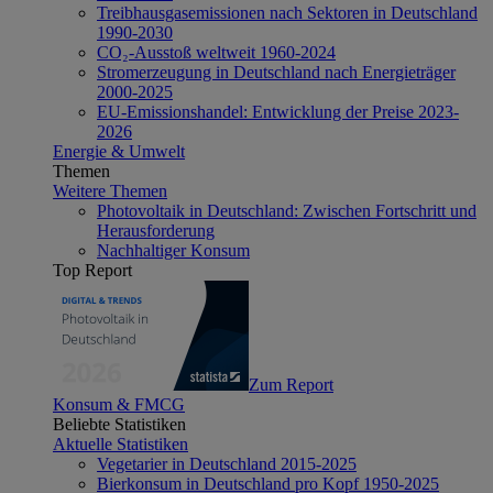
Treibhausgasemissionen nach Sektoren in Deutschland
1990-2030
CO₂-Ausstoß weltweit 1960-2024
Stromerzeugung in Deutschland nach Energieträger
2000-2025
EU-Emissionshandel: Entwicklung der Preise 2023-
2026
Energie & Umwelt
Themen
Weitere Themen
Photovoltaik in Deutschland: Zwischen Fortschritt und
Herausforderung
Nachhaltiger Konsum
Top Report
Zum Report
Konsum & FMCG
Beliebte Statistiken
Aktuelle Statistiken
Vegetarier in Deutschland 2015-2025
Bierkonsum in Deutschland pro Kopf 1950-2025