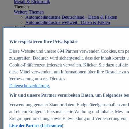
Metall & Elektronik
Themen
Weitere Themen
Automobilindustrie Deutschland - Daten & Fakten
Automobilindustrie weltweit - Daten & Fakten
Top Report
Wir respektieren Ihre Privatsphäre
Diese Website und unsere
894
Partner verwenden Cookies, um pe
Zum Report
zuzugreifen. Dadurch wird sichergestellt, dass der Inhalt korrekt
E-commerce
Cookie-Präferenzen jederzeit verwalten. Klicken Sie dazu auf die
Beliebte Statistiken
diese Mittel verwenden, um Informationen über Ihre Besuche zu s
Aktuelle Statistiken
E-Commerce - Entwicklung des Umsatzes in
Verbesserung unseres Dienstes.
Deutschland 1999-2025
Datenschutzerklärung.
Umsatz von Amazon in Deutschland und weltweit
2010-2025
Wir und unsere Partner verarbeiten Daten, um Folgendes bere
B2C-E-Commerce: Top-50 Online Shops in
Deutschland 2024
Verwendung genauer Standortdaten. Endgeräteeigenschaften zur Id
Marktanteile von Online-Zahlungsverfahren in
auf einem Endgerät. Personalisierte Werbung und Inhalte, Messu
Deutschland 2024
Zielgruppenforschung sowie Entwicklung und Verbesserung von
Umsatzstarke Warengruppen im Online-Handel in
Deutschland 2023-2025
Liste der Partner (Lieferanten)