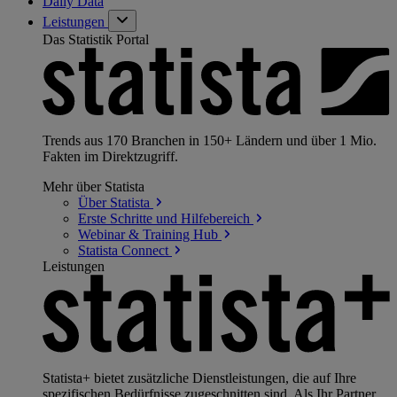
Daily Data
Leistungen
Das Statistik Portal
Trends aus 170 Branchen in 150+ Ländern und über 1 Mio.
Fakten im Direktzugriff.
Mehr über Statista
Über
Statista
Erste Schritte und
Hilfebereich
Webinar & Training
Hub
Statista
Connect
Leistungen
Statista+ bietet zusätzliche Dienstleistungen, die auf Ihre
spezifischen Bedürfnisse zugeschnitten sind. Als Ihr Partner