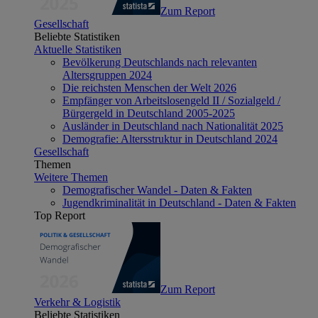
Zum Report
Gesellschaft
Beliebte Statistiken
Aktuelle Statistiken
Bevölkerung Deutschlands nach relevanten
Altersgruppen 2024
Die reichsten Menschen der Welt 2026
Empfänger von Arbeitslosengeld II / Sozialgeld /
Bürgergeld in Deutschland 2005-2025
Ausländer in Deutschland nach Nationalität 2025
Demografie: Altersstruktur in Deutschland 2024
Gesellschaft
Themen
Weitere Themen
Demografischer Wandel - Daten & Fakten
Jugendkriminalität in Deutschland - Daten & Fakten
Top Report
Zum Report
Verkehr & Logistik
Beliebte Statistiken