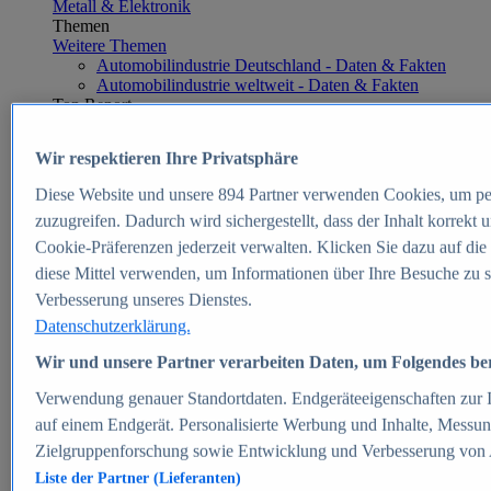
Metall & Elektronik
Themen
Weitere Themen
Automobilindustrie Deutschland - Daten & Fakten
Automobilindustrie weltweit - Daten & Fakten
Top Report
Wir respektieren Ihre Privatsphäre
Diese Website und unsere
894
Partner verwenden Cookies, um pe
Zum Report
zuzugreifen. Dadurch wird sichergestellt, dass der Inhalt korrekt
E-commerce
Cookie-Präferenzen jederzeit verwalten. Klicken Sie dazu auf die
Beliebte Statistiken
diese Mittel verwenden, um Informationen über Ihre Besuche zu s
Aktuelle Statistiken
E-Commerce - Entwicklung des Umsatzes in
Verbesserung unseres Dienstes.
Deutschland 1999-2025
Datenschutzerklärung.
Umsatz von Amazon in Deutschland und weltweit
2010-2025
Wir und unsere Partner verarbeiten Daten, um Folgendes bere
B2C-E-Commerce: Top-50 Online Shops in
Deutschland 2024
Verwendung genauer Standortdaten. Endgeräteeigenschaften zur Id
Marktanteile von Online-Zahlungsverfahren in
auf einem Endgerät. Personalisierte Werbung und Inhalte, Messu
Deutschland 2024
Zielgruppenforschung sowie Entwicklung und Verbesserung von
Umsatzstarke Warengruppen im Online-Handel in
Deutschland 2023-2025
Liste der Partner (Lieferanten)