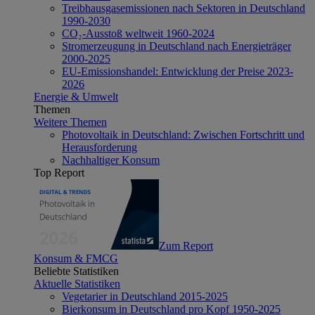
Treibhausgasemissionen nach Sektoren in Deutschland
1990-2030
CO₂-Ausstoß weltweit 1960-2024
Stromerzeugung in Deutschland nach Energieträger
2000-2025
EU-Emissionshandel: Entwicklung der Preise 2023-
2026
Energie & Umwelt
Themen
Weitere Themen
Photovoltaik in Deutschland: Zwischen Fortschritt und
Herausforderung
Nachhaltiger Konsum
Top Report
Zum Report
Konsum & FMCG
Beliebte Statistiken
Aktuelle Statistiken
Vegetarier in Deutschland 2015-2025
Bierkonsum in Deutschland pro Kopf 1950-2025