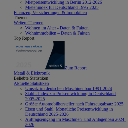
Mietpreisentwicklung in Berlin 2012-2026
Mietenindex für Deutschland 1995-2025
Finanzen, Versicherungen & Immobilien
Themen
Weitere Themen
Wohnen im Alter - Daten & Fakten
Wohnimmobilien – Daten & Fakten
Top Report
Zum Report
Metall & Elektronik
Beliebte Statistiken
Aktuelle Statistiken
Umsatz im deutschen Maschinenbau 1991-2024
Stahl - Index zur Preisentwicklung in Deutschland
2005-2025
Größte Automobilhersteller nach Fahrzeugabsatz 2025
Eisen und Stahl: Monatliche Preisentwicklung in
Deutschland 2025-2026
Auftragseingang im Maschinen- und Anlagenbau 2024-
2026