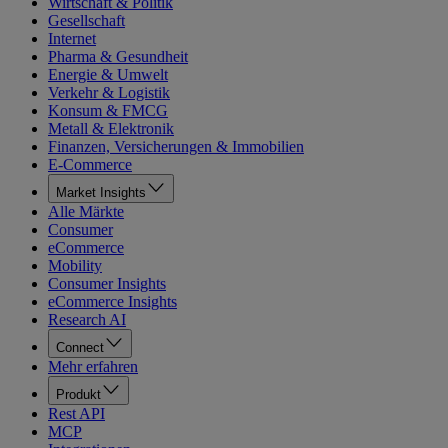
Wirtschaft & Politik
Gesellschaft
Internet
Pharma & Gesundheit
Energie & Umwelt
Verkehr & Logistik
Konsum & FMCG
Metall & Elektronik
Finanzen, Versicherungen & Immobilien
E-Commerce
Market Insights
Alle Märkte
Consumer
eCommerce
Mobility
Consumer Insights
eCommerce Insights
Research AI
Connect
Mehr erfahren
Produkt
Rest API
MCP