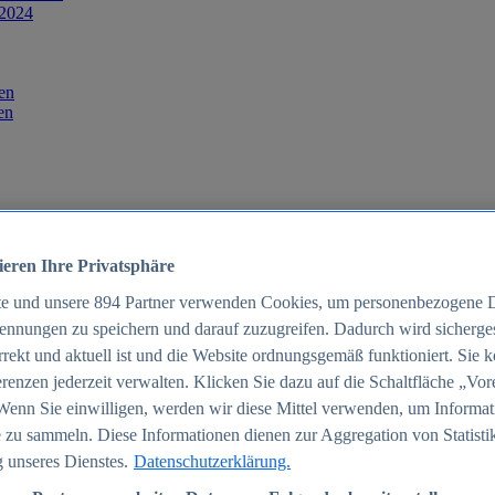
 2024
en
en
ieren Ihre Privatsphäre
te und unsere
894
Partner verwenden Cookies, um personenbezogene 
ennungen zu speichern und darauf zuzugreifen. Dadurch wird sichergest
orrekt und aktuell ist und die Website ordnungsgemäß funktioniert. Sie 
025
renzen jederzeit verwalten. Klicken Sie dazu auf die Schaltfläche „Vor
schland 2025
Wenn Sie einwilligen, werden wir diese Mittel verwenden, um Informat
 zu sammeln. Diese Informationen dienen zur Aggregation von Statisti
 unseres Dienstes.
Datenschutzerklärung.