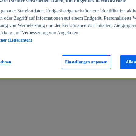
ere Partner verarbeiten Daten, um Folgendes bereitzustellen:
enauer Standortdaten. Endgeräteeigenschaften zur Identifikation aktiv
n oder Zugriff auf Informationen auf einem Endgerät. Personalisierte
sung von Werbeleistung und der Performance von Inhalten, Zielgruppe
cklung und Verbesserung von Angeboten.
tner (Lieferanten)
en 2024
lehnen
Einstellungen anpassen
Alle 
rgeld in Deutschland 2005-2025