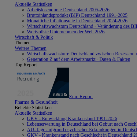
Aktuelle Statistiken
Arbeitslosenquote Deutschland 2005-2026
Bruttoinlandsprodukt (BIP) Deutschland 1991-2025
Monatliche Inflationsrate in Deutschland 2024-2026
Wirtschaftswachstum Deutschland - Veränderung des B
Wertvollste Unternehmen der Welt 2026
Wirtschaft & Politik
Themen
Weitere Themen
Wirtschaftswachstum: Deutschland zwischen Rezession 
Generation Z auf dem Arbeitsmarkt - Daten & Fakten
Top Report
Zum Report
Pharma & Gesundheit
Beliebte Statistiken
Aktuelle Statistiken
GKV - Entwicklung Krankenstand 1991-2026
Lebenserwartung in Deutschland bei Geburt nach Gesch
AU-Tage aufgrund psychischer Erkrankungen in Deutsc
GKV - Krankenstand nach Geschlecht in Deutschland 