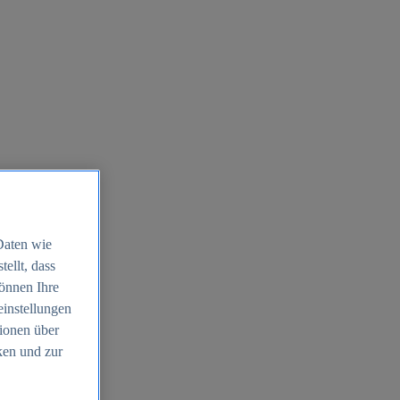
Daten wie
ellt, dass
können Ihre
einstellungen
ionen über
ken und zur