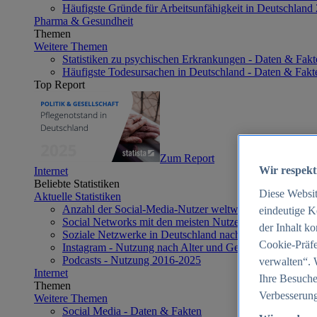
Häufigste Gründe für Arbeitsunfähigkeit in Deutschland
Pharma & Gesundheit
Themen
Weitere Themen
Statistiken zu psychischen Erkrankungen - Daten & Fakt
Häufigste Todesursachen in Deutschland - Daten & Fakt
Top Report
Zum Report
Wir respekt
Internet
Beliebte Statistiken
Diese Websi
Aktuelle Statistiken
Anzahl der Social-Media-Nutzer weltweit 2012-2025
eindeutige K
Social Networks mit den meisten Nutzern weltweit 2025
der Inhalt k
Soziale Netzwerke in Deutschland nach Generationen 2
Cookie-Präfe
Instagram - Nutzung nach Alter und Geschlecht in Deut
Podcasts - Nutzung 2016-2025
verwalten“. 
Internet
Ihre Besuche
Themen
Verbesserung
Weitere Themen
Social Media - Daten & Fakten