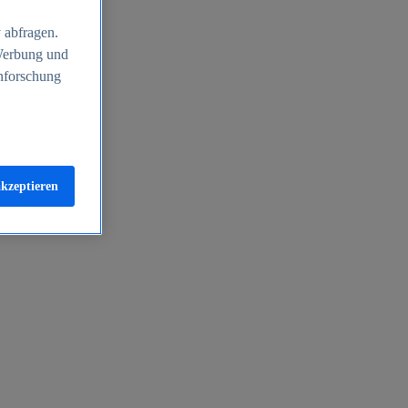
 abfragen.
 Werbung und
nforschung
akzeptieren