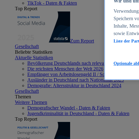
Wir und uns
TikTok - Daten & Fakten
Top Report
Verwendung g
Speichern vo
Inhalte, Mes
sowie Entwi
Zum Report
Liste der Par
Gesellschaft
Beliebte Statistiken
Aktuelle Statistiken
Bevölkerung Deutschlands nach relevanten Altersgrupp
Optionale ab
Die reichsten Menschen der Welt 2026
Empfänger von Arbeitslosengeld II / Sozialgeld / Bürge
Ausländer in Deutschland nach Nationalität 2025
Demografie: Altersstruktur in Deutschland 2024
Gesellschaft
Themen
Weitere Themen
Demografischer Wandel - Daten & Fakten
Jugendkriminalität in Deutschland - Daten & Fakten
Top Report