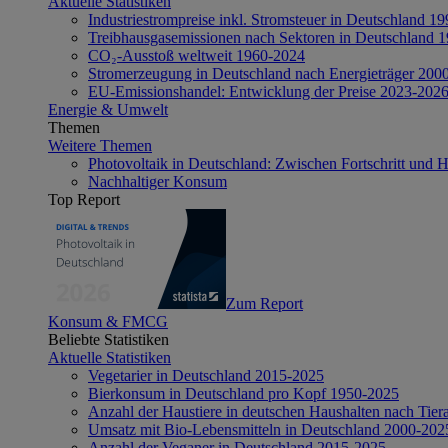
Aktuelle Statistiken
Industriestrompreise inkl. Stromsteuer in Deutschland 1
Treibhausgasemissionen nach Sektoren in Deutschland 
CO₂-Ausstoß weltweit 1960-2024
Stromerzeugung in Deutschland nach Energieträger 200
EU-Emissionshandel: Entwicklung der Preise 2023-202
Energie & Umwelt
Themen
Weitere Themen
Photovoltaik in Deutschland: Zwischen Fortschritt und 
Nachhaltiger Konsum
Top Report
Zum Report
Konsum & FMCG
Beliebte Statistiken
Aktuelle Statistiken
Vegetarier in Deutschland 2015-2025
Bierkonsum in Deutschland pro Kopf 1950-2025
Anzahl der Haustiere in deutschen Haushalten nach Tier
Umsatz mit Bio-Lebensmitteln in Deutschland 2000-202
Anzahl der Veganer in Deutschland 2015-2025