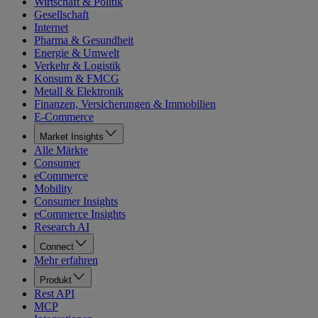
Wirtschaft & Politik
Gesellschaft
Internet
Pharma & Gesundheit
Energie & Umwelt
Verkehr & Logistik
Konsum & FMCG
Metall & Elektronik
Finanzen, Versicherungen & Immobilien
E-Commerce
Market Insights
Alle Märkte
Consumer
eCommerce
Mobility
Consumer Insights
eCommerce Insights
Research AI
Connect
Mehr erfahren
Produkt
Rest API
MCP