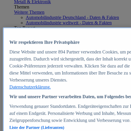
Metall & Elektronik
Themen
Weitere Themen
Automobilindustrie Deutschland - Daten & Fakten
Automobilindustrie weltweit - Daten & Fakten
Top Report
Wir respektieren Ihre Privatsphäre
Diese Website und unsere
894
Partner verwenden Cookies, um pe
Zum Report
zuzugreifen. Dadurch wird sichergestellt, dass der Inhalt korrekt
E-commerce
Cookie-Präferenzen jederzeit verwalten. Klicken Sie dazu auf die
Beliebte Statistiken
diese Mittel verwenden, um Informationen über Ihre Besuche zu s
Aktuelle Statistiken
E-Commerce - Entwicklung des Umsatzes in
Verbesserung unseres Dienstes.
Deutschland 1999-2025
Datenschutzerklärung.
Umsatz von Amazon in Deutschland und weltweit
2010-2025
Wir und unsere Partner verarbeiten Daten, um Folgendes bere
B2C-E-Commerce: Top-50 Online Shops in
Deutschland 2024
Verwendung genauer Standortdaten. Endgeräteeigenschaften zur Id
Marktanteile von Online-Zahlungsverfahren in
auf einem Endgerät. Personalisierte Werbung und Inhalte, Messu
Deutschland 2024
Zielgruppenforschung sowie Entwicklung und Verbesserung von
Umsatzstarke Warengruppen im Online-Handel in
Deutschland 2023-2025
Liste der Partner (Lieferanten)