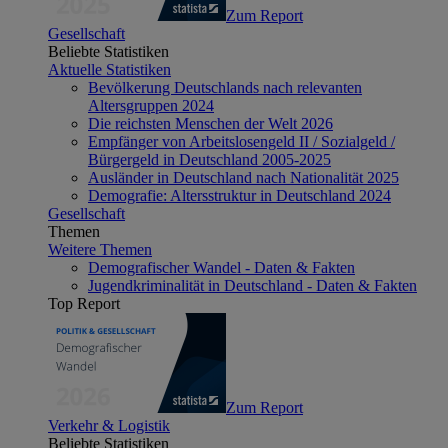
Zum Report
Gesellschaft
Beliebte Statistiken
Aktuelle Statistiken
Bevölkerung Deutschlands nach relevanten
Altersgruppen 2024
Die reichsten Menschen der Welt 2026
Empfänger von Arbeitslosengeld II / Sozialgeld /
Bürgergeld in Deutschland 2005-2025
Ausländer in Deutschland nach Nationalität 2025
Demografie: Altersstruktur in Deutschland 2024
Gesellschaft
Themen
Weitere Themen
Demografischer Wandel - Daten & Fakten
Jugendkriminalität in Deutschland - Daten & Fakten
Top Report
Zum Report
Verkehr & Logistik
Beliebte Statistiken