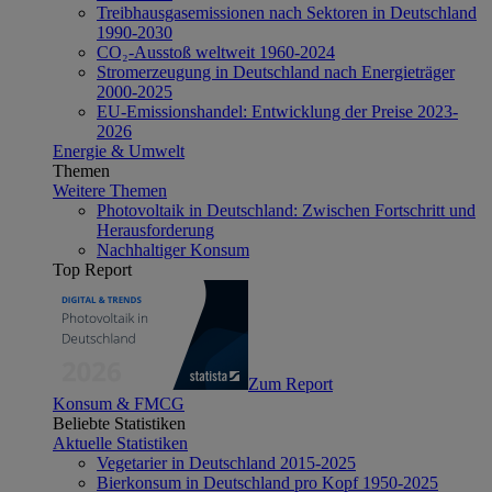
Treibhausgasemissionen nach Sektoren in Deutschland
1990-2030
CO₂-Ausstoß weltweit 1960-2024
Stromerzeugung in Deutschland nach Energieträger
2000-2025
EU-Emissionshandel: Entwicklung der Preise 2023-
2026
Energie & Umwelt
Themen
Weitere Themen
Photovoltaik in Deutschland: Zwischen Fortschritt und
Herausforderung
Nachhaltiger Konsum
Top Report
Zum Report
Konsum & FMCG
Beliebte Statistiken
Aktuelle Statistiken
Vegetarier in Deutschland 2015-2025
Bierkonsum in Deutschland pro Kopf 1950-2025