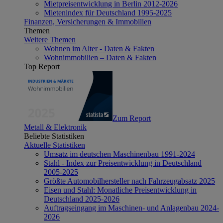
Mietpreisentwicklung in Berlin 2012-2026
Mietenindex für Deutschland 1995-2025
Finanzen, Versicherungen & Immobilien
Themen
Weitere Themen
Wohnen im Alter - Daten & Fakten
Wohnimmobilien – Daten & Fakten
Top Report
Zum Report
Metall & Elektronik
Beliebte Statistiken
Aktuelle Statistiken
Umsatz im deutschen Maschinenbau 1991-2024
Stahl - Index zur Preisentwicklung in Deutschland
2005-2025
Größte Automobilhersteller nach Fahrzeugabsatz 2025
Eisen und Stahl: Monatliche Preisentwicklung in
Deutschland 2025-2026
Auftragseingang im Maschinen- und Anlagenbau 2024-
2026