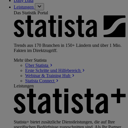
Daily Data
Leistungen
Das Statistik Portal
Trends aus 170 Branchen in 150+ Ländern und über 1 Mio.
Fakten im Direktzugriff.
Mehr über Statista
Über
Statista
Erste Schritte und
Hilfebereich
Webinar & Training
Hub
Statista
Connect
Leistungen
Statista+ bietet zusätzliche Dienstleistungen, die auf Ihre
spezifischen Bedürfnisse zugeschnitten sind. Als Ihr Partner