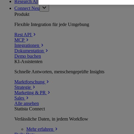
Research AI
Connect
Neu
Produkt
Flexible Integration für jede Umgebung
Rest API
MCP
Integrationen
Dokumentation
Demo buchen
KI-Assistenten
Schnelle Antworten, menschengeprüfte Insights
Marktforschung
Strategie
Marketing & PR
Sales
Alle ansehen
Statista Connect
Verlässliche Daten, in jedem Workflow
Mehr
erfahren