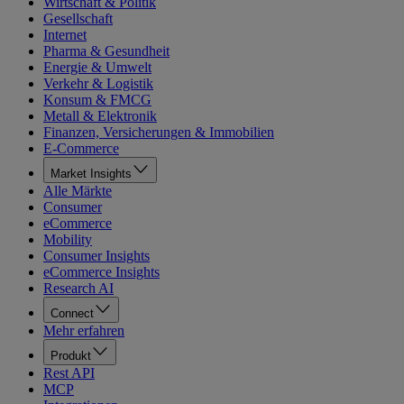
Wirtschaft & Politik
Gesellschaft
Internet
Pharma & Gesundheit
Energie & Umwelt
Verkehr & Logistik
Konsum & FMCG
Metall & Elektronik
Finanzen, Versicherungen & Immobilien
E-Commerce
Market Insights
Alle Märkte
Consumer
eCommerce
Mobility
Consumer Insights
eCommerce Insights
Research AI
Connect
Mehr erfahren
Produkt
Rest API
MCP