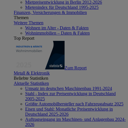
Mietpreisentwicklung in Berlin 2012-2026
Mietenindex für Deutschland 1995-2025
Finanzen, Versicherungen & Immobilien
Themen
Weitere Themen
Wohnen im Alter - Daten & Fakten
Wohnimmobilien – Daten & Fakten
Top Report
Zum Report
Metall & Elektronik
Beliebte Statistiken
Aktuelle Statistiken
Umsatz im deutschen Maschinenbau 1991-2024
Stahl - Index zur Preisentwicklung in Deutschland
2005-2025
Größte Automobilhersteller nach Fahrzeugabsatz 2025
Eisen und Stahl: Monatliche Preisentwicklung in
Deutschland 2025-2026
Auftragseingang im Maschinen- und Anlagenbau 2024-
2026