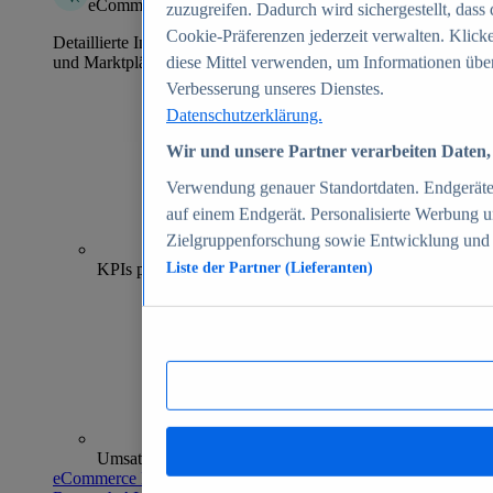
eCommerce Insights
zuzugreifen. Dadurch wird sichergestellt, dass 
Cookie-Präferenzen jederzeit verwalten. Klick
Detaillierte Informationen zu mehr als 39.000 Online-Shops
und Marktplätzen
diese Mittel verwenden, um Informationen über
Verbesserung unseres Dienstes.
Datenschutzerklärung.
Wir und unsere Partner verarbeiten Daten, 
Verwendung genauer Standortdaten. Endgeräteei
auf einem Endgerät. Personalisierte Werbung 
Zielgruppenforschung sowie Entwicklung und
70+
KPIs pro Shop
Liste der Partner (Lieferanten)
Umsatzanalysen und -prognosen
eCommerce Insights entdecken