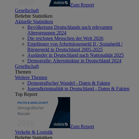
Zum Report
Gesellschaft
Beliebte Statistiken
Aktuelle Statistiken
Bevölkerung Deutschlands nach relevanten
Altersgruppen 2024
Die reichsten Menschen der Welt 2026
Empfänger von Arbeitslosengeld II / Sozialgeld /
Bürgergeld in Deutschland 2005-2025
Ausländer in Deutschland nach Nationalität 2025
Demografie: Altersstruktur in Deutschland 2024
Gesellschaft
Themen
Weitere Themen
Demografischer Wandel - Daten & Fakten
Jugendkriminalität in Deutschland - Daten & Fakten
Top Report
Zum Report
Verkehr & Logistik
Beliebte Statistiken