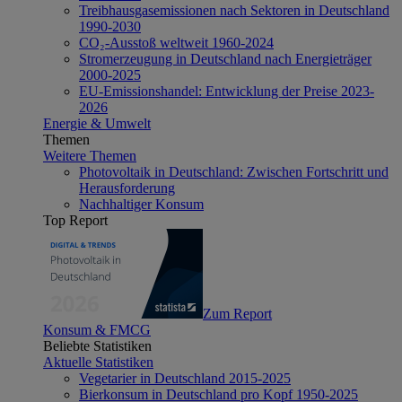
Treibhausgasemissionen nach Sektoren in Deutschland
1990-2030
CO₂-Ausstoß weltweit 1960-2024
Stromerzeugung in Deutschland nach Energieträger
2000-2025
EU-Emissionshandel: Entwicklung der Preise 2023-
2026
Energie & Umwelt
Themen
Weitere Themen
Photovoltaik in Deutschland: Zwischen Fortschritt und
Herausforderung
Nachhaltiger Konsum
Top Report
Zum Report
Konsum & FMCG
Beliebte Statistiken
Aktuelle Statistiken
Vegetarier in Deutschland 2015-2025
Bierkonsum in Deutschland pro Kopf 1950-2025