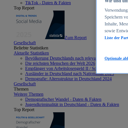
Wir und uns
TikTok - Daten & Fakten
Top Report
Verwendung g
Speichern vo
Inhalte, Mes
sowie Entwi
Zum Report
Liste der Par
Gesellschaft
Beliebte Statistiken
Aktuelle Statistiken
Bevölkerung Deutschlands nach relevanten Altersgrupp
Optionale ab
Die reichsten Menschen der Welt 2026
Empfänger von Arbeitslosengeld II / Sozialgeld / Bürge
Ausländer in Deutschland nach Nationalität 2025
Demografie: Altersstruktur in Deutschland 2024
Gesellschaft
Themen
Weitere Themen
Demografischer Wandel - Daten & Fakten
Jugendkriminalität in Deutschland - Daten & Fakten
Top Report