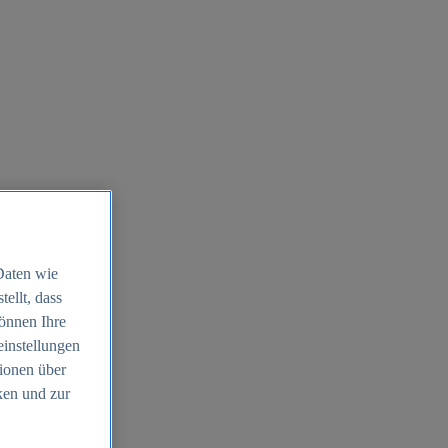
Daten wie
ellt, dass
können Ihre
einstellungen
ionen über
ken und zur