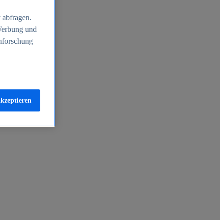
 abfragen.
 Werbung und
nforschung
akzeptieren