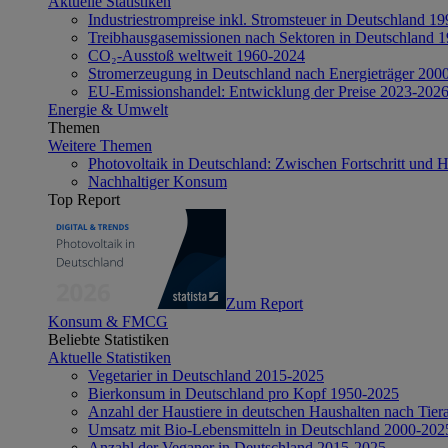
Aktuelle Statistiken
Industriestrompreise inkl. Stromsteuer in Deutschland 1
Treibhausgasemissionen nach Sektoren in Deutschland 
CO₂-Ausstoß weltweit 1960-2024
Stromerzeugung in Deutschland nach Energieträger 200
EU-Emissionshandel: Entwicklung der Preise 2023-202
Energie & Umwelt
Themen
Weitere Themen
Photovoltaik in Deutschland: Zwischen Fortschritt und 
Nachhaltiger Konsum
Top Report
Zum Report
Konsum & FMCG
Beliebte Statistiken
Aktuelle Statistiken
Vegetarier in Deutschland 2015-2025
Bierkonsum in Deutschland pro Kopf 1950-2025
Anzahl der Haustiere in deutschen Haushalten nach Tier
Umsatz mit Bio-Lebensmitteln in Deutschland 2000-202
Anzahl der Veganer in Deutschland 2015-2025