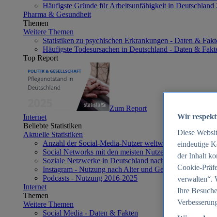
Häufigste Gründe für Arbeitsunfähigkeit in Deutschland
Pharma & Gesundheit
Themen
Weitere Themen
Statistiken zu psychischen Erkrankungen - Daten & Fakt
Häufigste Todesursachen in Deutschland - Daten & Fakt
Top Report
Zum Report
Wir respekt
Internet
Beliebte Statistiken
Diese Websi
Aktuelle Statistiken
Anzahl der Social-Media-Nutzer weltweit 2012-2025
eindeutige K
Social Networks mit den meisten Nutzern weltweit 2025
der Inhalt k
Soziale Netzwerke in Deutschland nach Generationen 2
Cookie-Präfe
Instagram - Nutzung nach Alter und Geschlecht in Deut
Podcasts - Nutzung 2016-2025
verwalten“. 
Internet
Ihre Besuche
Themen
Verbesserung
Weitere Themen
Social Media - Daten & Fakten