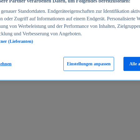
ere Partner verarbeiten Daten, um Folgendes bereitzustellen:
enauer Standortdaten. Endgeräteeigenschaften zur Identifikation aktiv
n oder Zugriff auf Informationen auf einem Endgerät. Personalisierte
sung von Werbeleistung und der Performance von Inhalten, Zielgruppe
cklung und Verbesserung von Angeboten.
tner (Lieferanten)
en 2024
lehnen
Einstellungen anpassen
Alle 
rgeld in Deutschland 2005-2025