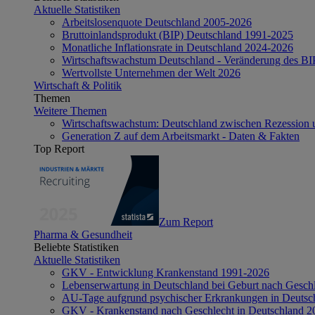
Aktuelle Statistiken
Arbeitslosenquote Deutschland 2005-2026
Bruttoinlandsprodukt (BIP) Deutschland 1991-2025
Monatliche Inflationsrate in Deutschland 2024-2026
Wirtschaftswachstum Deutschland - Veränderung des B
Wertvollste Unternehmen der Welt 2026
Wirtschaft & Politik
Themen
Weitere Themen
Wirtschaftswachstum: Deutschland zwischen Rezession 
Generation Z auf dem Arbeitsmarkt - Daten & Fakten
Top Report
Zum Report
Pharma & Gesundheit
Beliebte Statistiken
Aktuelle Statistiken
GKV - Entwicklung Krankenstand 1991-2026
Lebenserwartung in Deutschland bei Geburt nach Gesch
AU-Tage aufgrund psychischer Erkrankungen in Deutsc
GKV - Krankenstand nach Geschlecht in Deutschland 