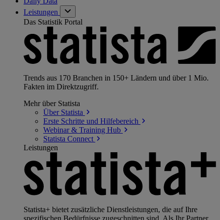
Daily Data
Leistungen
Das Statistik Portal
Trends aus 170 Branchen in 150+ Ländern und über 1 Mio.
Fakten im Direktzugriff.
Mehr über Statista
Über
Statista
Erste Schritte und
Hilfebereich
Webinar & Training
Hub
Statista
Connect
Leistungen
Statista+ bietet zusätzliche Dienstleistungen, die auf Ihre
spezifischen Bedürfnisse zugeschnitten sind. Als Ihr Partner