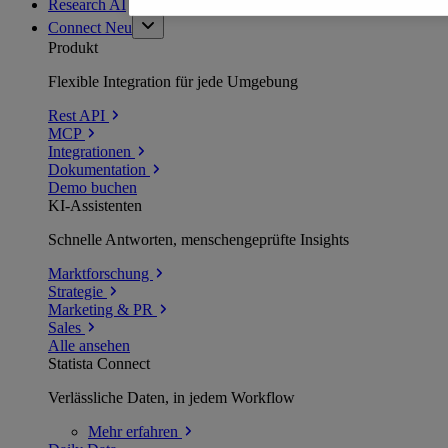
Research AI
Connect
Neu
Produkt
Flexible Integration für jede Umgebung
Rest API
MCP
Integrationen
Dokumentation
Demo buchen
KI-Assistenten
Schnelle Antworten, menschengeprüfte Insights
Marktforschung
Strategie
Marketing & PR
Sales
Alle ansehen
Statista Connect
Verlässliche Daten, in jedem Workflow
Mehr
erfahren