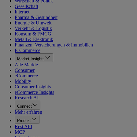
Wirtschaft & Politik
Gesellschaft
Internet
Pharma & Gesundheit
Energie & Umwelt
Verkehr & Logistik
Konsum & FMCG
Metall & Elektronik
Finanzen, Versicherungen & Immobilien
E-Commerce
Market Insights
Alle Märkte
Consumer
eCommerce
Mobility
Consumer Insights
eCommerce Insights
Research AI
Connect
Mehr erfahren
Produkt
Rest API
MCP