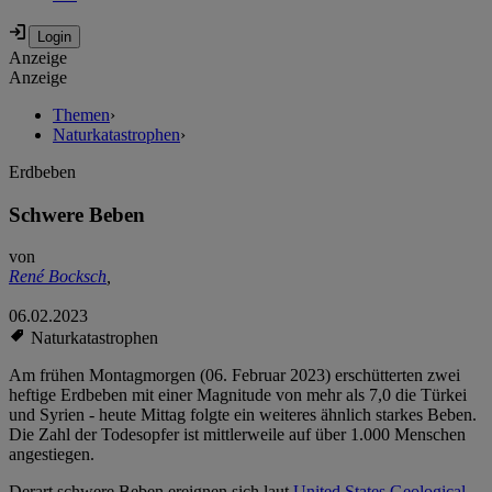
Anzeige
Anzeige
Themen
›
Naturkatastrophen
›
Erdbeben
Schwere Beben
von
René Bocksch
,
06.02.2023
Naturkatastrophen
Am frühen Montagmorgen (06. Februar 2023) erschütterten zwei
heftige Erdbeben mit einer Magnitude von mehr als 7,0 die Türkei
und Syrien - heute Mittag folgte ein weiteres ähnlich starkes Beben.
Die Zahl der Todesopfer ist mittlerweile auf über 1.000 Menschen
angestiegen.
Derart schwere Beben ereignen sich laut
United States Geological