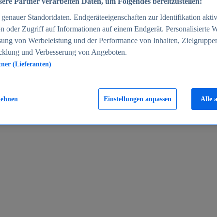
ere Partner verarbeiten Daten, um Folgendes bereitzustellen:
enauer Standortdaten. Endgeräteeigenschaften zur Identifikation aktiv
n oder Zugriff auf Informationen auf einem Endgerät. Personalisierte
sung von Werbeleistung und der Performance von Inhalten, Zielgruppe
cklung und Verbesserung von Angeboten.
tner (Lieferanten)
en 2024
lehnen
Einstellungen anpassen
Alle 
rgeld in Deutschland 2005-2025