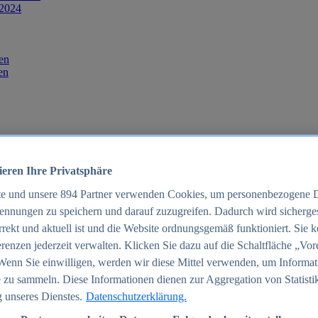
 2024
en
en
ieren Ihre Privatsphäre
te und unsere
894
Partner verwenden Cookies, um personenbezogene 
ennungen zu speichern und darauf zuzugreifen. Dadurch wird sichergest
orrekt und aktuell ist und die Website ordnungsgemäß funktioniert. Sie 
025
renzen jederzeit verwalten. Klicken Sie dazu auf die Schaltfläche „Vor
schland 2025
Wenn Sie einwilligen, werden wir diese Mittel verwenden, um Informat
 zu sammeln. Diese Informationen dienen zur Aggregation von Statisti
 unseres Dienstes.
Datenschutzerklärung.