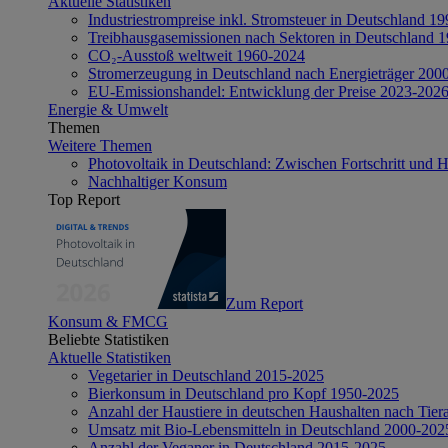
Aktuelle Statistiken
Industriestrompreise inkl. Stromsteuer in Deutschland 1
Treibhausgasemissionen nach Sektoren in Deutschland 
CO₂-Ausstoß weltweit 1960-2024
Stromerzeugung in Deutschland nach Energieträger 200
EU-Emissionshandel: Entwicklung der Preise 2023-202
Energie & Umwelt
Themen
Weitere Themen
Photovoltaik in Deutschland: Zwischen Fortschritt und 
Nachhaltiger Konsum
Top Report
Zum Report
Konsum & FMCG
Beliebte Statistiken
Aktuelle Statistiken
Vegetarier in Deutschland 2015-2025
Bierkonsum in Deutschland pro Kopf 1950-2025
Anzahl der Haustiere in deutschen Haushalten nach Tier
Umsatz mit Bio-Lebensmitteln in Deutschland 2000-202
Anzahl der Veganer in Deutschland 2015-2025