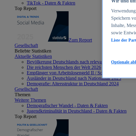
Wir und uns
TikTok - Daten & Fakten
Top Report
Verwendung g
Speichern vo
Inhalte, Mes
sowie Entwi
Zum Report
Liste der Par
Gesellschaft
Beliebte Statistiken
Aktuelle Statistiken
Bevölkerung Deutschlands nach relevanten Altersgrupp
Optionale ab
Die reichsten Menschen der Welt 2026
Empfänger von Arbeitslosengeld II / Sozialgeld / Bürge
Ausländer in Deutschland nach Nationalität 2025
Demografie: Altersstruktur in Deutschland 2024
Gesellschaft
Themen
Weitere Themen
Demografischer Wandel - Daten & Fakten
Jugendkriminalität in Deutschland - Daten & Fakten
Top Report