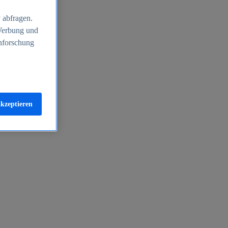
 abfragen.
 Werbung und
nforschung
akzeptieren