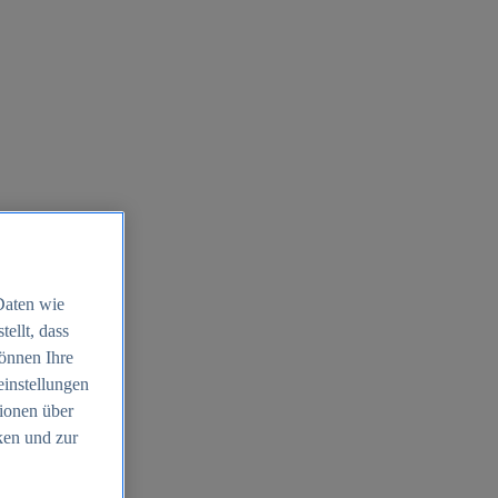
Daten wie
ellt, dass
können Ihre
einstellungen
ionen über
ken und zur