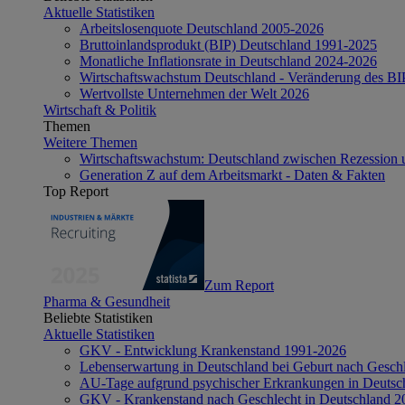
Aktuelle Statistiken
Arbeitslosenquote Deutschland 2005-2026
Bruttoinlandsprodukt (BIP) Deutschland 1991-2025
Monatliche Inflationsrate in Deutschland 2024-2026
Wirtschaftswachstum Deutschland - Veränderung des B
Wertvollste Unternehmen der Welt 2026
Wirtschaft & Politik
Themen
Weitere Themen
Wirtschaftswachstum: Deutschland zwischen Rezession 
Generation Z auf dem Arbeitsmarkt - Daten & Fakten
Top Report
Zum Report
Pharma & Gesundheit
Beliebte Statistiken
Aktuelle Statistiken
GKV - Entwicklung Krankenstand 1991-2026
Lebenserwartung in Deutschland bei Geburt nach Gesch
AU-Tage aufgrund psychischer Erkrankungen in Deutsc
GKV - Krankenstand nach Geschlecht in Deutschland 