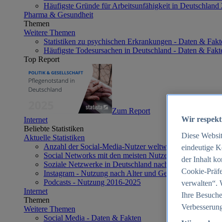
Häufigste Gründe für Arbeitsunfähigkeit in Deutschland
Pharma & Gesundheit
Themen
Weitere Themen
Statistiken zu psychischen Erkrankungen - Daten & Fakt
Häufigste Todesursachen in Deutschland - Daten & Fakt
Top Report
Zum Report
Wir respekt
Internet
Beliebte Statistiken
Diese Websi
Aktuelle Statistiken
Anzahl der Social-Media-Nutzer weltweit 2012-2025
eindeutige K
Social Networks mit den meisten Nutzern weltweit 2025
der Inhalt k
Soziale Netzwerke in Deutschland nach Generationen 2
Cookie-Präfe
Instagram - Nutzung nach Alter und Geschlecht in Deut
Podcasts - Nutzung 2016-2025
verwalten“. 
Internet
Ihre Besuche
Themen
Verbesserung
Weitere Themen
Social Media - Daten & Fakten