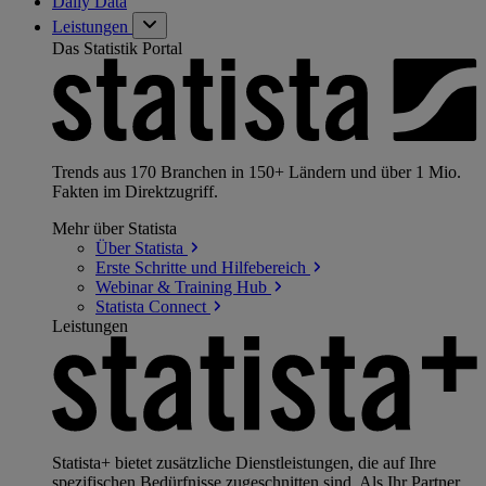
Daily Data
Leistungen
Das Statistik Portal
Trends aus 170 Branchen in 150+ Ländern und über 1 Mio.
Fakten im Direktzugriff.
Mehr über Statista
Über
Statista
Erste Schritte und
Hilfebereich
Webinar & Training
Hub
Statista
Connect
Leistungen
Statista+ bietet zusätzliche Dienstleistungen, die auf Ihre
spezifischen Bedürfnisse zugeschnitten sind. Als Ihr Partner