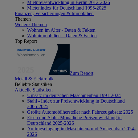
Mietpreisentwicklung in Berlin 2012-2026
Mietenindex für Deutschland 1995-2025
Finanzen, Versicherungen & Immobilien
Themen
Weitere Themen
Wohnen im Alter - Daten & Fakten
Wohnimmobilien – Daten & Fakten
Top Report
Zum Report
Metall & Elektronik
Beliebte Statistiken
Aktuelle Statistiken
Umsatz im deutschen Maschinenbau 1991-2024
Stahl - Index zur Preisentwicklung in Deutschland
2005-2025
Größte Automobilhersteller nach Fahrzeugabsatz 2025
Eisen und Stahl: Monatliche Preisentwicklung in
Deutschland 2025-2026
Auftragseingang im Maschinen- und Anlagenbau 2024-
2026