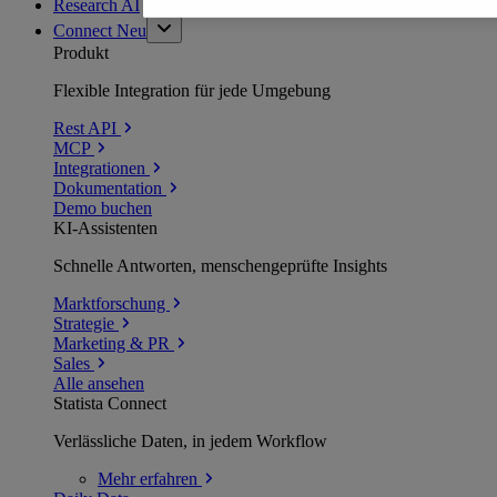
Research AI
Connect
Neu
Produkt
Flexible Integration für jede Umgebung
Rest API
MCP
Integrationen
Dokumentation
Demo buchen
KI-Assistenten
Schnelle Antworten, menschengeprüfte Insights
Marktforschung
Strategie
Marketing & PR
Sales
Alle ansehen
Statista Connect
Verlässliche Daten, in jedem Workflow
Mehr
erfahren