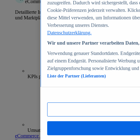
eCommerce Insights
zuzugreifen. Dadurch wird sichergestellt, dass 
Cookie-Präferenzen jederzeit verwalten. Klick
Detaillierte Informationen zu mehr als 39.000 Online-Shops
und Marktplätzen
diese Mittel verwenden, um Informationen über
Verbesserung unseres Dienstes.
Datenschutzerklärung.
Wir und unsere Partner verarbeiten Daten, 
Verwendung genauer Standortdaten. Endgeräteei
auf einem Endgerät. Personalisierte Werbung 
Zielgruppenforschung sowie Entwicklung und
70+
KPIs pro Shop
Liste der Partner (Lieferanten)
Umsatzanalysen und -prognosen
eCommerce Insights entdecken