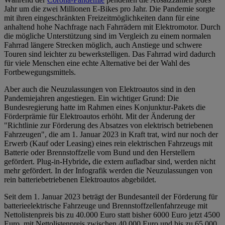
Jahr um die zwei Millionen E-Bikes pro Jahr. Die Pandemie sorgte
mit ihren eingeschränkten Freizeitmöglichkeiten dann für eine
anhaltend hohe Nachfrage nach Fahrrädern mit Elektromotor. Durch
die mögliche Unterstützung sind im Vergleich zu einem normalen
Fahrrad längere Strecken möglich, auch Anstiege und schwere
Touren sind leichter zu bewerkstelligen. Das Fahrrad wird dadurch
für viele Menschen eine echte Alternative bei der Wahl des
Fortbewegungsmittels.
Aber auch die Neuzulassungen von Elektroautos sind in den
Pandemiejahren angestiegen. Ein wichtiger Grund: Die
Bundesregierung hatte im Rahmen eines Konjunktur-Pakets die
Förderprämie für Elektroautos erhöht. Mit der Änderung der
"Richtlinie zur Förderung des Absatzes von elektrisch betriebenen
Fahrzeugen", die am 1. Januar 2023 in Kraft trat, wird nur noch der
Erwerb (Kauf oder Leasing) eines rein elektrischen Fahrzeugs mit
Batterie oder Brennstoffzelle vom Bund und den Herstellern
gefördert. Plug-in-Hybride
,
die extern aufladbar sind, werden nicht
mehr gefördert. In der Infografik werden die Neuzulassungen von
rein batteriebetriebenen Elektroautos abgebildet.
Seit dem 1. Januar 2023 beträgt der Bundesanteil der Förderung für
batterieelektrische Fahrzeuge und Brennstoffzellenfahrzeuge mit
Nettolistenpreis bis zu 40.000 Euro statt bisher 6000 Euro jetzt 4500
Euro, mit Nettolistenpreis zwischen 40.000 Euro und bis zu 65.000