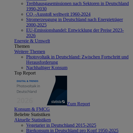
Treibhausgasemissionen nach Sektoren in Deutschland
1990-2030
CO₂-Ausstoß weltweit 1960-2024
Stromerzeugung in Deutschland nach Energieträger
2000-2025
EU-Emissionshandel: Entwicklung der Preise 2023-
2026
Energie & Umwelt
Themen
Weitere Themen
Photovoltaik in Deutschland: Zwischen Fortschritt und
Herausforderung
Nachhaltiger Konsum
Top Report
Zum Report
Konsum & FMCG
Beliebte Statistiken
Aktuelle Statistiken
Vegetarier in Deutschland 2015-2025
Bierkonsum in Deutschland pro Kopf 1950-2025