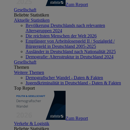
Zum Report
Gesellschaft
Beliebte Statistiken
Aktuelle Statistiken
Bevölkerung Deutschlands nach relevanten
Altersgruppen 2024
Die reichsten Menschen der Welt 2026
Empfänger von Arbeitslosengeld II / Sozialgeld /
Bürgergeld in Deutschland 2005-2025
Ausländer in Deutschland nach Nationalität 2025
Demografie: Altersstruktur in Deutschland 2024
Gesellschaft
Themen
Weitere Themen
Demografischer Wandel - Daten & Fakten
Jugendkriminalität in Deutschland - Daten & Fakten
Top Report
Zum Report
Verkehr & Logistik
Beliebte Statistiken