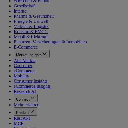
Wirtschaft & Politik
Gesellschaft
Internet
Pharma & Gesundheit
Energie & Umwelt
Verkehr & Logistik
Konsum & FMCG
Metall & Elektronik
Finanzen, Versicherungen & Immobilien
E-Commerce
Market Insights
Alle Märkte
Consumer
eCommerce
Mobility
Consumer Insights
eCommerce Insights
Research AI
Connect
Mehr erfahren
Produkt
Rest API
MCP