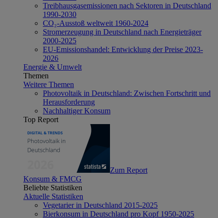
Treibhausgasemissionen nach Sektoren in Deutschland
1990-2030
CO₂-Ausstoß weltweit 1960-2024
Stromerzeugung in Deutschland nach Energieträger
2000-2025
EU-Emissionshandel: Entwicklung der Preise 2023-
2026
Energie & Umwelt
Themen
Weitere Themen
Photovoltaik in Deutschland: Zwischen Fortschritt und
Herausforderung
Nachhaltiger Konsum
Top Report
Zum Report
Konsum & FMCG
Beliebte Statistiken
Aktuelle Statistiken
Vegetarier in Deutschland 2015-2025
Bierkonsum in Deutschland pro Kopf 1950-2025