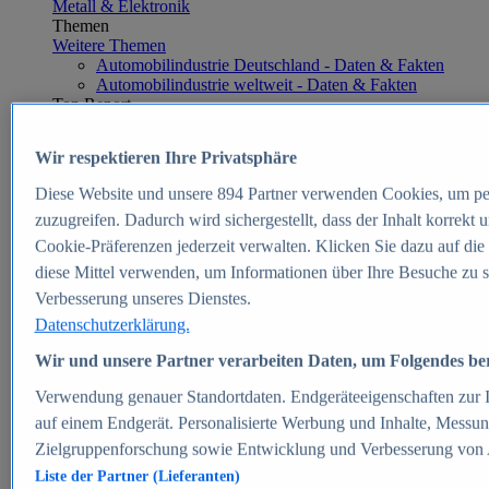
Metall & Elektronik
Themen
Weitere Themen
Automobilindustrie Deutschland - Daten & Fakten
Automobilindustrie weltweit - Daten & Fakten
Top Report
Wir respektieren Ihre Privatsphäre
Diese Website und unsere
894
Partner verwenden Cookies, um pe
Zum Report
zuzugreifen. Dadurch wird sichergestellt, dass der Inhalt korrekt
E-commerce
Cookie-Präferenzen jederzeit verwalten. Klicken Sie dazu auf die
Beliebte Statistiken
diese Mittel verwenden, um Informationen über Ihre Besuche zu s
Aktuelle Statistiken
E-Commerce - Entwicklung des Umsatzes in
Verbesserung unseres Dienstes.
Deutschland 1999-2025
Datenschutzerklärung.
Umsatz von Amazon in Deutschland und weltweit
2010-2025
Wir und unsere Partner verarbeiten Daten, um Folgendes bere
B2C-E-Commerce: Top-50 Online Shops in
Deutschland 2024
Verwendung genauer Standortdaten. Endgeräteeigenschaften zur Id
Marktanteile von Online-Zahlungsverfahren in
auf einem Endgerät. Personalisierte Werbung und Inhalte, Messu
Deutschland 2024
Zielgruppenforschung sowie Entwicklung und Verbesserung von
Umsatzstarke Warengruppen im Online-Handel in
Deutschland 2023-2025
Liste der Partner (Lieferanten)