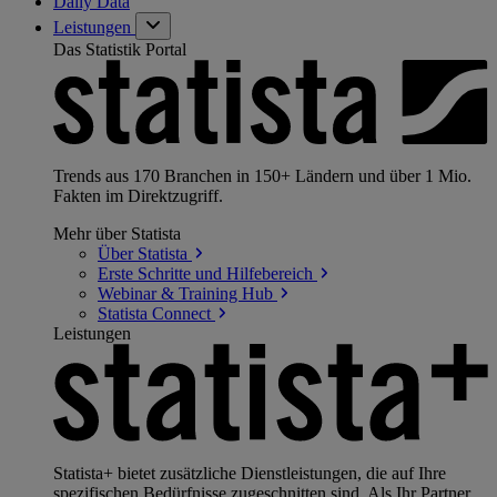
Daily Data
Leistungen
Das Statistik Portal
Trends aus 170 Branchen in 150+ Ländern und über 1 Mio.
Fakten im Direktzugriff.
Mehr über Statista
Über
Statista
Erste Schritte und
Hilfebereich
Webinar & Training
Hub
Statista
Connect
Leistungen
Statista+ bietet zusätzliche Dienstleistungen, die auf Ihre
spezifischen Bedürfnisse zugeschnitten sind. Als Ihr Partner