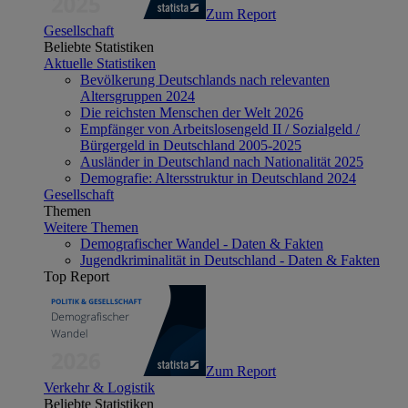
Zum Report
Gesellschaft
Beliebte Statistiken
Aktuelle Statistiken
Bevölkerung Deutschlands nach relevanten
Altersgruppen 2024
Die reichsten Menschen der Welt 2026
Empfänger von Arbeitslosengeld II / Sozialgeld /
Bürgergeld in Deutschland 2005-2025
Ausländer in Deutschland nach Nationalität 2025
Demografie: Altersstruktur in Deutschland 2024
Gesellschaft
Themen
Weitere Themen
Demografischer Wandel - Daten & Fakten
Jugendkriminalität in Deutschland - Daten & Fakten
Top Report
Zum Report
Verkehr & Logistik
Beliebte Statistiken