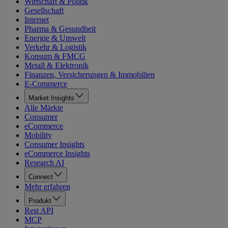
Wirtschaft & Politik
Gesellschaft
Internet
Pharma & Gesundheit
Energie & Umwelt
Verkehr & Logistik
Konsum & FMCG
Metall & Elektronik
Finanzen, Versicherungen & Immobilien
E-Commerce
Market Insights
Alle Märkte
Consumer
eCommerce
Mobility
Consumer Insights
eCommerce Insights
Research AI
Connect
Mehr erfahren
Produkt
Rest API
MCP