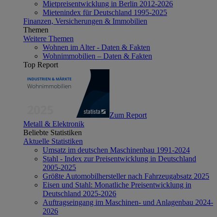
Mietpreisentwicklung in Berlin 2012-2026
Mietenindex für Deutschland 1995-2025
Finanzen, Versicherungen & Immobilien
Themen
Weitere Themen
Wohnen im Alter - Daten & Fakten
Wohnimmobilien – Daten & Fakten
Top Report
Zum Report
Metall & Elektronik
Beliebte Statistiken
Aktuelle Statistiken
Umsatz im deutschen Maschinenbau 1991-2024
Stahl - Index zur Preisentwicklung in Deutschland
2005-2025
Größte Automobilhersteller nach Fahrzeugabsatz 2025
Eisen und Stahl: Monatliche Preisentwicklung in
Deutschland 2025-2026
Auftragseingang im Maschinen- und Anlagenbau 2024-
2026