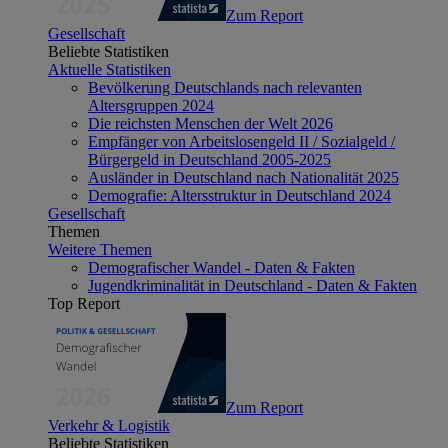
Zum Report
Gesellschaft
Beliebte Statistiken
Aktuelle Statistiken
Bevölkerung Deutschlands nach relevanten
Altersgruppen 2024
Die reichsten Menschen der Welt 2026
Empfänger von Arbeitslosengeld II / Sozialgeld /
Bürgergeld in Deutschland 2005-2025
Ausländer in Deutschland nach Nationalität 2025
Demografie: Altersstruktur in Deutschland 2024
Gesellschaft
Themen
Weitere Themen
Demografischer Wandel - Daten & Fakten
Jugendkriminalität in Deutschland - Daten & Fakten
Top Report
Zum Report
Verkehr & Logistik
Beliebte Statistiken