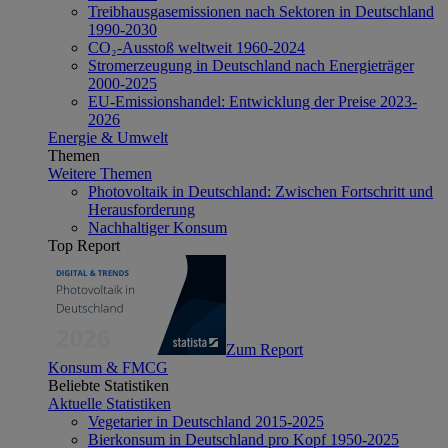
Treibhausgasemissionen nach Sektoren in Deutschland
1990-2030
CO₂-Ausstoß weltweit 1960-2024
Stromerzeugung in Deutschland nach Energieträger
2000-2025
EU-Emissionshandel: Entwicklung der Preise 2023-
2026
Energie & Umwelt
Themen
Weitere Themen
Photovoltaik in Deutschland: Zwischen Fortschritt und
Herausforderung
Nachhaltiger Konsum
Top Report
Zum Report
Konsum & FMCG
Beliebte Statistiken
Aktuelle Statistiken
Vegetarier in Deutschland 2015-2025
Bierkonsum in Deutschland pro Kopf 1950-2025