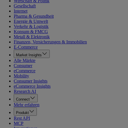
Wirtschaft & Politik
Gesellschaft
Internet
Pharma & Gesundheit
Energie & Umwelt
Verkehr & Logistik
Konsum & FMCG
Metall & Elektronik
Finanzen, Versicherungen & Immobilien
E-Commerce
Market Insights
Alle Märkte
Consumer
eCommerce
Mobility
Consumer Insights
eCommerce Insights
Research AI
Connect
Mehr erfahren
Produkt
Rest API
MCP