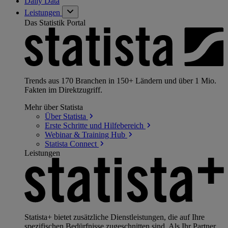
Daily Data
Leistungen
Das Statistik Portal
Trends aus 170 Branchen in 150+ Ländern und über 1 Mio.
Fakten im Direktzugriff.
Mehr über Statista
Über
Statista
Erste Schritte und
Hilfebereich
Webinar & Training
Hub
Statista
Connect
Leistungen
Statista+ bietet zusätzliche Dienstleistungen, die auf Ihre
spezifischen Bedürfnisse zugeschnitten sind. Als Ihr Partner