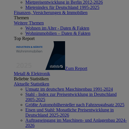
Mietpreisentwicklung in Berlin 2012-2026
Mietenindex für Deutschland 1995-2025
Finanzen, Versicherungen & Immobilien
Themen
Weitere Themen
Wohnen im Alter - Daten & Fakten
Wohnimmobilien – Daten & Fakten
Top Report
Zum Report
Metall & Elektronik
Beliebte Statistiken
Aktuelle Statistiken
Umsatz im deutschen Maschinenbau 1991-2024
Stahl - Index zur Preisentwicklung in Deutschland
2005-2025
Größte Automobilhersteller nach Fahrzeugabsatz 2025
Eisen und Stahl: Monatliche Preisentwicklung in
Deutschland 2025-2026
Auftragseingang im Maschinen- und Anlagenbau 2024-
2026