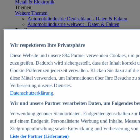
Metall & Elektronik
Themen
Weitere Themen
Automobilindustrie Deutschland - Daten & Fakten
Automobilindustrie weltweit - Daten & Fakten
Top Report
Wir respektieren Ihre Privatsphäre
Diese Website und unsere
894
Partner verwenden Cookies, um pe
Zum Report
zuzugreifen. Dadurch wird sichergestellt, dass der Inhalt korrekt
E-commerce
Cookie-Präferenzen jederzeit verwalten. Klicken Sie dazu auf die
Beliebte Statistiken
diese Mittel verwenden, um Informationen über Ihre Besuche zu s
Aktuelle Statistiken
E-Commerce - Entwicklung des Umsatzes in
Verbesserung unseres Dienstes.
Deutschland 1999-2025
Datenschutzerklärung.
Umsatz von Amazon in Deutschland und weltweit
2010-2025
Wir und unsere Partner verarbeiten Daten, um Folgendes bere
B2C-E-Commerce: Top-50 Online Shops in
Deutschland 2024
Verwendung genauer Standortdaten. Endgeräteeigenschaften zur Id
Marktanteile von Online-Zahlungsverfahren in
auf einem Endgerät. Personalisierte Werbung und Inhalte, Messu
Deutschland 2024
Zielgruppenforschung sowie Entwicklung und Verbesserung von
Umsatzstarke Warengruppen im Online-Handel in
Deutschland 2023-2025
Liste der Partner (Lieferanten)