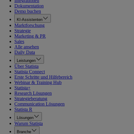
Integrationen
Dokumentation
Demo buchen
KI-Assistenten
Marktforschung
Strategie
Marketing & PR
Sales
Alle ansehen
Daily Data
Leistungen
Über Statista
Statista Connect
Erste Schritte und Hilfebereich
Webinar & Training Hub
Statista+
Research Lösungen
Strategieberatung
Communication Lösungen
Statista R
Lösungen
Warum Statista
Branche