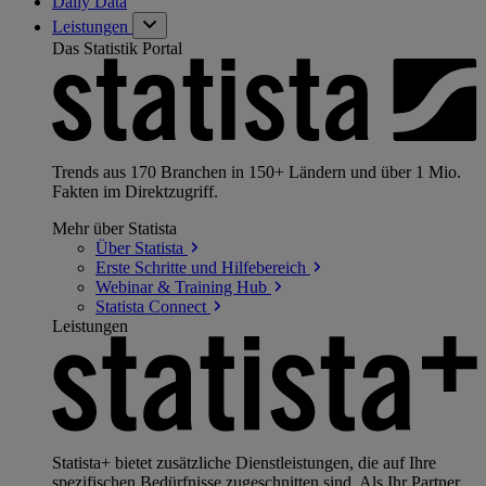
Daily Data
Leistungen
Das Statistik Portal
Trends aus 170 Branchen in 150+ Ländern und über 1 Mio.
Fakten im Direktzugriff.
Mehr über Statista
Über
Statista
Erste Schritte und
Hilfebereich
Webinar & Training
Hub
Statista
Connect
Leistungen
Statista+ bietet zusätzliche Dienstleistungen, die auf Ihre
spezifischen Bedürfnisse zugeschnitten sind. Als Ihr Partner