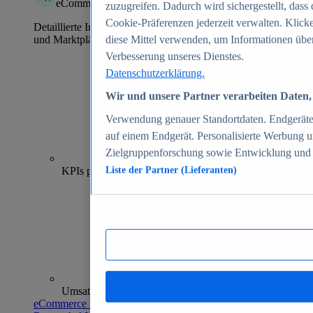
eCommerce Insights
zuzugreifen. Dadurch wird sichergestellt, dass 
Cookie-Präferenzen jederzeit verwalten. Klick
Detaillierte Informationen zu mehr als 39.000 Online-Shops
und Marktplätzen
diese Mittel verwenden, um Informationen über
Verbesserung unseres Dienstes.
Datenschutzerklärung.
Wir und unsere Partner verarbeiten Daten, 
Verwendung genauer Standortdaten. Endgeräteei
auf einem Endgerät. Personalisierte Werbung 
Zielgruppenforschung sowie Entwicklung und
70+
KPIs pro Shop
Liste der Partner (Lieferanten)
Umsatzanalysen und -prognosen
eCommerce Insights entdecken