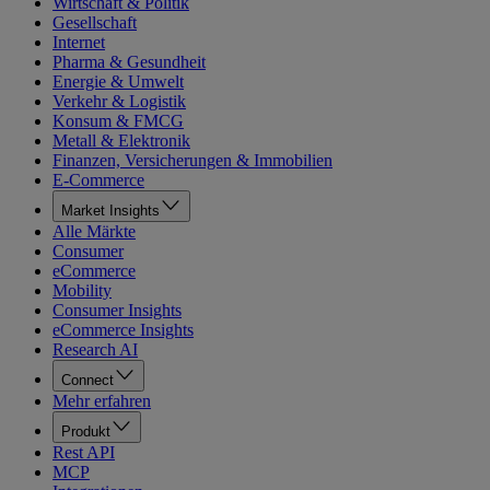
Wirtschaft & Politik
Gesellschaft
Internet
Pharma & Gesundheit
Energie & Umwelt
Verkehr & Logistik
Konsum & FMCG
Metall & Elektronik
Finanzen, Versicherungen & Immobilien
E-Commerce
Market Insights
Alle Märkte
Consumer
eCommerce
Mobility
Consumer Insights
eCommerce Insights
Research AI
Connect
Mehr erfahren
Produkt
Rest API
MCP