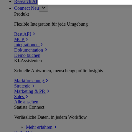
Research AI
Connect
Neu
Produkt
Flexible Integration für jede Umgebung
Rest API
MCP
Integrationen
Dokumentation
Demo buchen
KI-Assistenten
Schnelle Antworten, menschengeprüfte Insights
Marktforschung
Strategie
Marketing & PR
Sales
Alle ansehen
Statista Connect
Verlässliche Daten, in jedem Workflow
Mehr
erfahren