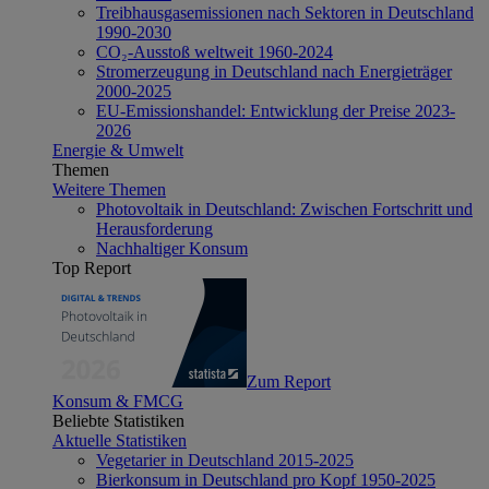
Treibhausgasemissionen nach Sektoren in Deutschland
1990-2030
CO₂-Ausstoß weltweit 1960-2024
Stromerzeugung in Deutschland nach Energieträger
2000-2025
EU-Emissionshandel: Entwicklung der Preise 2023-
2026
Energie & Umwelt
Themen
Weitere Themen
Photovoltaik in Deutschland: Zwischen Fortschritt und
Herausforderung
Nachhaltiger Konsum
Top Report
Zum Report
Konsum & FMCG
Beliebte Statistiken
Aktuelle Statistiken
Vegetarier in Deutschland 2015-2025
Bierkonsum in Deutschland pro Kopf 1950-2025