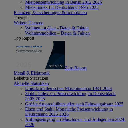
Mietpreisentwicklung in Berlin 2012-2026
Mietenindex für Deutschland 1995-2025
Finanzen, Versicherungen & Immobilien
Themen
Weitere Themen
Wohnen im Alter - Daten & Fakten
Wohnimmobilien – Daten & Fakten
Top Report
Zum Report
Metall & Elektronik
Beliebte Statistiken
Aktuelle Statistiken
Umsatz im deutschen Maschinenbau 1991-2024
Stahl - Index zur Preisentwicklung in Deutschland
2005-2025
Größte Automobilhersteller nach Fahrzeugabsatz 2025
Eisen und Stahl: Monatliche Preisentwicklung in
Deutschland 2025-2026
Auftragseingang im Maschinen- und Anlagenbau 2024-
2026