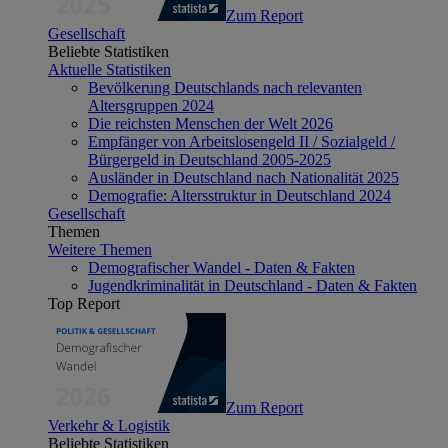
Zum Report
Gesellschaft
Beliebte Statistiken
Aktuelle Statistiken
Bevölkerung Deutschlands nach relevanten
Altersgruppen 2024
Die reichsten Menschen der Welt 2026
Empfänger von Arbeitslosengeld II / Sozialgeld /
Bürgergeld in Deutschland 2005-2025
Ausländer in Deutschland nach Nationalität 2025
Demografie: Altersstruktur in Deutschland 2024
Gesellschaft
Themen
Weitere Themen
Demografischer Wandel - Daten & Fakten
Jugendkriminalität in Deutschland - Daten & Fakten
Top Report
Zum Report
Verkehr & Logistik
Beliebte Statistiken