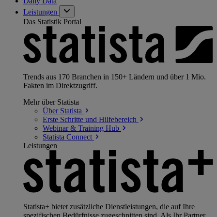
Daily Data
Leistungen
Das Statistik Portal
Trends aus 170 Branchen in 150+ Ländern und über 1 Mio.
Fakten im Direktzugriff.
Mehr über Statista
Über
Statista
Erste Schritte und
Hilfebereich
Webinar & Training
Hub
Statista
Connect
Leistungen
Statista+ bietet zusätzliche Dienstleistungen, die auf Ihre
spezifischen Bedürfnisse zugeschnitten sind. Als Ihr Partner