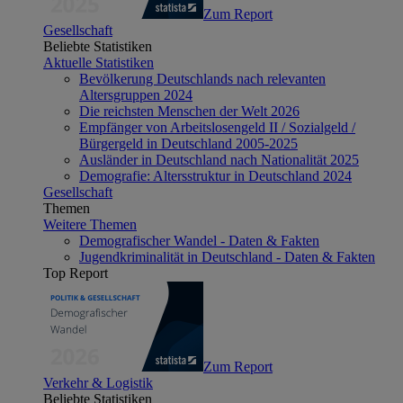
Zum Report
Gesellschaft
Beliebte Statistiken
Aktuelle Statistiken
Bevölkerung Deutschlands nach relevanten
Altersgruppen 2024
Die reichsten Menschen der Welt 2026
Empfänger von Arbeitslosengeld II / Sozialgeld /
Bürgergeld in Deutschland 2005-2025
Ausländer in Deutschland nach Nationalität 2025
Demografie: Altersstruktur in Deutschland 2024
Gesellschaft
Themen
Weitere Themen
Demografischer Wandel - Daten & Fakten
Jugendkriminalität in Deutschland - Daten & Fakten
Top Report
Zum Report
Verkehr & Logistik
Beliebte Statistiken