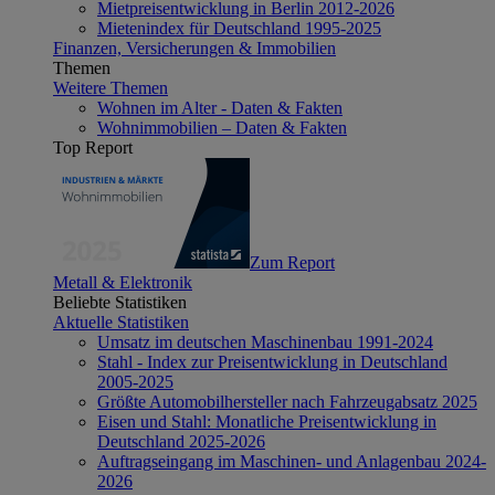
Mietpreisentwicklung in Berlin 2012-2026
Mietenindex für Deutschland 1995-2025
Finanzen, Versicherungen & Immobilien
Themen
Weitere Themen
Wohnen im Alter - Daten & Fakten
Wohnimmobilien – Daten & Fakten
Top Report
Zum Report
Metall & Elektronik
Beliebte Statistiken
Aktuelle Statistiken
Umsatz im deutschen Maschinenbau 1991-2024
Stahl - Index zur Preisentwicklung in Deutschland
2005-2025
Größte Automobilhersteller nach Fahrzeugabsatz 2025
Eisen und Stahl: Monatliche Preisentwicklung in
Deutschland 2025-2026
Auftragseingang im Maschinen- und Anlagenbau 2024-
2026