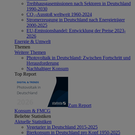
Treibhausgasemissionen nach Sektoren in Deutschland
1990-2030
CO₂-Ausstoß weltweit 1960-2024
Stromerzeugung in Deutschland nach Energieträger
2000-2025
EU-Emissionshandel: Entwicklung der Preise 2023-
2026
Energie & Umwelt
Themen
Weitere Themen
Photovoltaik in Deutschland: Zwischen Fortschritt und
Herausforderung
Nachhaltiger Konsum
Top Report
Zum Report
Konsum & FMCG
Beliebte Statistiken
Aktuelle Statistiken
Vegetarier in Deutschland 2015-2025
Bierkonsum in Deutschland pro Kopf 1950-2025