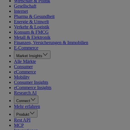
Wirtschaft & Politik
Gesellschaft
Internet
Pharma & Gesundheit
Energie & Umwelt
Verkehr & Logistik
Konsum & FMCG
Metall & Elektronik
Finanzen, Versicherungen & Immobilien
E-Commerce
Market Insights
Alle Märkte
Consumer
eCommerce
Mobility
Consumer Insights
eCommerce Insights
Research AI
Connect
Mehr erfahren
Produkt
Rest API
MCP