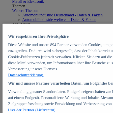
Metall & Elektronik
Themen
Weitere Themen
Automobilindustrie Deutschland - Daten & Fakten
Automobilindustrie weltweit - Daten & Fakten
Top Report
Wir respektieren Ihre Privatsphäre
Diese Website und unsere
894
Partner verwenden Cookies, um pe
Zum Report
zuzugreifen. Dadurch wird sichergestellt, dass der Inhalt korrekt
E-commerce
Cookie-Präferenzen jederzeit verwalten. Klicken Sie dazu auf die
Beliebte Statistiken
diese Mittel verwenden, um Informationen über Ihre Besuche zu s
Aktuelle Statistiken
E-Commerce - Entwicklung des Umsatzes in
Verbesserung unseres Dienstes.
Deutschland 1999-2025
Datenschutzerklärung.
Umsatz von Amazon in Deutschland und weltweit
2010-2025
Wir und unsere Partner verarbeiten Daten, um Folgendes bere
B2C-E-Commerce: Top-50 Online Shops in
Deutschland 2024
Verwendung genauer Standortdaten. Endgeräteeigenschaften zur Id
Marktanteile von Online-Zahlungsverfahren in
auf einem Endgerät. Personalisierte Werbung und Inhalte, Messu
Deutschland 2024
Zielgruppenforschung sowie Entwicklung und Verbesserung von
Umsatzstarke Warengruppen im Online-Handel in
Deutschland 2023-2025
Liste der Partner (Lieferanten)