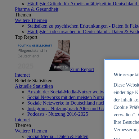
Häufigste Gründe für Arbeitsunfähigkeit in Deutschland
Pharma & Gesundheit
Themen
Weitere Themen
Statistiken zu psychischen Erkrankungen - Daten & Fakt
Häufigste Todesursachen in Deutschland - Daten & Fakt
Top Report
Zum Report
Wir respekt
Internet
Beliebte Statistiken
Diese Websi
Aktuelle Statistiken
Anzahl der Social-Media-Nutzer weltweit 2012-2025
eindeutige K
Social Networks mit den meisten Nutzern weltweit 2025
der Inhalt k
Soziale Netzwerke in Deutschland nach Generationen 2
Cookie-Präfe
Instagram - Nutzung nach Alter und Geschlecht in Deut
Podcasts - Nutzung 2016-2025
verwalten“. 
Internet
Ihre Besuche
Themen
Verbesserung
Weitere Themen
Social Media - Daten & Fakten