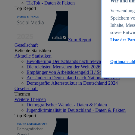
Wir und uns
TikTok - Daten & Fakten
Top Report
Verwendung g
Speichern vo
Inhalte, Mes
sowie Entwi
Zum Report
Liste der Par
Gesellschaft
Beliebte Statistiken
Aktuelle Statistiken
Bevölkerung Deutschlands nach relevanten Altersgrupp
Optionale ab
Die reichsten Menschen der Welt 2026
Empfänger von Arbeitslosengeld II / Sozialgeld / Bürge
Ausländer in Deutschland nach Nationalität 2025
Demografie: Altersstruktur in Deutschland 2024
Gesellschaft
Themen
Weitere Themen
Demografischer Wandel - Daten & Fakten
Jugendkriminalität in Deutschland - Daten & Fakten
Top Report