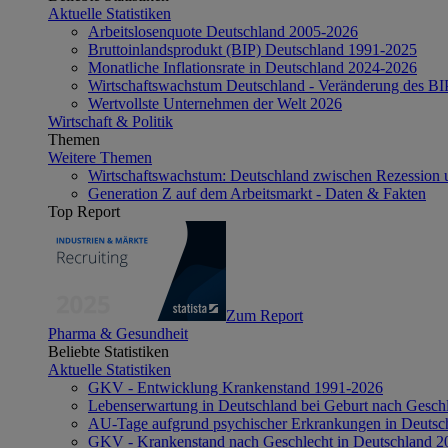
Aktuelle Statistiken
Arbeitslosenquote Deutschland 2005-2026
Bruttoinlandsprodukt (BIP) Deutschland 1991-2025
Monatliche Inflationsrate in Deutschland 2024-2026
Wirtschaftswachstum Deutschland - Veränderung des B
Wertvollste Unternehmen der Welt 2026
Wirtschaft & Politik
Themen
Weitere Themen
Wirtschaftswachstum: Deutschland zwischen Rezession 
Generation Z auf dem Arbeitsmarkt - Daten & Fakten
Top Report
Zum Report
Pharma & Gesundheit
Beliebte Statistiken
Aktuelle Statistiken
GKV - Entwicklung Krankenstand 1991-2026
Lebenserwartung in Deutschland bei Geburt nach Gesch
AU-Tage aufgrund psychischer Erkrankungen in Deutsc
GKV - Krankenstand nach Geschlecht in Deutschland 