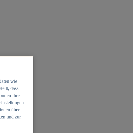
Daten wie
ellt, dass
können Ihre
einstellungen
ionen über
ken und zur