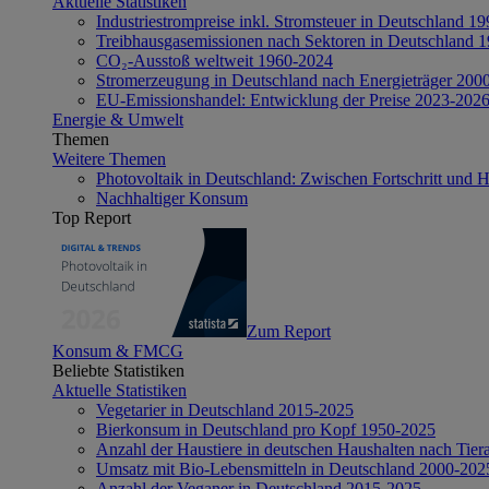
Aktuelle Statistiken
Industriestrompreise inkl. Stromsteuer in Deutschland 1
Treibhausgasemissionen nach Sektoren in Deutschland 
CO₂-Ausstoß weltweit 1960-2024
Stromerzeugung in Deutschland nach Energieträger 200
EU-Emissionshandel: Entwicklung der Preise 2023-202
Energie & Umwelt
Themen
Weitere Themen
Photovoltaik in Deutschland: Zwischen Fortschritt und 
Nachhaltiger Konsum
Top Report
Zum Report
Konsum & FMCG
Beliebte Statistiken
Aktuelle Statistiken
Vegetarier in Deutschland 2015-2025
Bierkonsum in Deutschland pro Kopf 1950-2025
Anzahl der Haustiere in deutschen Haushalten nach Tier
Umsatz mit Bio-Lebensmitteln in Deutschland 2000-202
Anzahl der Veganer in Deutschland 2015-2025