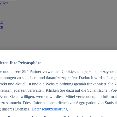
 2024
en
en
ieren Ihre Privatsphäre
te und unsere
894
Partner verwenden Cookies, um personenbezogene 
ennungen zu speichern und darauf zuzugreifen. Dadurch wird sichergest
orrekt und aktuell ist und die Website ordnungsgemäß funktioniert. Sie 
025
renzen jederzeit verwalten. Klicken Sie dazu auf die Schaltfläche „Vor
schland 2025
Wenn Sie einwilligen, werden wir diese Mittel verwenden, um Informat
 zu sammeln. Diese Informationen dienen zur Aggregation von Statisti
 unseres Dienstes.
Datenschutzerklärung.