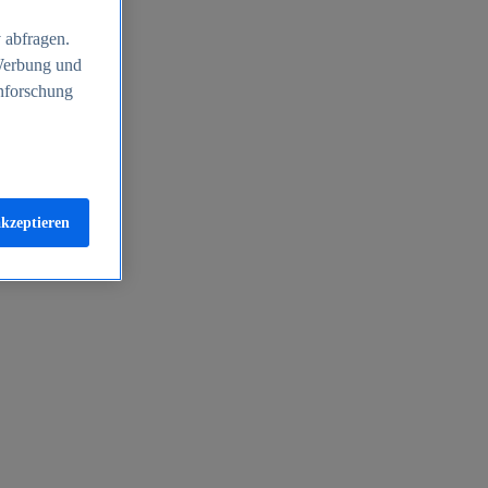
 abfragen.
 Werbung und
nforschung
akzeptieren