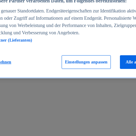
ere Partner verarbeiten Daten, um Folgendes bereitzustellen:
enauer Standortdaten. Endgeräteeigenschaften zur Identifikation aktiv
n oder Zugriff auf Informationen auf einem Endgerät. Personalisierte
sung von Werbeleistung und der Performance von Inhalten, Zielgruppe
cklung und Verbesserung von Angeboten.
tner (Lieferanten)
en 2024
lehnen
Einstellungen anpassen
Alle 
rgeld in Deutschland 2005-2025