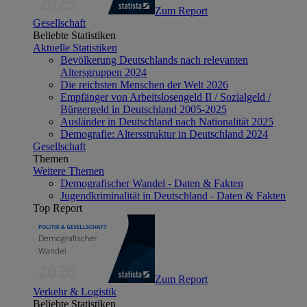
Zum Report
Gesellschaft
Beliebte Statistiken
Aktuelle Statistiken
Bevölkerung Deutschlands nach relevanten
Altersgruppen 2024
Die reichsten Menschen der Welt 2026
Empfänger von Arbeitslosengeld II / Sozialgeld /
Bürgergeld in Deutschland 2005-2025
Ausländer in Deutschland nach Nationalität 2025
Demografie: Altersstruktur in Deutschland 2024
Gesellschaft
Themen
Weitere Themen
Demografischer Wandel - Daten & Fakten
Jugendkriminalität in Deutschland - Daten & Fakten
Top Report
Zum Report
Verkehr & Logistik
Beliebte Statistiken