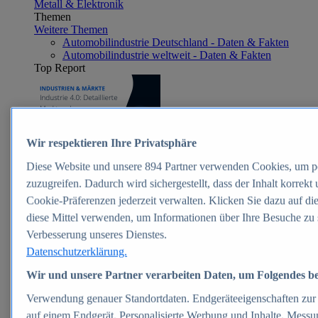
Metall & Elektronik
Themen
Weitere Themen
Automobilindustrie Deutschland - Daten & Fakten
Automobilindustrie weltweit - Daten & Fakten
Top Report
Zum Report
Wir respektieren Ihre Privatsphäre
E-commerce
Diese Website und unsere
894
Partner verwenden Cookies, um p
Beliebte Statistiken
Aktuelle Statistiken
zuzugreifen. Dadurch wird sichergestellt, dass der Inhalt korrekt
E-Commerce - Entwicklung des Umsatzes in
Cookie-Präferenzen jederzeit verwalten. Klicken Sie dazu auf di
Deutschland 1999-2025
diese Mittel verwenden, um Informationen über Ihre Besuche zu 
Umsatz von Amazon in Deutschland und weltweit
2010-2025
Verbesserung unseres Dienstes.
B2C-E-Commerce: Top-50 Online Shops in
Datenschutzerklärung.
Deutschland 2024
Marktanteile von Online-Zahlungsverfahren in
Wir und unsere Partner verarbeiten Daten, um Folgendes ber
Deutschland 2024
Umsatzstarke Warengruppen im Online-Handel in
Verwendung genauer Standortdaten. Endgeräteeigenschaften zur Id
Deutschland 2023-2025
auf einem Endgerät. Personalisierte Werbung und Inhalte, Mess