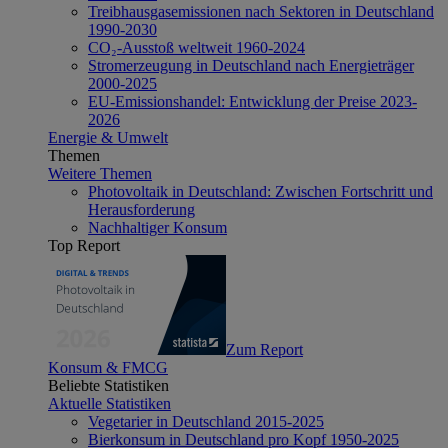
Treibhausgasemissionen nach Sektoren in Deutschland
1990-2030
CO₂-Ausstoß weltweit 1960-2024
Stromerzeugung in Deutschland nach Energieträger
2000-2025
EU-Emissionshandel: Entwicklung der Preise 2023-
2026
Energie & Umwelt
Themen
Weitere Themen
Photovoltaik in Deutschland: Zwischen Fortschritt und
Herausforderung
Nachhaltiger Konsum
Top Report
Zum Report
Konsum & FMCG
Beliebte Statistiken
Aktuelle Statistiken
Vegetarier in Deutschland 2015-2025
Bierkonsum in Deutschland pro Kopf 1950-2025