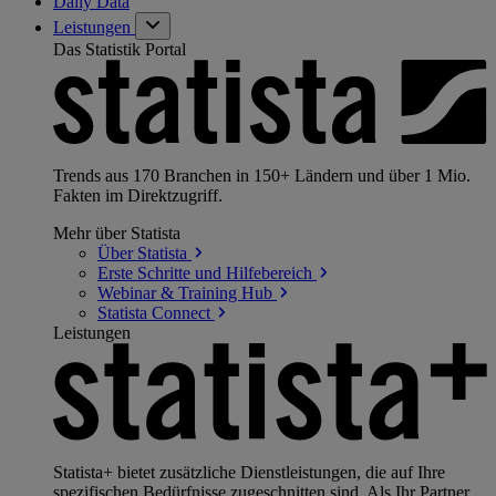
Daily Data
Leistungen
Das Statistik Portal
Trends aus 170 Branchen in 150+ Ländern und über 1 Mio.
Fakten im Direktzugriff.
Mehr über Statista
Über
Statista
Erste Schritte und
Hilfebereich
Webinar & Training
Hub
Statista
Connect
Leistungen
Statista+ bietet zusätzliche Dienstleistungen, die auf Ihre
spezifischen Bedürfnisse zugeschnitten sind. Als Ihr Partner