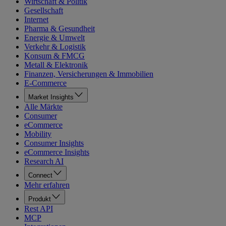
Wirtschaft & Politik
Gesellschaft
Internet
Pharma & Gesundheit
Energie & Umwelt
Verkehr & Logistik
Konsum & FMCG
Metall & Elektronik
Finanzen, Versicherungen & Immobilien
E-Commerce
Market Insights
Alle Märkte
Consumer
eCommerce
Mobility
Consumer Insights
eCommerce Insights
Research AI
Connect
Mehr erfahren
Produkt
Rest API
MCP