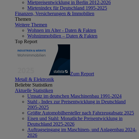
Mietpreisentwicklung in Berlin 2012-2026
Mietenindex für Deutschland 1995-2025
Finanzen, Versicherungen & Immobilien
Themen
Weitere Themen
Wohnen im Alter - Daten & Fakten
Wohnimmobilien – Daten & Fakten
Top Report
Zum Report
Metall & Elektronik
Beliebte Statistiken
Aktuelle Statistiken
Umsatz im deutschen Maschinenbau 1991-2024
Stahl - Index zur Preisentwicklung in Deutschland
2005-2025
Größte Automobilhersteller nach Fahrzeugabsatz 2025
Eisen und Stahl: Monatliche Preisentwicklung in
Deutschland 2025-2026
Auftragseingang im Maschinen- und Anlagenbau 2024-
2026