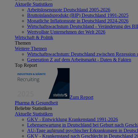
Aktuelle Statistiken
Arbeitslosenquote Deutschland 2005-2026
Bruttoinlandsprodukt (BIP) Deutschland 1991-2025
Monatliche Inflationsrate in Deutschland 2024-2026
Wirtschaftswachstum Deutschland - Veränderung des B
Wertvollste Unternehmen der Welt 2026
Wirtschaft & Politik
Themen
Weitere Themen
Wirtschaftswachstum: Deutschland zwischen Rezession 
Generation Z auf dem Arbeitsmarkt - Daten & Fakten
Top Report
Zum Report
Pharma & Gesundheit
Beliebte Statistiken
Aktuelle Statistiken
GKV - Entwicklung Krankenstand 1991-2026
Lebenserwartung in Deutschland bei Geburt nach Gesch
AU-Tage aufgrund psychischer Erkrankungen in Deutsc
GKV - Krankenstand nach Geschlecht in Deutschland 