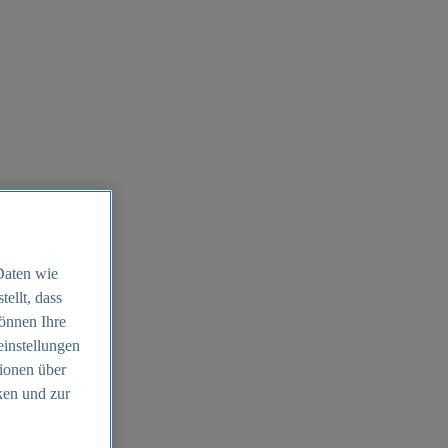
Daten wie
ellt, dass
können Ihre
einstellungen
ionen über
ken und zur