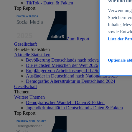
Wir und uns
TikTok - Daten & Fakten
Top Report
Verwendung g
Speichern vo
Inhalte, Mes
sowie Entwi
Zum Report
Liste der Par
Gesellschaft
Beliebte Statistiken
Aktuelle Statistiken
Bevölkerung Deutschlands nach relevanten Altersgrupp
Optionale ab
Die reichsten Menschen der Welt 2026
Empfänger von Arbeitslosengeld II / Sozialgeld / Bürge
Ausländer in Deutschland nach Nationalität 2025
Demografie: Altersstruktur in Deutschland 2024
Gesellschaft
Themen
Weitere Themen
Demografischer Wandel - Daten & Fakten
Jugendkriminalität in Deutschland - Daten & Fakten
Top Report