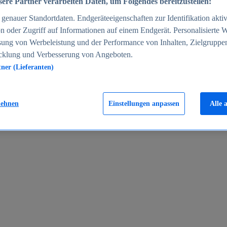
ere Partner verarbeiten Daten, um Folgendes bereitzustellen:
enauer Standortdaten. Endgeräteeigenschaften zur Identifikation aktiv
n oder Zugriff auf Informationen auf einem Endgerät. Personalisierte
sung von Werbeleistung und der Performance von Inhalten, Zielgruppe
cklung und Verbesserung von Angeboten.
tner (Lieferanten)
en 2024
lehnen
Einstellungen anpassen
Alle 
rgeld in Deutschland 2005-2025