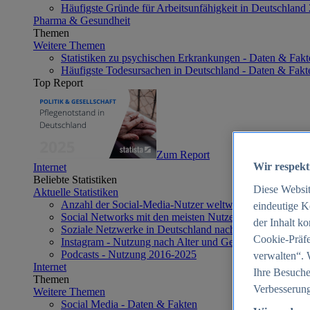
Häufigste Gründe für Arbeitsunfähigkeit in Deutschland
Pharma & Gesundheit
Themen
Weitere Themen
Statistiken zu psychischen Erkrankungen - Daten & Fakt
Häufigste Todesursachen in Deutschland - Daten & Fakt
Top Report
Zum Report
Wir respekt
Internet
Beliebte Statistiken
Diese Websi
Aktuelle Statistiken
Anzahl der Social-Media-Nutzer weltweit 2012-2025
eindeutige K
Social Networks mit den meisten Nutzern weltweit 2025
der Inhalt k
Soziale Netzwerke in Deutschland nach Generationen 2
Cookie-Präfe
Instagram - Nutzung nach Alter und Geschlecht in Deut
Podcasts - Nutzung 2016-2025
verwalten“. 
Internet
Ihre Besuche
Themen
Verbesserung
Weitere Themen
Social Media - Daten & Fakten