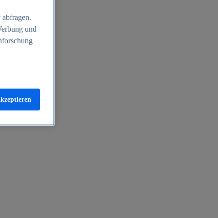
 abfragen.
 Werbung und
nforschung
akzeptieren