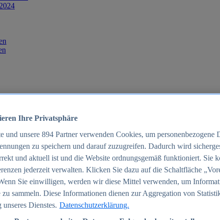
 2024
en
en
ieren Ihre Privatsphäre
te und unsere
894
Partner verwenden Cookies, um personenbezogene 
ennungen zu speichern und darauf zuzugreifen. Dadurch wird sichergest
orrekt und aktuell ist und die Website ordnungsgemäß funktioniert. Sie 
025
renzen jederzeit verwalten. Klicken Sie dazu auf die Schaltfläche „Vor
schland 2025
Wenn Sie einwilligen, werden wir diese Mittel verwenden, um Informat
 zu sammeln. Diese Informationen dienen zur Aggregation von Statisti
 unseres Dienstes.
Datenschutzerklärung.