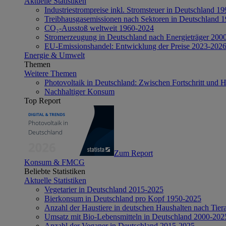
Aktuelle Statistiken
Industriestrompreise inkl. Stromsteuer in Deutschland 1
Treibhausgasemissionen nach Sektoren in Deutschland 
CO₂-Ausstoß weltweit 1960-2024
Stromerzeugung in Deutschland nach Energieträger 200
EU-Emissionshandel: Entwicklung der Preise 2023-202
Energie & Umwelt
Themen
Weitere Themen
Photovoltaik in Deutschland: Zwischen Fortschritt und 
Nachhaltiger Konsum
Top Report
Zum Report
Konsum & FMCG
Beliebte Statistiken
Aktuelle Statistiken
Vegetarier in Deutschland 2015-2025
Bierkonsum in Deutschland pro Kopf 1950-2025
Anzahl der Haustiere in deutschen Haushalten nach Tier
Umsatz mit Bio-Lebensmitteln in Deutschland 2000-202
Anzahl der Veganer in Deutschland 2015-2025