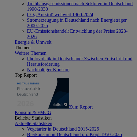
Treibhausgasemissionen nach Sektoren in Deutschland
1990-2030
CO₂-Ausstoß weltweit 1960-2024
Stromerzeugung in Deutschland nach Energieträger
2000-2025
EU-Emissionshandel: Entwicklung der Preise 2023-
2026
Energie & Umwelt
Themen
Weitere Themen
Photovoltaik in Deutschland: Zwischen Fortschritt und
Herausforderung
Nachhaltiger Konsum
Top Report
Zum Report
Konsum & FMCG
Beliebte Statistiken
Aktuelle Statistiken
Vegetarier in Deutschland 2015-2025
Bierkonsum in Deutschland pro Kopf 1950-2025