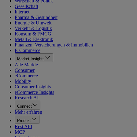
Wirtschaft & Politik
Gesellschaft
Internet
Pharma & Gesundheit
Energie & Umwelt
Verkehr & Logistik
Konsum & FMCG
Metall & Elektronik
Finanzen, Versicherungen & Immobilien
E-Commerce
Market Insights
Alle Märkte
Consumer
eCommerce
Mobility
Consumer Insights
eCommerce Insights
Research AI
Connect
Mehr erfahren
Produkt
Rest API
MCP