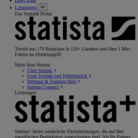
Daily Data
Leistungen
Das Statistik Portal
Trends aus 170 Branchen in 150+ Ländern und über 1 Mio.
Fakten im Direktzugriff.
Mehr über Statista
Über
Statista
Erste Schritte und
Hilfebereich
Webinar & Training
Hub
Statista
Connect
Leistungen
Statista+ bietet zusätzliche Dienstleistungen, die auf Ihre
spezifischen Bedürfnisse zugeschnitten sind. Als Ihr Partner