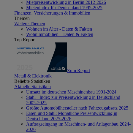
Mietpreisentwicklung in Berlin 2012-2026
Mietenindex für Deutschland 1995-2025
Finanzen, Versicherungen & Immobilien
Themen
Weitere Themen
Wohnen im Alter - Daten & Fakten
Wohnimmobilien – Daten & Fakten
Top Report
Zum Report
Metall & Elektronik
Beliebte Statistiken
Aktuelle Statistiken
Umsatz im deutschen Maschinenbau 1991-2024
Stahl - Index zur Preisentwicklung in Deutschland
2005-2025
Größte Automobilhersteller nach Fahrzeugabsatz 2025
Eisen und Stahl: Monatliche Preisentwicklung in
Deutschland 2025-2026
Auftragseingang im Maschinen- und Anlagenbau 2024-
2026