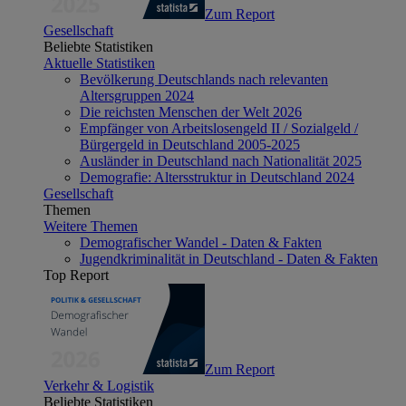
Zum Report
Gesellschaft
Beliebte Statistiken
Aktuelle Statistiken
Bevölkerung Deutschlands nach relevanten
Altersgruppen 2024
Die reichsten Menschen der Welt 2026
Empfänger von Arbeitslosengeld II / Sozialgeld /
Bürgergeld in Deutschland 2005-2025
Ausländer in Deutschland nach Nationalität 2025
Demografie: Altersstruktur in Deutschland 2024
Gesellschaft
Themen
Weitere Themen
Demografischer Wandel - Daten & Fakten
Jugendkriminalität in Deutschland - Daten & Fakten
Top Report
Zum Report
Verkehr & Logistik
Beliebte Statistiken