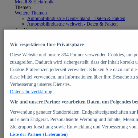
Metall & Elektronik
Themen
Weitere Themen
Automobilindustrie Deutschland - Daten & Fakten
Automobilindustrie weltweit - Daten & Fakten
Top Report
Wir respektieren Ihre Privatsphäre
Diese Website und unsere
894
Partner verwenden Cookies, um pe
Zum Report
zuzugreifen. Dadurch wird sichergestellt, dass der Inhalt korrekt
E-commerce
Cookie-Präferenzen jederzeit verwalten. Klicken Sie dazu auf die
Beliebte Statistiken
diese Mittel verwenden, um Informationen über Ihre Besuche zu s
Aktuelle Statistiken
E-Commerce - Entwicklung des Umsatzes in
Verbesserung unseres Dienstes.
Deutschland 1999-2025
Datenschutzerklärung.
Umsatz von Amazon in Deutschland und weltweit
2010-2025
Wir und unsere Partner verarbeiten Daten, um Folgendes bere
B2C-E-Commerce: Top-50 Online Shops in
Deutschland 2024
Verwendung genauer Standortdaten. Endgeräteeigenschaften zur Id
Marktanteile von Online-Zahlungsverfahren in
auf einem Endgerät. Personalisierte Werbung und Inhalte, Messu
Deutschland 2024
Zielgruppenforschung sowie Entwicklung und Verbesserung von
Umsatzstarke Warengruppen im Online-Handel in
Deutschland 2023-2025
Liste der Partner (Lieferanten)