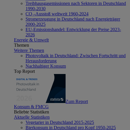
Treibhausgasemissionen nach Sektoren in Deutschland
1990-2030
CO₂-Ausstoß weltweit 1960-2024
Stromerzeugung in Deutschland nach Energieträger
2000-2025
EU-Emissionshandel: Entwicklung der Preise 2023-
2026
Energie & Umwelt
Themen
Weitere Themen
Photovoltaik in Deutschland: Zwischen Fortschritt und
Herausforderung
Nachhaltiger Konsum
Top Report
Zum Report
Konsum & FMCG
Beliebte Statistiken
Aktuelle Statistiken
Vegetarier in Deutschland 2015-2025
Bierkonsum in Deutschland pro Kopf 1950-2025