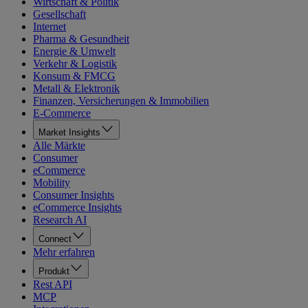
Wirtschaft & Politik
Gesellschaft
Internet
Pharma & Gesundheit
Energie & Umwelt
Verkehr & Logistik
Konsum & FMCG
Metall & Elektronik
Finanzen, Versicherungen & Immobilien
E-Commerce
Market Insights
Alle Märkte
Consumer
eCommerce
Mobility
Consumer Insights
eCommerce Insights
Research AI
Connect
Mehr erfahren
Produkt
Rest API
MCP