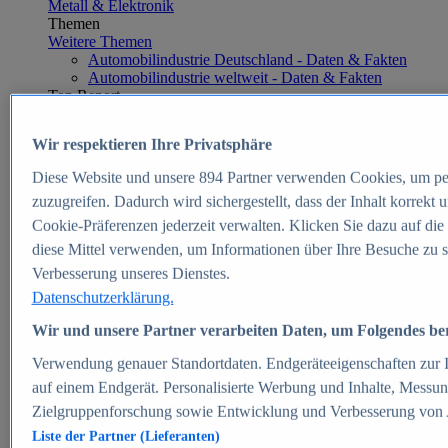
Metall & Elektronik
Themen
Weitere Themen
Automobilindustrie Deutschland - Daten & Fakten
Automobilindustrie weltweit - Daten & Fakten
Top Report
Wir respektieren Ihre Privatsphäre
Diese Website und unsere
894
Partner verwenden Cookies, um pe
Zum Report
zuzugreifen. Dadurch wird sichergestellt, dass der Inhalt korrekt
E-commerce
Cookie-Präferenzen jederzeit verwalten. Klicken Sie dazu auf die
Beliebte Statistiken
diese Mittel verwenden, um Informationen über Ihre Besuche zu s
Aktuelle Statistiken
E-Commerce - Entwicklung des Umsatzes in
Verbesserung unseres Dienstes.
Deutschland 1999-2025
Datenschutzerklärung.
Umsatz von Amazon in Deutschland und weltweit
2010-2025
Wir und unsere Partner verarbeiten Daten, um Folgendes bere
B2C-E-Commerce: Top-50 Online Shops in
Deutschland 2024
Verwendung genauer Standortdaten. Endgeräteeigenschaften zur Id
Marktanteile von Online-Zahlungsverfahren in
auf einem Endgerät. Personalisierte Werbung und Inhalte, Messu
Deutschland 2024
Zielgruppenforschung sowie Entwicklung und Verbesserung von
Umsatzstarke Warengruppen im Online-Handel in
Deutschland 2023-2025
Liste der Partner (Lieferanten)