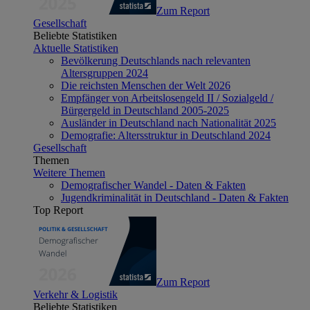
Zum Report
Gesellschaft
Beliebte Statistiken
Aktuelle Statistiken
Bevölkerung Deutschlands nach relevanten
Altersgruppen 2024
Die reichsten Menschen der Welt 2026
Empfänger von Arbeitslosengeld II / Sozialgeld /
Bürgergeld in Deutschland 2005-2025
Ausländer in Deutschland nach Nationalität 2025
Demografie: Altersstruktur in Deutschland 2024
Gesellschaft
Themen
Weitere Themen
Demografischer Wandel - Daten & Fakten
Jugendkriminalität in Deutschland - Daten & Fakten
Top Report
Zum Report
Verkehr & Logistik
Beliebte Statistiken