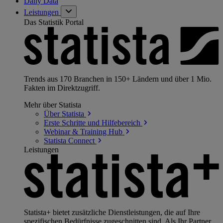
Daily Data
Leistungen
Das Statistik Portal
Trends aus 170 Branchen in 150+ Ländern und über 1 Mio.
Fakten im Direktzugriff.
Mehr über Statista
Über
Statista
Erste Schritte und
Hilfebereich
Webinar & Training
Hub
Statista
Connect
Leistungen
Statista+ bietet zusätzliche Dienstleistungen, die auf Ihre
spezifischen Bedürfnisse zugeschnitten sind. Als Ihr Partner