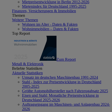
Mietpreisentwicklung in Berlin 2012-2026
Mietenindex für Deutschland 1995-2025
Finanzen, Versicherungen & Immobilien
Themen
Weitere Themen
Wohnen im Alter - Daten & Fakten
Wohnimmobilien – Daten & Fakten
Top Report
Zum Report
Metall & Elektronik
Beliebte Statistiken
Aktuelle Statistiken
Umsatz im deutschen Maschinenbau 1991-2024
Stahl - Index zur Preisentwicklung in Deutschland
2005-2025
Größte Automobilhersteller nach Fahrzeugabsatz 2025
Eisen und Stahl: Monatliche Preisentwicklung in
Deutschland 2025-2026
Auftragseingang im Maschinen- und Anlagenbau 2024-
2026