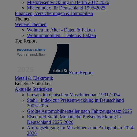
Mietpreisentwicklung in Berlin 2012-2026
Mietenindex für Deutschland 1995-2025
Finanzen, Versicherungen & Immobilien
Themen
Weitere Themen
Wohnen im Alter - Daten & Fakten
Wohnimmobilien – Daten & Fakten
Top Report
Zum Report
Metall & Elektronik
Beliebte Statistiken
Aktuelle Statistiken
Umsatz im deutschen Maschinenbau 1991-2024
Stahl - Index zur Preisentwicklung in Deutschland
2005-2025
Größte Automobilhersteller nach Fahrzeugabsatz 2025
Eisen und Stahl: Monatliche Preisentwicklung in
Deutschland 2025-2026
Auftragseingang im Maschinen- und Anlagenbau 2024-
2026