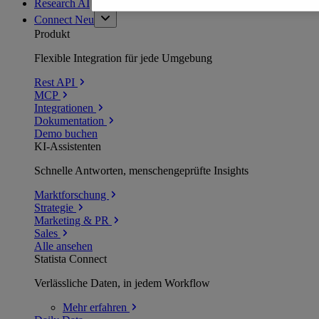
Research AI
Connect
Neu
Produkt
Flexible Integration für jede Umgebung
Rest API
MCP
Integrationen
Dokumentation
Demo buchen
KI-Assistenten
Schnelle Antworten, menschengeprüfte Insights
Marktforschung
Strategie
Marketing & PR
Sales
Alle ansehen
Statista Connect
Verlässliche Daten, in jedem Workflow
Mehr
erfahren