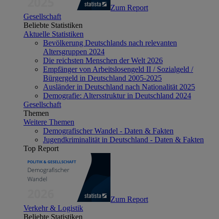
Zum Report
Gesellschaft
Beliebte Statistiken
Aktuelle Statistiken
Bevölkerung Deutschlands nach relevanten
Altersgruppen 2024
Die reichsten Menschen der Welt 2026
Empfänger von Arbeitslosengeld II / Sozialgeld /
Bürgergeld in Deutschland 2005-2025
Ausländer in Deutschland nach Nationalität 2025
Demografie: Altersstruktur in Deutschland 2024
Gesellschaft
Themen
Weitere Themen
Demografischer Wandel - Daten & Fakten
Jugendkriminalität in Deutschland - Daten & Fakten
Top Report
Zum Report
Verkehr & Logistik
Beliebte Statistiken