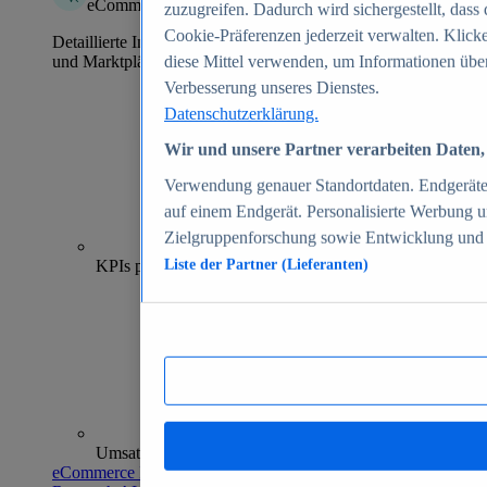
eCommerce Insights
zuzugreifen. Dadurch wird sichergestellt, dass 
Cookie-Präferenzen jederzeit verwalten. Klick
Detaillierte Informationen zu mehr als 39.000 Online-Shops
und Marktplätzen
diese Mittel verwenden, um Informationen über
Verbesserung unseres Dienstes.
Datenschutzerklärung.
Wir und unsere Partner verarbeiten Daten, 
Verwendung genauer Standortdaten. Endgeräteei
auf einem Endgerät. Personalisierte Werbung 
Zielgruppenforschung sowie Entwicklung und
70+
KPIs pro Shop
Liste der Partner (Lieferanten)
Umsatzanalysen und -prognosen
eCommerce Insights entdecken