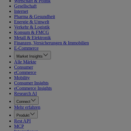
Wirtschaft & Politik
Gesellschaft
Internet
Pharma & Gesundheit
Energie & Umwelt
Verkehr & Logistik
Konsum & FMCG
Metall & Elektronik
Finanzen, Versicherungen & Immobilien
E-Commerce
Market Insights
Alle Märkte
Consumer
eCommerce
Mobility
Consumer Insights
eCommerce Insights
Research AI
Connect
Mehr erfahren
Produkt
Rest API
MCP