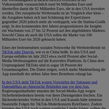
Volksrepublik voraussichtlich rund 94 Milliarden Euro und
übertreffen damit die 92 Milliarden Euro, die in den USA investiert
werden. Der europäische Werbemarkt ist im Vergleich eher klein –
die Ausgaben haben sich laut Schätzung der Expert:innen
gegenüber 2020 jedoch mehr als verdoppelt, wie die Statista-Grafik
zeigt. In den kommenden drei Jahren prognostizieren die Insights
ein Wachstum von 27 bis 32 Prozent auf den abgebildeten Märkten.
Sowohl China als auch die USA sollen die Marke von 100
Milliarden Euro bis 2026 geknackt haben.
Eines der bedeutendsten sozialen Netzwerke für Werbetreibende ist
TikTok oder Douyin
, wie es in China heißt. In den USA und
Europa entfallen im Jahr 2023 etwa zwölf Prozent aller Social-
Media-Werbeausgaben auf die Kurzvideo-Plattform. In China dem
Ursprungsland TikToks sind es sogar 18 Prozent der
Gesamtausgaben. Die Daten zeigen, welch starke Marktstellung die
App innerhalb der sieben Jahre ihres Bestehens erlangt hat.
In den USA steht TikTok wegen Vorwürfen der Spionage und
Datenabfluss an chinesische Behörden nun vor dem Aus.
Regierungsmitarbeiter mussten die Social-Media-App wegen
Sicherheitsbedenken bereits von ihren Dienstgeräten löschen. Ein
flächendeckendes Verbot in den USA und Kanada hätte immense
finanzielle Folgen für TikTok-Mutterkonzern ByteDance. Zudem
könnten den USA noch weitere westliche Länder folgen, sollten die