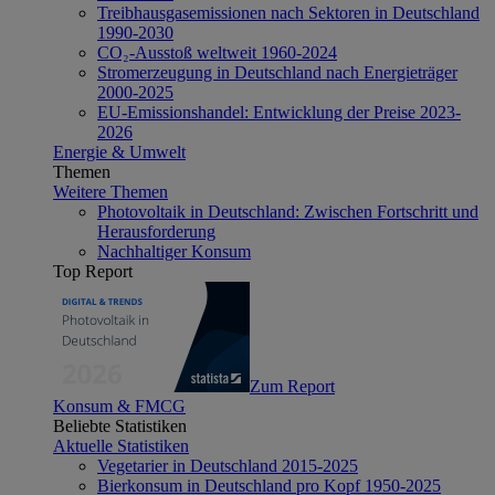
Treibhausgasemissionen nach Sektoren in Deutschland
1990-2030
CO₂-Ausstoß weltweit 1960-2024
Stromerzeugung in Deutschland nach Energieträger
2000-2025
EU-Emissionshandel: Entwicklung der Preise 2023-
2026
Energie & Umwelt
Themen
Weitere Themen
Photovoltaik in Deutschland: Zwischen Fortschritt und
Herausforderung
Nachhaltiger Konsum
Top Report
Zum Report
Konsum & FMCG
Beliebte Statistiken
Aktuelle Statistiken
Vegetarier in Deutschland 2015-2025
Bierkonsum in Deutschland pro Kopf 1950-2025