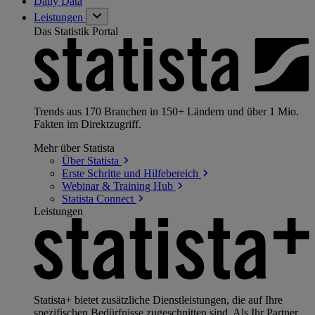
Daily Data
Leistungen
Das Statistik Portal
Trends aus 170 Branchen in 150+ Ländern und über 1 Mio.
Fakten im Direktzugriff.
Mehr über Statista
Über
Statista
Erste Schritte und
Hilfebereich
Webinar & Training
Hub
Statista
Connect
Leistungen
Statista+ bietet zusätzliche Dienstleistungen, die auf Ihre
spezifischen Bedürfnisse zugeschnitten sind. Als Ihr Partner