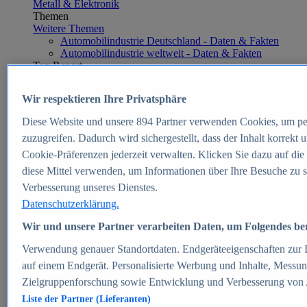
Metall & Elektronik
Themen
Weitere Themen
Automobilindustrie Deutschland - Daten & Fakten
Automobilindustrie weltweit - Daten & Fakten
Top Report
Wir respektieren Ihre Privatsphäre
Diese Website und unsere
894
Partner verwenden Cookies, um pe
Zum Report
zuzugreifen. Dadurch wird sichergestellt, dass der Inhalt korrekt
E-commerce
Cookie-Präferenzen jederzeit verwalten. Klicken Sie dazu auf die
Beliebte Statistiken
diese Mittel verwenden, um Informationen über Ihre Besuche zu s
Aktuelle Statistiken
E-Commerce - Entwicklung des Umsatzes in
Verbesserung unseres Dienstes.
Deutschland 1999-2025
Datenschutzerklärung.
Umsatz von Amazon in Deutschland und weltweit
2010-2025
Wir und unsere Partner verarbeiten Daten, um Folgendes bere
B2C-E-Commerce: Top-50 Online Shops in
Deutschland 2024
Verwendung genauer Standortdaten. Endgeräteeigenschaften zur Id
Marktanteile von Online-Zahlungsverfahren in
auf einem Endgerät. Personalisierte Werbung und Inhalte, Messu
Deutschland 2024
Zielgruppenforschung sowie Entwicklung und Verbesserung von
Umsatzstarke Warengruppen im Online-Handel in
Deutschland 2023-2025
Liste der Partner (Lieferanten)