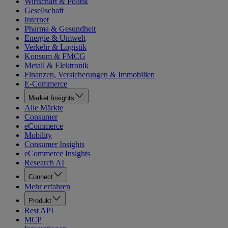
Wirtschaft & Politik
Gesellschaft
Internet
Pharma & Gesundheit
Energie & Umwelt
Verkehr & Logistik
Konsum & FMCG
Metall & Elektronik
Finanzen, Versicherungen & Immobilien
E-Commerce
Market Insights
Alle Märkte
Consumer
eCommerce
Mobility
Consumer Insights
eCommerce Insights
Research AI
Connect
Mehr erfahren
Produkt
Rest API
MCP