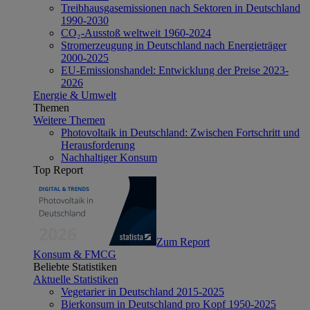
Treibhausgasemissionen nach Sektoren in Deutschland
1990-2030
CO₂-Ausstoß weltweit 1960-2024
Stromerzeugung in Deutschland nach Energieträger
2000-2025
EU-Emissionshandel: Entwicklung der Preise 2023-
2026
Energie & Umwelt
Themen
Weitere Themen
Photovoltaik in Deutschland: Zwischen Fortschritt und
Herausforderung
Nachhaltiger Konsum
Top Report
Zum Report
Konsum & FMCG
Beliebte Statistiken
Aktuelle Statistiken
Vegetarier in Deutschland 2015-2025
Bierkonsum in Deutschland pro Kopf 1950-2025