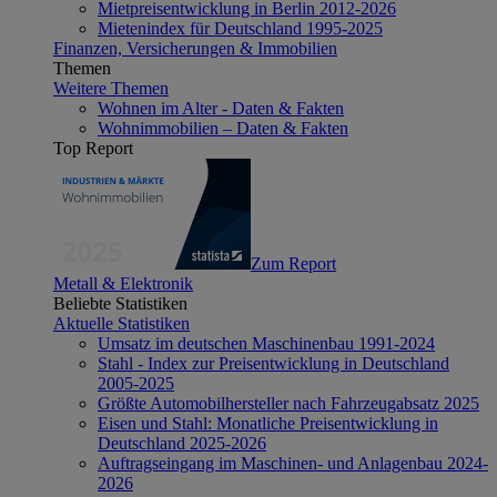
Mietpreisentwicklung in Berlin 2012-2026
Mietenindex für Deutschland 1995-2025
Finanzen, Versicherungen & Immobilien
Themen
Weitere Themen
Wohnen im Alter - Daten & Fakten
Wohnimmobilien – Daten & Fakten
Top Report
Zum Report
Metall & Elektronik
Beliebte Statistiken
Aktuelle Statistiken
Umsatz im deutschen Maschinenbau 1991-2024
Stahl - Index zur Preisentwicklung in Deutschland
2005-2025
Größte Automobilhersteller nach Fahrzeugabsatz 2025
Eisen und Stahl: Monatliche Preisentwicklung in
Deutschland 2025-2026
Auftragseingang im Maschinen- und Anlagenbau 2024-
2026