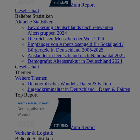
Zum Report
Gesellschaft
Beliebte Statistiken
Aktuelle Statistiken
Bevölkerung Deutschlands nach relevanten
Altersgruppen 2024
Die reichsten Menschen der Welt 2026
Empfänger von Arbeitslosengeld II / Sozialgeld /
Bürgergeld in Deutschland 2005-2025
Ausländer in Deutschland nach Nationalität 2025
Demografie: Altersstruktur in Deutschland 2024
Gesellschaft
Themen
Weitere Themen
Demografischer Wandel - Daten & Fakten
Jugendkriminalität in Deutschland - Daten & Fakten
Top Report
Zum Report
Verkehr & Logistik
Beliebte Statistiken