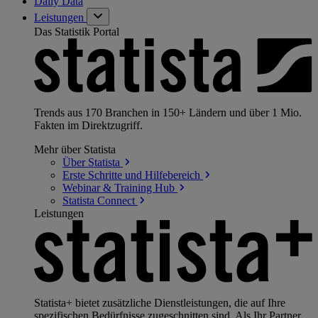
Daily Data
Leistungen
Das Statistik Portal
Trends aus 170 Branchen in 150+ Ländern und über 1 Mio.
Fakten im Direktzugriff.
Mehr über Statista
Über
Statista
Erste Schritte und
Hilfebereich
Webinar & Training
Hub
Statista
Connect
Leistungen
Statista+ bietet zusätzliche Dienstleistungen, die auf Ihre
spezifischen Bedürfnisse zugeschnitten sind. Als Ihr Partner