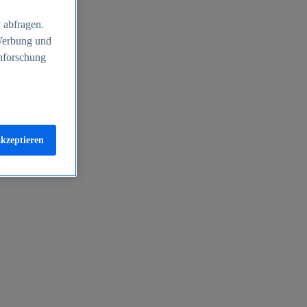
 abfragen.
 Werbung und
nforschung
akzeptieren