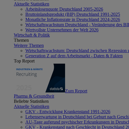
Aktuelle Statistiken
Arbeitslosenquote Deutschland 2005-2026
Bruttoinlandsprodukt (BIP) Deutschland 1991-2025
Monatliche Inflationsrate in Deutschland 2024-2026
Wirtschaftswachstum Deutschland - Veränderung des B
Wertvollste Unternehmen der Welt 2026
Wirtschaft & Politik
Themen
Weitere Themen
Wirtschaftswachstum: Deutschland zwischen Rezession 
Generation Z auf dem Arbeitsmarkt - Daten & Fakten
Top Report
Zum Report
Pharma & Gesundheit
Beliebte Statistiken
Aktuelle Statistiken
GKV - Entwicklung Krankenstand 1991-2026
Lebenserwartung in Deutschland bei Geburt nach Gesch
AU-Tage aufgrund psychischer Erkrankungen in Deutsc
GKV - Krankenstand nach Geschlecht in Deutschland 