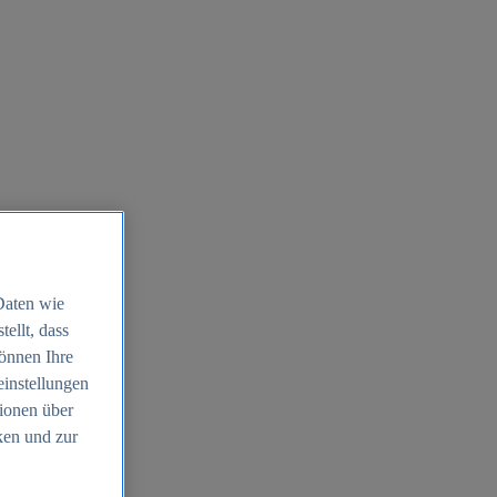
Daten wie
ellt, dass
können Ihre
einstellungen
ionen über
ken und zur