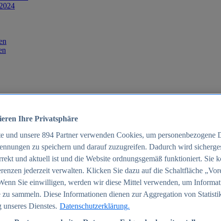
 2024
en
en
ieren Ihre Privatsphäre
te und unsere
894
Partner verwenden Cookies, um personenbezogene 
ennungen zu speichern und darauf zuzugreifen. Dadurch wird sichergest
orrekt und aktuell ist und die Website ordnungsgemäß funktioniert. Sie 
025
renzen jederzeit verwalten. Klicken Sie dazu auf die Schaltfläche „Vor
schland 2025
Wenn Sie einwilligen, werden wir diese Mittel verwenden, um Informat
 zu sammeln. Diese Informationen dienen zur Aggregation von Statisti
 unseres Dienstes.
Datenschutzerklärung.