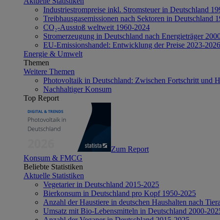
Aktuelle Statistiken
Industriestrompreise inkl. Stromsteuer in Deutschland 1
Treibhausgasemissionen nach Sektoren in Deutschland 
CO₂-Ausstoß weltweit 1960-2024
Stromerzeugung in Deutschland nach Energieträger 200
EU-Emissionshandel: Entwicklung der Preise 2023-202
Energie & Umwelt
Themen
Weitere Themen
Photovoltaik in Deutschland: Zwischen Fortschritt und 
Nachhaltiger Konsum
Top Report
Zum Report
Konsum & FMCG
Beliebte Statistiken
Aktuelle Statistiken
Vegetarier in Deutschland 2015-2025
Bierkonsum in Deutschland pro Kopf 1950-2025
Anzahl der Haustiere in deutschen Haushalten nach Tier
Umsatz mit Bio-Lebensmitteln in Deutschland 2000-202
Anzahl der Veganer in Deutschland 2015-2025