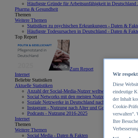
Häufigste Gründe für Arbeitsunfähigkeit in Deutschland
Pharma & Gesundheit
Themen
Weitere Themen
Statistiken zu psychischen Erkrankungen - Daten & Fakt
Häufigste Todesursachen in Deutschland - Daten & Fakt
Top Report
Zum Report
Wir respekt
Internet
Beliebte Statistiken
Diese Websi
Aktuelle Statistiken
Anzahl der Social-Media-Nutzer weltweit 2012-2025
eindeutige K
Social Networks mit den meisten Nutzern weltweit 2025
der Inhalt k
Soziale Netzwerke in Deutschland nach Generationen 2
Cookie-Präfe
Instagram - Nutzung nach Alter und Geschlecht in Deut
Podcasts - Nutzung 2016-2025
verwalten“. 
Internet
Ihre Besuche
Themen
Verbesserung
Weitere Themen
Social Media - Daten & Fakten