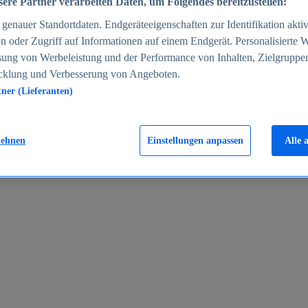
ere Partner verarbeiten Daten, um Folgendes bereitzustellen:
enauer Standortdaten. Endgeräteeigenschaften zur Identifikation aktiv
n oder Zugriff auf Informationen auf einem Endgerät. Personalisierte
sung von Werbeleistung und der Performance von Inhalten, Zielgruppe
cklung und Verbesserung von Angeboten.
tner (Lieferanten)
en 2024
lehnen
Einstellungen anpassen
Alle 
rgeld in Deutschland 2005-2025