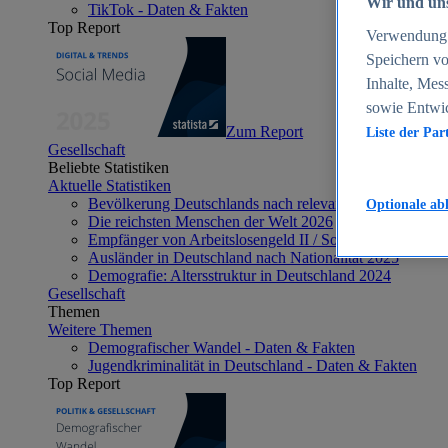
Wir und uns
TikTok - Daten & Fakten
Top Report
Verwendung g
Speichern vo
Inhalte, Mes
sowie Entwi
Zum Report
Liste der Par
Gesellschaft
Beliebte Statistiken
Aktuelle Statistiken
Bevölkerung Deutschlands nach relevanten Altersgrupp
Optionale ab
Die reichsten Menschen der Welt 2026
Empfänger von Arbeitslosengeld II / Sozialgeld / Bürge
Ausländer in Deutschland nach Nationalität 2025
Demografie: Altersstruktur in Deutschland 2024
Gesellschaft
Themen
Weitere Themen
Demografischer Wandel - Daten & Fakten
Jugendkriminalität in Deutschland - Daten & Fakten
Top Report