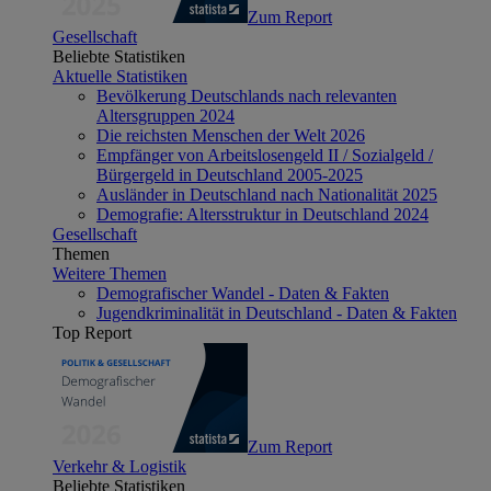
Zum Report
Gesellschaft
Beliebte Statistiken
Aktuelle Statistiken
Bevölkerung Deutschlands nach relevanten
Altersgruppen 2024
Die reichsten Menschen der Welt 2026
Empfänger von Arbeitslosengeld II / Sozialgeld /
Bürgergeld in Deutschland 2005-2025
Ausländer in Deutschland nach Nationalität 2025
Demografie: Altersstruktur in Deutschland 2024
Gesellschaft
Themen
Weitere Themen
Demografischer Wandel - Daten & Fakten
Jugendkriminalität in Deutschland - Daten & Fakten
Top Report
Zum Report
Verkehr & Logistik
Beliebte Statistiken