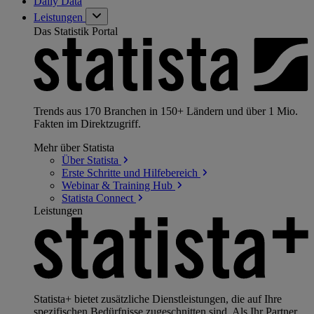
Daily Data
Leistungen
Das Statistik Portal
Trends aus 170 Branchen in 150+ Ländern und über 1 Mio.
Fakten im Direktzugriff.
Mehr über Statista
Über
Statista
Erste Schritte und
Hilfebereich
Webinar & Training
Hub
Statista
Connect
Leistungen
Statista+ bietet zusätzliche Dienstleistungen, die auf Ihre
spezifischen Bedürfnisse zugeschnitten sind. Als Ihr Partner