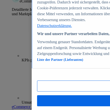
eCommerce Insights
zuzugreifen. Dadurch wird sichergestellt, dass 
Cookie-Präferenzen jederzeit verwalten. Klick
Detaillierte Informationen zu mehr als 39.000 Online-Shops
und Marktplätzen
diese Mittel verwenden, um Informationen über
Verbesserung unseres Dienstes.
Datenschutzerklärung.
Wir und unsere Partner verarbeiten Daten, 
Verwendung genauer Standortdaten. Endgeräteei
auf einem Endgerät. Personalisierte Werbung 
Zielgruppenforschung sowie Entwicklung und
70+
KPIs pro Shop
Liste der Partner (Lieferanten)
Umsatzanalysen und -prognosen
eCommerce Insights entdecken