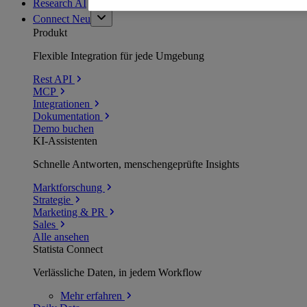
Research AI
Connect
Neu
Produkt
Flexible Integration für jede Umgebung
Rest API
MCP
Integrationen
Dokumentation
Demo buchen
KI-Assistenten
Schnelle Antworten, menschengeprüfte Insights
Marktforschung
Strategie
Marketing & PR
Sales
Alle ansehen
Statista Connect
Verlässliche Daten, in jedem Workflow
Mehr
erfahren