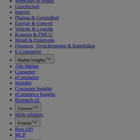
Wirtschaft & Politik
Gesellschaft
Internet
Pharma & Gesundheit
Energie & Umwelt
Verkehr & Logistik
Konsum & FMCG
Metall & Elektronik
Finanzen, Versicherungen & Immobilien
E-Commerce
Market Insights
Alle Märkte
Consumer
eCommerce
Mobility
Consumer Insights
eCommerce Insights
Research AI
Connect
Mehr erfahren
Produkt
Rest API
MCP