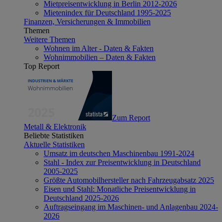
Mietpreisentwicklung in Berlin 2012-2026
Mietenindex für Deutschland 1995-2025
Finanzen, Versicherungen & Immobilien
Themen
Weitere Themen
Wohnen im Alter - Daten & Fakten
Wohnimmobilien – Daten & Fakten
Top Report
Zum Report
Metall & Elektronik
Beliebte Statistiken
Aktuelle Statistiken
Umsatz im deutschen Maschinenbau 1991-2024
Stahl - Index zur Preisentwicklung in Deutschland
2005-2025
Größte Automobilhersteller nach Fahrzeugabsatz 2025
Eisen und Stahl: Monatliche Preisentwicklung in
Deutschland 2025-2026
Auftragseingang im Maschinen- und Anlagenbau 2024-
2026