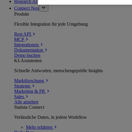
Research AI
Connect
Neu
Produkt
Flexible Integration für jede Umgebung
Rest API
MCP
Integrationen
Dokumentation
Demo buchen
KI-Assistenten
Schnelle Antworten, menschengeprüfte Insights
Marktforschung
Strategie
Marketing & PR
Sales
Alle ansehen
Statista Connect
Verlässliche Daten, in jedem Workflow
Mehr
erfahren