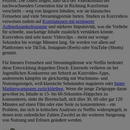
Prozent. Die Daten zeigen, dass sich der Videokonsum der
nachwachsenden Generation klar in Richtung Kurzformat
verschiebt – weg von längeren Inhalten, wie sie klassisches
Fernsehen und viele Streamingportale bieten. Studien zu Kurzvideos
verweisen zudem auf
Korrelationen mit geringerer
Aufmerksamkeitsspanne
und stärkerer Impulsivität, was die Vorliebe
für schnelle, snackartige Inhalte zusätzlich verstärken könnte.
Kurzvideos sind sehr kurze Videoclips – meist nur wenige
Sekunden bis wenige Minuten lang. Sie werden vor allem auf
Plattformen wie TikTok, Instagram (Reels) oder YouTube (Shorts)
genutzt.
Für lineares Fernsehen und Streamingdienste wie Netflix bedeutet
diese Entwicklung doppelten Druck: Einerseits verlieren sie bei
Jugendlichen Konkurrenz um Sehzeit an Kurzvideo-Apps,
andererseits kämpfen sie gleichzeitig mit Wachstums- und
Nutzungssorgen, weil klassische Sehstunden stagnieren oder
hinter
Markterwartungen zurückbleiben
. Wenn die junge Zielgruppe daran
gewöhnt ist, Inhalte in 15- bis 60-Sekunden-Häppchen zu
konsumieren, sinkt die Bereitschaft, sich über 30, 60 oder gar 120
Minuten auf einen Film oder eine Serie zu konzentrieren – ein
Problem, das sich in kritischen Analysen zu Netflix widerspiegelt, in
denen trotz ordentlicher Zahlen Zweifel an der weiteren Steigerung
von Nutzung und Erlösen geäußert werden.