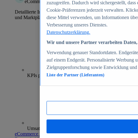
eCommerce Insights
zuzugreifen. Dadurch wird sichergestellt, dass 
Cookie-Präferenzen jederzeit verwalten. Klick
Detaillierte Informationen zu mehr als 39.000 Online-Shops
und Marktplätzen
diese Mittel verwenden, um Informationen über
Verbesserung unseres Dienstes.
Datenschutzerklärung.
Wir und unsere Partner verarbeiten Daten, 
Verwendung genauer Standortdaten. Endgeräteei
auf einem Endgerät. Personalisierte Werbung 
Zielgruppenforschung sowie Entwicklung und
70+
KPIs pro Shop
Liste der Partner (Lieferanten)
Umsatzanalysen und -prognosen
eCommerce Insights entdecken