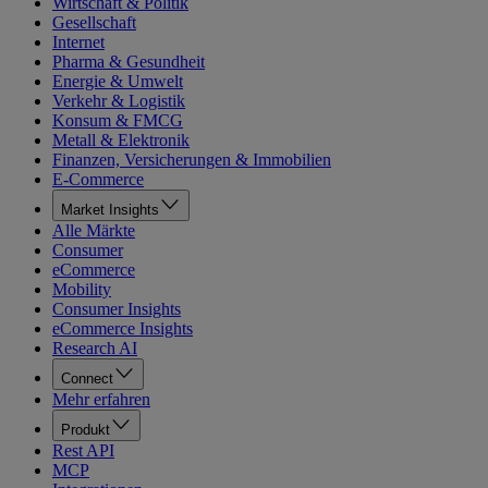
Wirtschaft & Politik
Gesellschaft
Internet
Pharma & Gesundheit
Energie & Umwelt
Verkehr & Logistik
Konsum & FMCG
Metall & Elektronik
Finanzen, Versicherungen & Immobilien
E-Commerce
Market Insights
Alle Märkte
Consumer
eCommerce
Mobility
Consumer Insights
eCommerce Insights
Research AI
Connect
Mehr erfahren
Produkt
Rest API
MCP