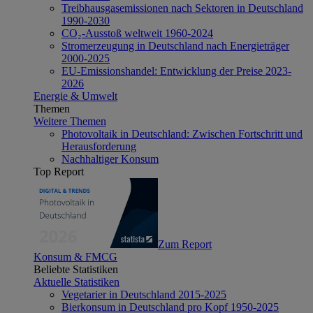
Treibhausgasemissionen nach Sektoren in Deutschland
1990-2030
CO₂-Ausstoß weltweit 1960-2024
Stromerzeugung in Deutschland nach Energieträger
2000-2025
EU-Emissionshandel: Entwicklung der Preise 2023-
2026
Energie & Umwelt
Themen
Weitere Themen
Photovoltaik in Deutschland: Zwischen Fortschritt und
Herausforderung
Nachhaltiger Konsum
Top Report
Zum Report
Konsum & FMCG
Beliebte Statistiken
Aktuelle Statistiken
Vegetarier in Deutschland 2015-2025
Bierkonsum in Deutschland pro Kopf 1950-2025