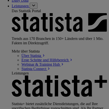
Daily Data
Leistungen
Das Statistik Portal
Trends aus 170 Branchen in 150+ Ländern und über 1 Mio.
Fakten im Direktzugriff.
Mehr über Statista
Über
Statista
Erste Schritte und
Hilfebereich
Webinar & Training
Hub
Statista
Connect
Leistungen
Statista+ bietet zusätzliche Dienstleistungen, die auf Ihre
spezifischen Bedürfnisse zugeschnitten sind. Als Ihr Partner