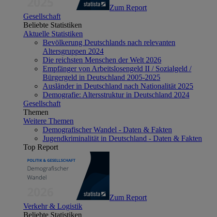
Zum Report
Gesellschaft
Beliebte Statistiken
Aktuelle Statistiken
Bevölkerung Deutschlands nach relevanten
Altersgruppen 2024
Die reichsten Menschen der Welt 2026
Empfänger von Arbeitslosengeld II / Sozialgeld /
Bürgergeld in Deutschland 2005-2025
Ausländer in Deutschland nach Nationalität 2025
Demografie: Altersstruktur in Deutschland 2024
Gesellschaft
Themen
Weitere Themen
Demografischer Wandel - Daten & Fakten
Jugendkriminalität in Deutschland - Daten & Fakten
Top Report
Zum Report
Verkehr & Logistik
Beliebte Statistiken