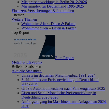
Mietpreisentwicklung in Berlin 2012-2026
Mietenindex für Deutschland 1995-2025
Finanzen, Versicherungen & Immobilien
Themen
Weitere Themen
Wohnen im Alter - Daten & Fakten
Wohnimmobilien – Daten & Fakten
Top Report
Zum Report
Metall & Elektronik
Beliebte Statistiken
Aktuelle Statistiken
Umsatz im deutschen Maschinenbau 1991-2024
Stahl - Index zur Preisentwicklung in Deutschland
2005-2025
Größte Automobilhersteller nach Fahrzeugabsatz 2025
Eisen und Stahl: Monatliche Preisentwicklung in
Deutschland 2025-2026
Auftragseingang im Maschinen- und Anlagenbau 2024-
2026