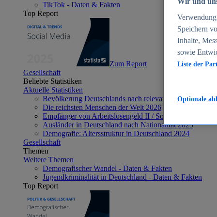
Wir und uns
TikTok - Daten & Fakten
Top Report
Verwendung g
Speichern vo
Inhalte, Mes
sowie Entwi
Zum Report
Liste der Par
Gesellschaft
Beliebte Statistiken
Aktuelle Statistiken
Bevölkerung Deutschlands nach relevanten Altersgrupp
Optionale ab
Die reichsten Menschen der Welt 2026
Empfänger von Arbeitslosengeld II / Sozialgeld / Bürge
Ausländer in Deutschland nach Nationalität 2025
Demografie: Altersstruktur in Deutschland 2024
Gesellschaft
Themen
Weitere Themen
Demografischer Wandel - Daten & Fakten
Jugendkriminalität in Deutschland - Daten & Fakten
Top Report