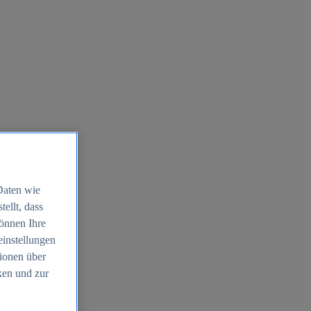
Daten wie
ellt, dass
können Ihre
einstellungen
ionen über
ken und zur