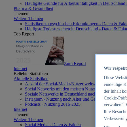
Häufigste Gründe für Arbeitsunfähigkeit in Deutschland
Pharma & Gesundheit
Themen
Weitere Themen
Statistiken zu psychischen Erkrankungen - Daten & Fakt
Häufigste Todesursachen in Deutschland - Daten & Fakt
Top Report
Zum Report
Wir respekt
Internet
Beliebte Statistiken
Diese Websi
Aktuelle Statistiken
Anzahl der Social-Media-Nutzer weltweit 2012-2025
eindeutige K
Social Networks mit den meisten Nutzern weltweit 2025
der Inhalt k
Soziale Netzwerke in Deutschland nach Generationen 2
Cookie-Präfe
Instagram - Nutzung nach Alter und Geschlecht in Deut
Podcasts - Nutzung 2016-2025
verwalten“. 
Internet
Ihre Besuche
Themen
Verbesserung
Weitere Themen
Social Media - Daten & Fakten