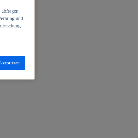
 abfragen.
 Werbung und
nforschung
akzeptieren