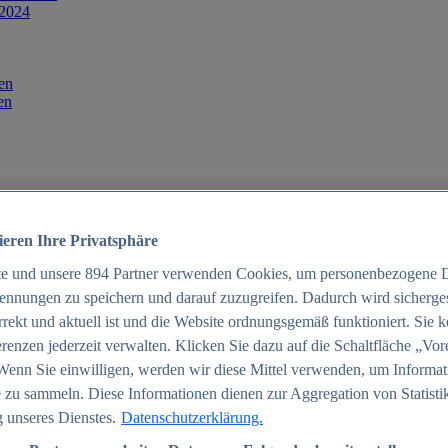
 2024
en
en
ieren Ihre Privatsphäre
te und unsere
894
Partner verwenden Cookies, um personenbezogene 
ennungen zu speichern und darauf zuzugreifen. Dadurch wird sichergest
orrekt und aktuell ist und die Website ordnungsgemäß funktioniert. Sie 
025
renzen jederzeit verwalten. Klicken Sie dazu auf die Schaltfläche „Vor
schland 2025
Wenn Sie einwilligen, werden wir diese Mittel verwenden, um Informat
 zu sammeln. Diese Informationen dienen zur Aggregation von Statisti
 unseres Dienstes.
Datenschutzerklärung.