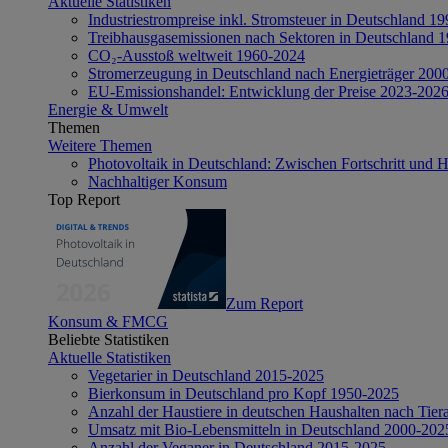
Aktuelle Statistiken
Industriestrompreise inkl. Stromsteuer in Deutschland 1
Treibhausgasemissionen nach Sektoren in Deutschland 
CO₂-Ausstoß weltweit 1960-2024
Stromerzeugung in Deutschland nach Energieträger 200
EU-Emissionshandel: Entwicklung der Preise 2023-202
Energie & Umwelt
Themen
Weitere Themen
Photovoltaik in Deutschland: Zwischen Fortschritt und 
Nachhaltiger Konsum
Top Report
Zum Report
Konsum & FMCG
Beliebte Statistiken
Aktuelle Statistiken
Vegetarier in Deutschland 2015-2025
Bierkonsum in Deutschland pro Kopf 1950-2025
Anzahl der Haustiere in deutschen Haushalten nach Tier
Umsatz mit Bio-Lebensmitteln in Deutschland 2000-202
Anzahl der Veganer in Deutschland 2015-2025