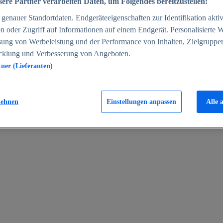
ere Partner verarbeiten Daten, um Folgendes bereitzustellen:
enauer Standortdaten. Endgeräteeigenschaften zur Identifikation aktiv
n oder Zugriff auf Informationen auf einem Endgerät. Personalisierte
sung von Werbeleistung und der Performance von Inhalten, Zielgruppe
cklung und Verbesserung von Angeboten.
tner (Lieferanten)
en 2024
lehnen
Einstellungen anpassen
Alle 
rgeld in Deutschland 2005-2025