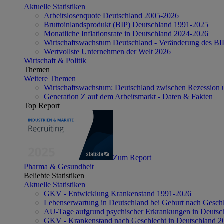
Aktuelle Statistiken
Arbeitslosenquote Deutschland 2005-2026
Bruttoinlandsprodukt (BIP) Deutschland 1991-2025
Monatliche Inflationsrate in Deutschland 2024-2026
Wirtschaftswachstum Deutschland - Veränderung des B
Wertvollste Unternehmen der Welt 2026
Wirtschaft & Politik
Themen
Weitere Themen
Wirtschaftswachstum: Deutschland zwischen Rezession 
Generation Z auf dem Arbeitsmarkt - Daten & Fakten
Top Report
Zum Report
Pharma & Gesundheit
Beliebte Statistiken
Aktuelle Statistiken
GKV - Entwicklung Krankenstand 1991-2026
Lebenserwartung in Deutschland bei Geburt nach Gesch
AU-Tage aufgrund psychischer Erkrankungen in Deutsc
GKV - Krankenstand nach Geschlecht in Deutschland 