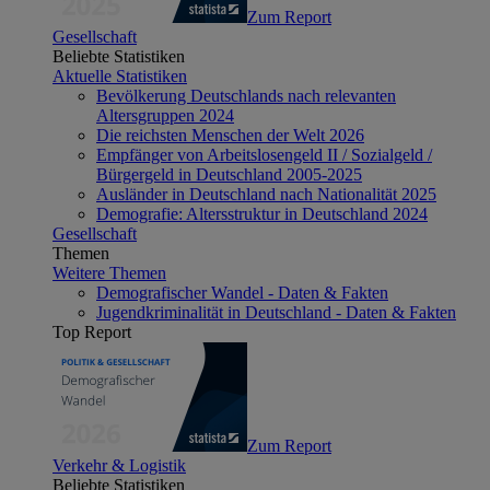
Zum Report
Gesellschaft
Beliebte Statistiken
Aktuelle Statistiken
Bevölkerung Deutschlands nach relevanten
Altersgruppen 2024
Die reichsten Menschen der Welt 2026
Empfänger von Arbeitslosengeld II / Sozialgeld /
Bürgergeld in Deutschland 2005-2025
Ausländer in Deutschland nach Nationalität 2025
Demografie: Altersstruktur in Deutschland 2024
Gesellschaft
Themen
Weitere Themen
Demografischer Wandel - Daten & Fakten
Jugendkriminalität in Deutschland - Daten & Fakten
Top Report
Zum Report
Verkehr & Logistik
Beliebte Statistiken