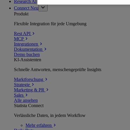
Research AI
Connect
Neu
Produkt
Flexible Integration für jede Umgebung
Rest API
MCP
Integrationen
Dokumentation
Demo buchen
KI-Assistenten
Schnelle Antworten, menschengeprüfte Insights
Marktforschung
Strategie
Marketing & PR
Sales
Alle ansehen
Statista Connect
Verlässliche Daten, in jedem Workflow
Mehr
erfahren