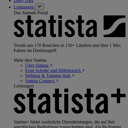
Daily Data
Leistungen
Das Statistik Portal
Trends aus 170 Branchen in 150+ Ländern und über 1 Mio.
Fakten im Direktzugriff.
Mehr über Statista
Über
Statista
Erste Schritte und
Hilfebereich
Webinar & Training
Hub
Statista
Connect
Leistungen
Statista+ bietet zusätzliche Dienstleistungen, die auf Ihre
spezifischen Bedürfnisse zugeschnitten sind. Als Ihr Partner