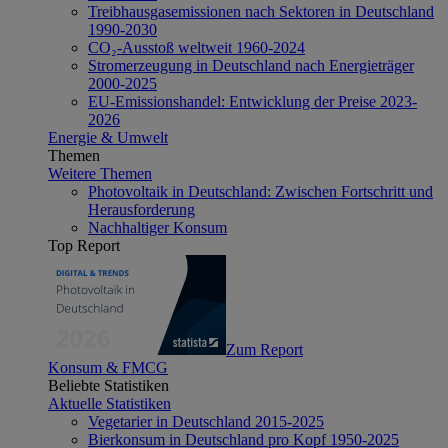
Treibhausgasemissionen nach Sektoren in Deutschland
1990-2030
CO₂-Ausstoß weltweit 1960-2024
Stromerzeugung in Deutschland nach Energieträger
2000-2025
EU-Emissionshandel: Entwicklung der Preise 2023-
2026
Energie & Umwelt
Themen
Weitere Themen
Photovoltaik in Deutschland: Zwischen Fortschritt und
Herausforderung
Nachhaltiger Konsum
Top Report
Zum Report
Konsum & FMCG
Beliebte Statistiken
Aktuelle Statistiken
Vegetarier in Deutschland 2015-2025
Bierkonsum in Deutschland pro Kopf 1950-2025