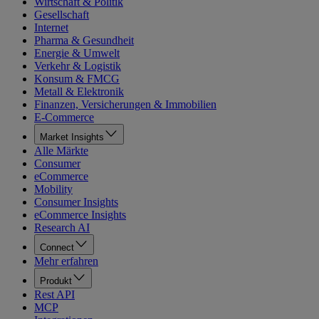
Wirtschaft & Politik
Gesellschaft
Internet
Pharma & Gesundheit
Energie & Umwelt
Verkehr & Logistik
Konsum & FMCG
Metall & Elektronik
Finanzen, Versicherungen & Immobilien
E-Commerce
Market Insights
Alle Märkte
Consumer
eCommerce
Mobility
Consumer Insights
eCommerce Insights
Research AI
Connect
Mehr erfahren
Produkt
Rest API
MCP