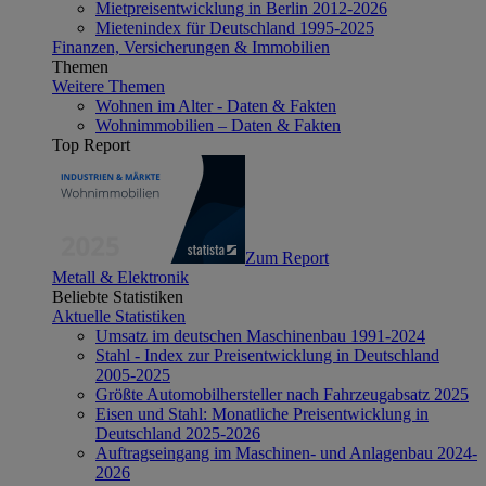
Mietpreisentwicklung in Berlin 2012-2026
Mietenindex für Deutschland 1995-2025
Finanzen, Versicherungen & Immobilien
Themen
Weitere Themen
Wohnen im Alter - Daten & Fakten
Wohnimmobilien – Daten & Fakten
Top Report
Zum Report
Metall & Elektronik
Beliebte Statistiken
Aktuelle Statistiken
Umsatz im deutschen Maschinenbau 1991-2024
Stahl - Index zur Preisentwicklung in Deutschland
2005-2025
Größte Automobilhersteller nach Fahrzeugabsatz 2025
Eisen und Stahl: Monatliche Preisentwicklung in
Deutschland 2025-2026
Auftragseingang im Maschinen- und Anlagenbau 2024-
2026