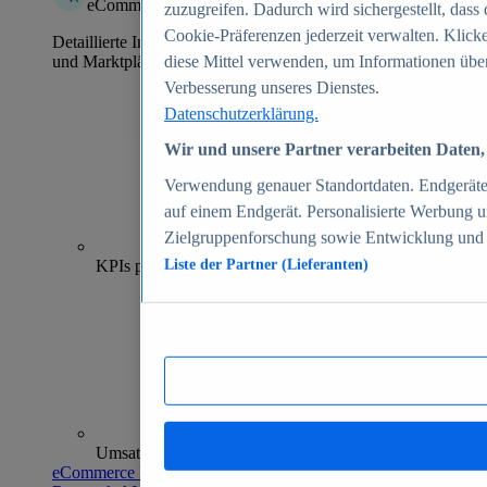
eCommerce Insights
zuzugreifen. Dadurch wird sichergestellt, dass 
Cookie-Präferenzen jederzeit verwalten. Klick
Detaillierte Informationen zu mehr als 39.000 Online-Shops
und Marktplätzen
diese Mittel verwenden, um Informationen über
Verbesserung unseres Dienstes.
Datenschutzerklärung.
Wir und unsere Partner verarbeiten Daten, 
Verwendung genauer Standortdaten. Endgeräteei
auf einem Endgerät. Personalisierte Werbung 
Zielgruppenforschung sowie Entwicklung und
70+
KPIs pro Shop
Liste der Partner (Lieferanten)
Umsatzanalysen und -prognosen
eCommerce Insights entdecken