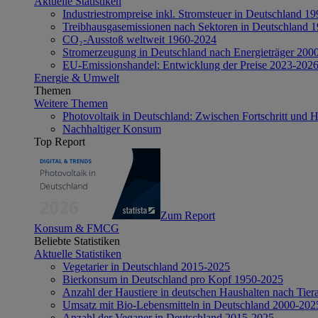
Aktuelle Statistiken
Industriestrompreise inkl. Stromsteuer in Deutschland 1
Treibhausgasemissionen nach Sektoren in Deutschland 
CO₂-Ausstoß weltweit 1960-2024
Stromerzeugung in Deutschland nach Energieträger 200
EU-Emissionshandel: Entwicklung der Preise 2023-202
Energie & Umwelt
Themen
Weitere Themen
Photovoltaik in Deutschland: Zwischen Fortschritt und 
Nachhaltiger Konsum
Top Report
Zum Report
Konsum & FMCG
Beliebte Statistiken
Aktuelle Statistiken
Vegetarier in Deutschland 2015-2025
Bierkonsum in Deutschland pro Kopf 1950-2025
Anzahl der Haustiere in deutschen Haushalten nach Tier
Umsatz mit Bio-Lebensmitteln in Deutschland 2000-202
Anzahl der Veganer in Deutschland 2015-2025