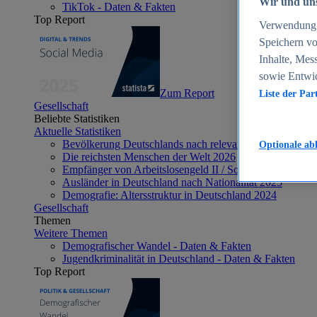
Wir und uns
TikTok - Daten & Fakten
Top Report
Verwendung g
Speichern vo
Inhalte, Mes
sowie Entwi
Zum Report
Liste der Par
Gesellschaft
Beliebte Statistiken
Aktuelle Statistiken
Bevölkerung Deutschlands nach relevanten Altersgrupp
Optionale ab
Die reichsten Menschen der Welt 2026
Empfänger von Arbeitslosengeld II / Sozialgeld / Bürge
Ausländer in Deutschland nach Nationalität 2025
Demografie: Altersstruktur in Deutschland 2024
Gesellschaft
Themen
Weitere Themen
Demografischer Wandel - Daten & Fakten
Jugendkriminalität in Deutschland - Daten & Fakten
Top Report