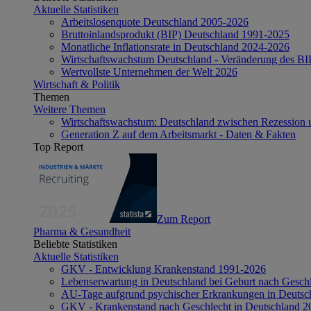
Aktuelle Statistiken
Arbeitslosenquote Deutschland 2005-2026
Bruttoinlandsprodukt (BIP) Deutschland 1991-2025
Monatliche Inflationsrate in Deutschland 2024-2026
Wirtschaftswachstum Deutschland - Veränderung des B
Wertvollste Unternehmen der Welt 2026
Wirtschaft & Politik
Themen
Weitere Themen
Wirtschaftswachstum: Deutschland zwischen Rezession 
Generation Z auf dem Arbeitsmarkt - Daten & Fakten
Top Report
Zum Report
Pharma & Gesundheit
Beliebte Statistiken
Aktuelle Statistiken
GKV - Entwicklung Krankenstand 1991-2026
Lebenserwartung in Deutschland bei Geburt nach Gesch
AU-Tage aufgrund psychischer Erkrankungen in Deutsc
GKV - Krankenstand nach Geschlecht in Deutschland 