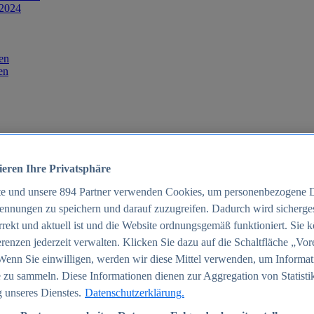
 2024
en
en
ieren Ihre Privatsphäre
te und unsere
894
Partner verwenden Cookies, um personenbezogene 
ennungen zu speichern und darauf zuzugreifen. Dadurch wird sichergest
orrekt und aktuell ist und die Website ordnungsgemäß funktioniert. Sie 
025
renzen jederzeit verwalten. Klicken Sie dazu auf die Schaltfläche „Vor
schland 2025
Wenn Sie einwilligen, werden wir diese Mittel verwenden, um Informat
 zu sammeln. Diese Informationen dienen zur Aggregation von Statisti
 unseres Dienstes.
Datenschutzerklärung.