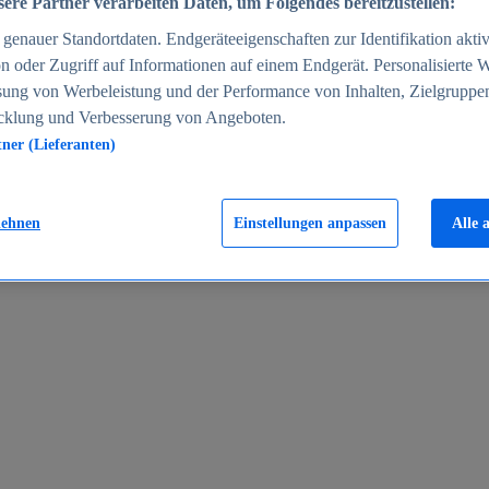
ere Partner verarbeiten Daten, um Folgendes bereitzustellen:
enauer Standortdaten. Endgeräteeigenschaften zur Identifikation aktiv
n oder Zugriff auf Informationen auf einem Endgerät. Personalisierte
sung von Werbeleistung und der Performance von Inhalten, Zielgruppe
cklung und Verbesserung von Angeboten.
tner (Lieferanten)
en 2024
lehnen
Einstellungen anpassen
Alle 
rgeld in Deutschland 2005-2025