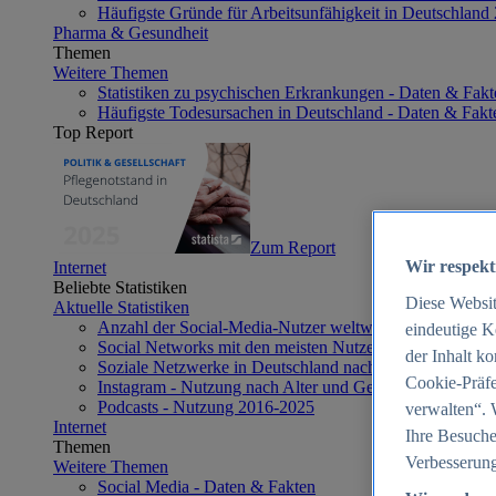
Häufigste Gründe für Arbeitsunfähigkeit in Deutschland
Pharma & Gesundheit
Themen
Weitere Themen
Statistiken zu psychischen Erkrankungen - Daten & Fakt
Häufigste Todesursachen in Deutschland - Daten & Fakt
Top Report
Zum Report
Wir respekt
Internet
Beliebte Statistiken
Diese Websi
Aktuelle Statistiken
Anzahl der Social-Media-Nutzer weltweit 2012-2025
eindeutige K
Social Networks mit den meisten Nutzern weltweit 2025
der Inhalt k
Soziale Netzwerke in Deutschland nach Generationen 2
Cookie-Präfe
Instagram - Nutzung nach Alter und Geschlecht in Deut
Podcasts - Nutzung 2016-2025
verwalten“. 
Internet
Ihre Besuche
Themen
Verbesserung
Weitere Themen
Social Media - Daten & Fakten