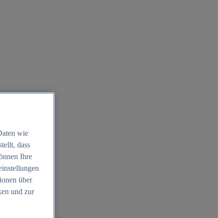
Daten wie
ellt, dass
können Ihre
einstellungen
ionen über
ken und zur