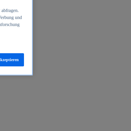
 abfragen.
 Werbung und
nforschung
akzeptieren