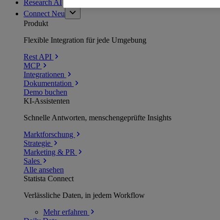
Research AI
Connect
Neu
Produkt
Flexible Integration für jede Umgebung
Rest API
MCP
Integrationen
Dokumentation
Demo buchen
KI-Assistenten
Schnelle Antworten, menschengeprüfte Insights
Marktforschung
Strategie
Marketing & PR
Sales
Alle ansehen
Statista Connect
Verlässliche Daten, in jedem Workflow
Mehr
erfahren