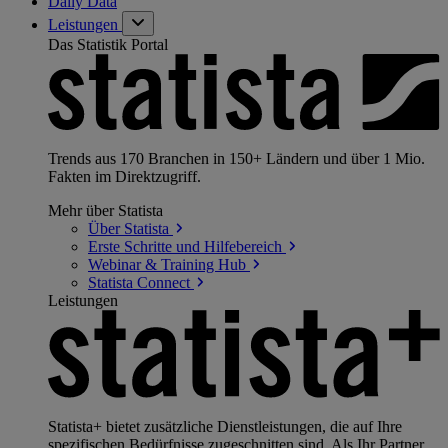
Daily Data
Leistungen
Das Statistik Portal
Trends aus 170 Branchen in 150+ Ländern und über 1 Mio.
Fakten im Direktzugriff.
Mehr über Statista
Über
Statista
Erste Schritte und
Hilfebereich
Webinar & Training
Hub
Statista
Connect
Leistungen
Statista+ bietet zusätzliche Dienstleistungen, die auf Ihre
spezifischen Bedürfnisse zugeschnitten sind. Als Ihr Partner