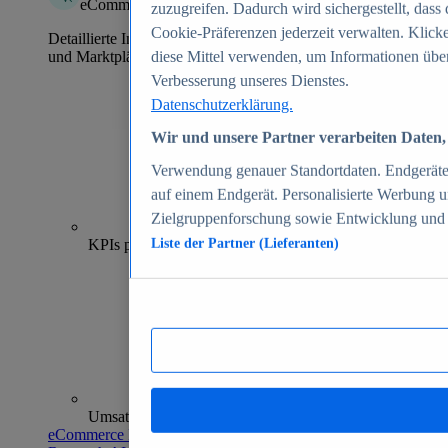
eCommerce Insights
zuzugreifen. Dadurch wird sichergestellt, dass 
Cookie-Präferenzen jederzeit verwalten. Klick
Detaillierte Informationen zu mehr als 39.000 Online-Shops
und Marktplätzen
diese Mittel verwenden, um Informationen über
Verbesserung unseres Dienstes.
Datenschutzerklärung.
Wir und unsere Partner verarbeiten Daten, 
Verwendung genauer Standortdaten. Endgeräteei
auf einem Endgerät. Personalisierte Werbung 
Zielgruppenforschung sowie Entwicklung und
70+
KPIs pro Shop
Liste der Partner (Lieferanten)
Umsatzanalysen und -prognosen
eCommerce Insights entdecken