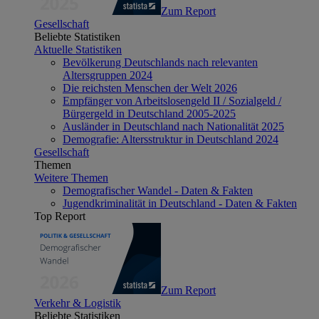
Zum Report
Gesellschaft
Beliebte Statistiken
Aktuelle Statistiken
Bevölkerung Deutschlands nach relevanten
Altersgruppen 2024
Die reichsten Menschen der Welt 2026
Empfänger von Arbeitslosengeld II / Sozialgeld /
Bürgergeld in Deutschland 2005-2025
Ausländer in Deutschland nach Nationalität 2025
Demografie: Altersstruktur in Deutschland 2024
Gesellschaft
Themen
Weitere Themen
Demografischer Wandel - Daten & Fakten
Jugendkriminalität in Deutschland - Daten & Fakten
Top Report
Zum Report
Verkehr & Logistik
Beliebte Statistiken