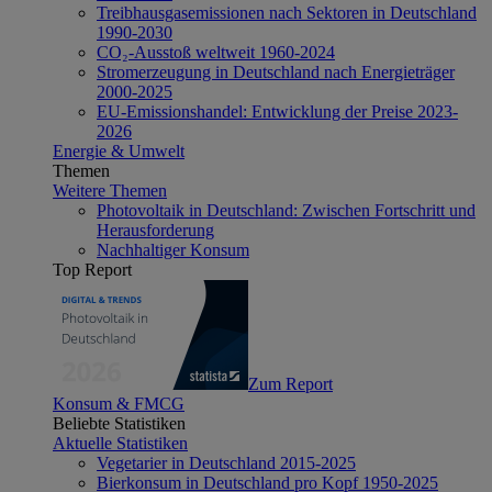
Treibhausgasemissionen nach Sektoren in Deutschland
1990-2030
CO₂-Ausstoß weltweit 1960-2024
Stromerzeugung in Deutschland nach Energieträger
2000-2025
EU-Emissionshandel: Entwicklung der Preise 2023-
2026
Energie & Umwelt
Themen
Weitere Themen
Photovoltaik in Deutschland: Zwischen Fortschritt und
Herausforderung
Nachhaltiger Konsum
Top Report
Zum Report
Konsum & FMCG
Beliebte Statistiken
Aktuelle Statistiken
Vegetarier in Deutschland 2015-2025
Bierkonsum in Deutschland pro Kopf 1950-2025