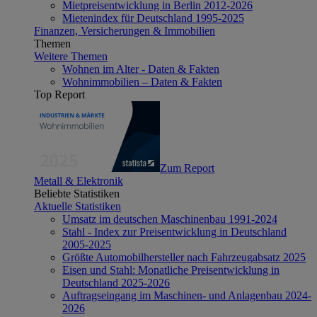
Mietpreisentwicklung in Berlin 2012-2026
Mietenindex für Deutschland 1995-2025
Finanzen, Versicherungen & Immobilien
Themen
Weitere Themen
Wohnen im Alter - Daten & Fakten
Wohnimmobilien – Daten & Fakten
Top Report
Zum Report
Metall & Elektronik
Beliebte Statistiken
Aktuelle Statistiken
Umsatz im deutschen Maschinenbau 1991-2024
Stahl - Index zur Preisentwicklung in Deutschland
2005-2025
Größte Automobilhersteller nach Fahrzeugabsatz 2025
Eisen und Stahl: Monatliche Preisentwicklung in
Deutschland 2025-2026
Auftragseingang im Maschinen- und Anlagenbau 2024-
2026