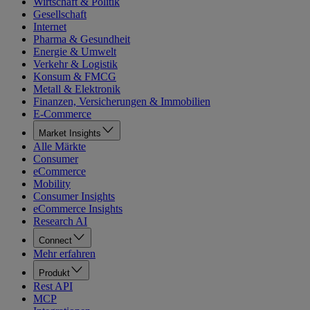
Wirtschaft & Politik
Gesellschaft
Internet
Pharma & Gesundheit
Energie & Umwelt
Verkehr & Logistik
Konsum & FMCG
Metall & Elektronik
Finanzen, Versicherungen & Immobilien
E-Commerce
Market Insights
Alle Märkte
Consumer
eCommerce
Mobility
Consumer Insights
eCommerce Insights
Research AI
Connect
Mehr erfahren
Produkt
Rest API
MCP