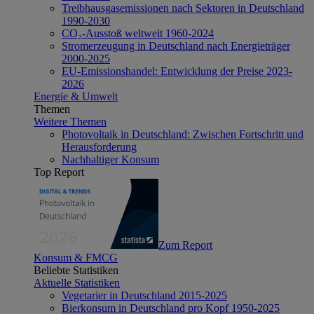
Treibhausgasemissionen nach Sektoren in Deutschland
1990-2030
CO₂-Ausstoß weltweit 1960-2024
Stromerzeugung in Deutschland nach Energieträger
2000-2025
EU-Emissionshandel: Entwicklung der Preise 2023-
2026
Energie & Umwelt
Themen
Weitere Themen
Photovoltaik in Deutschland: Zwischen Fortschritt und
Herausforderung
Nachhaltiger Konsum
Top Report
Zum Report
Konsum & FMCG
Beliebte Statistiken
Aktuelle Statistiken
Vegetarier in Deutschland 2015-2025
Bierkonsum in Deutschland pro Kopf 1950-2025