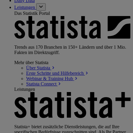
Daily Data
Leistungen
Das Statistik Portal
Trends aus 170 Branchen in 150+ Ländern und über 1 Mio.
Fakten im Direktzugriff.
Mehr über Statista
Über
Statista
Erste Schritte und
Hilfebereich
Webinar & Training
Hub
Statista
Connect
Leistungen
Statista+ bietet zusätzliche Dienstleistungen, die auf Ihre
spezifischen Bedürfnisse zugeschnitten sind. Als Ihr Partner