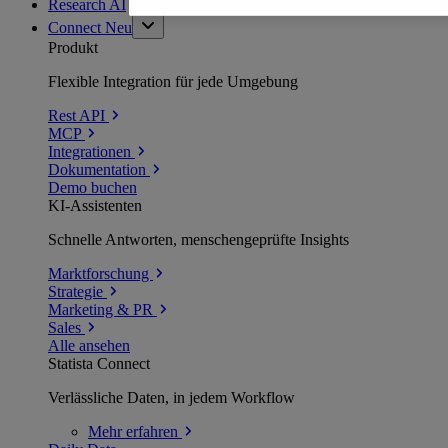
Research AI
Connect
Neu
Produkt
Flexible Integration für jede Umgebung
Rest API
MCP
Integrationen
Dokumentation
Demo buchen
KI-Assistenten
Schnelle Antworten, menschengeprüfte Insights
Marktforschung
Strategie
Marketing & PR
Sales
Alle ansehen
Statista Connect
Verlässliche Daten, in jedem Workflow
Mehr
erfahren