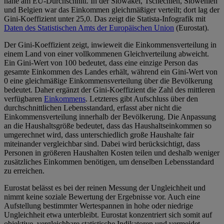
nahe am EU-Durchschnitt. In der Slowakei, Tschechien, Slowenien
und Belgien war das Einkommen gleichmäßiger verteilt; dort lag der
Gini-Koeffizient unter 25,0. Das zeigt die Statista-Infografik mit
Daten des Statistischen Amts der Europäischen Union
(Eurostat).
Der Gini-Koeffizient zeigt, inwieweit die Einkommensverteilung in
einem Land von einer vollkommenen Gleichverteilung abweicht.
Ein Gini-Wert von 100 bedeutet, dass eine einzige Person das
gesamte Einkommen des Landes erhält, während ein Gini-Wert von
0 eine gleichmäßige Einkommensverteilung über die Bevölkerung
bedeutet. Daher ergänzt der Gini-Koeffizient die Zahl des mittleren
verfügbaren
Einkommens
. Letzteres gibt Aufschluss über den
durchschnittlichen Lebensstandard, erfasst aber nicht die
Einkommensverteilung innerhalb der Bevölkerung. Die Anpassung
an die Haushaltsgröße bedeutet, dass das Haushaltseinkommen so
umgerechnet wird, dass unterschiedlich große Haushalte fair
miteinander vergleichbar sind. Dabei wird berücksichtigt, dass
Personen in größeren Haushalten Kosten teilen und deshalb weniger
zusätzliches Einkommen benötigen, um denselben Lebensstandard
zu erreichen.
Eurostat belässt es bei der reinen Messung der Ungleichheit und
nimmt keine soziale Bewertung der Ergebnisse vor. Auch eine
Aufstellung bestimmter Wertespannen in hohe oder niedrige
Ungleichheit etwa unterbleibt. Eurostat konzentriert sich somit auf
objektive, vergleichbare statistische Indikatoren und vermeidet