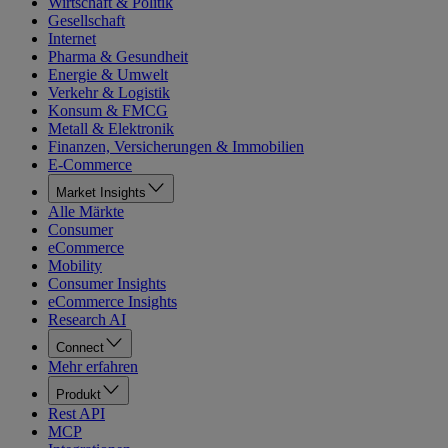
Wirtschaft & Politik
Gesellschaft
Internet
Pharma & Gesundheit
Energie & Umwelt
Verkehr & Logistik
Konsum & FMCG
Metall & Elektronik
Finanzen, Versicherungen & Immobilien
E-Commerce
Market Insights
Alle Märkte
Consumer
eCommerce
Mobility
Consumer Insights
eCommerce Insights
Research AI
Connect
Mehr erfahren
Produkt
Rest API
MCP