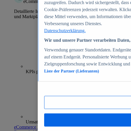
eCommerce Insights
zuzugreifen. Dadurch wird sichergestellt, dass 
Cookie-Präferenzen jederzeit verwalten. Klick
Detaillierte Informationen zu mehr als 39.000 Online-Shops
und Marktplätzen
diese Mittel verwenden, um Informationen über
Verbesserung unseres Dienstes.
Datenschutzerklärung.
Wir und unsere Partner verarbeiten Daten, 
Verwendung genauer Standortdaten. Endgeräteei
auf einem Endgerät. Personalisierte Werbung 
Zielgruppenforschung sowie Entwicklung und
70+
KPIs pro Shop
Liste der Partner (Lieferanten)
Umsatzanalysen und -prognosen
eCommerce Insights entdecken