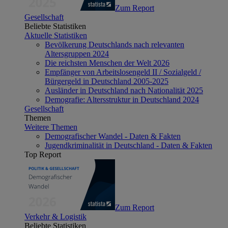
Zum Report
Gesellschaft
Beliebte Statistiken
Aktuelle Statistiken
Bevölkerung Deutschlands nach relevanten
Altersgruppen 2024
Die reichsten Menschen der Welt 2026
Empfänger von Arbeitslosengeld II / Sozialgeld /
Bürgergeld in Deutschland 2005-2025
Ausländer in Deutschland nach Nationalität 2025
Demografie: Altersstruktur in Deutschland 2024
Gesellschaft
Themen
Weitere Themen
Demografischer Wandel - Daten & Fakten
Jugendkriminalität in Deutschland - Daten & Fakten
Top Report
Zum Report
Verkehr & Logistik
Beliebte Statistiken