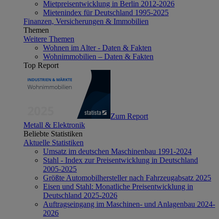
Mietpreisentwicklung in Berlin 2012-2026
Mietenindex für Deutschland 1995-2025
Finanzen, Versicherungen & Immobilien
Themen
Weitere Themen
Wohnen im Alter - Daten & Fakten
Wohnimmobilien – Daten & Fakten
Top Report
Zum Report
Metall & Elektronik
Beliebte Statistiken
Aktuelle Statistiken
Umsatz im deutschen Maschinenbau 1991-2024
Stahl - Index zur Preisentwicklung in Deutschland
2005-2025
Größte Automobilhersteller nach Fahrzeugabsatz 2025
Eisen und Stahl: Monatliche Preisentwicklung in
Deutschland 2025-2026
Auftragseingang im Maschinen- und Anlagenbau 2024-
2026