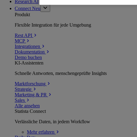
Research AI
Connect
Neu
Produkt
Flexible Integration für jede Umgebung
Rest API
MCP
Integrationen
Dokumentation
Demo buchen
KI-Assistenten
Schnelle Antworten, menschengeprüfte Insights
Marktforschung
Strategie
Marketing & PR
Sales
Alle ansehen
Statista Connect
Verlässliche Daten, in jedem Workflow
Mehr
erfahren