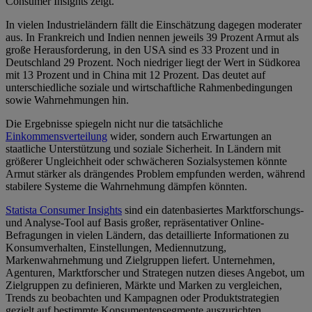
Consumer Insights zeigt.
In vielen Industrieländern fällt die Einschätzung dagegen moderater
aus. In Frankreich und Indien nennen jeweils 39 Prozent Armut als
große Herausforderung, in den USA sind es 33 Prozent und in
Deutschland 29 Prozent. Noch niedriger liegt der Wert in Südkorea
mit 13 Prozent und in China mit 12 Prozent. Das deutet auf
unterschiedliche soziale und wirtschaftliche Rahmenbedingungen
sowie Wahrnehmungen hin.
Die Ergebnisse spiegeln nicht nur die tatsächliche
Einkommensverteilung
wider, sondern auch Erwartungen an
staatliche Unterstützung und soziale Sicherheit. In Ländern mit
größerer Ungleichheit oder schwächeren Sozialsystemen könnte
Armut stärker als drängendes Problem empfunden werden, während
stabilere Systeme die Wahrnehmung dämpfen könnten.
Statista Consumer Insights
sind ein datenbasiertes Marktforschungs-
und Analyse-Tool auf Basis großer, repräsentativer Online-
Befragungen in vielen Ländern, das detaillierte Informationen zu
Konsumverhalten, Einstellungen, Mediennutzung,
Markenwahrnehmung und Zielgruppen liefert. Unternehmen,
Agenturen, Marktforscher und Strategen nutzen dieses Angebot, um
Zielgruppen zu definieren, Märkte und Marken zu vergleichen,
Trends zu beobachten und Kampagnen oder Produktstrategien
gezielt auf bestimmte Konsumentensegmente auszurichten.