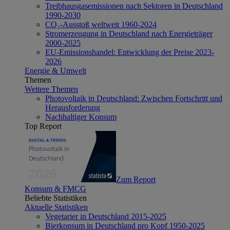
Treibhausgasemissionen nach Sektoren in Deutschland
1990-2030
CO₂-Ausstoß weltweit 1960-2024
Stromerzeugung in Deutschland nach Energieträger
2000-2025
EU-Emissionshandel: Entwicklung der Preise 2023-
2026
Energie & Umwelt
Themen
Weitere Themen
Photovoltaik in Deutschland: Zwischen Fortschritt und
Herausforderung
Nachhaltiger Konsum
Top Report
Zum Report
Konsum & FMCG
Beliebte Statistiken
Aktuelle Statistiken
Vegetarier in Deutschland 2015-2025
Bierkonsum in Deutschland pro Kopf 1950-2025