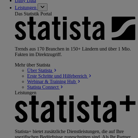
Daily Data
Leistungen
Das Statistik Portal
Trends aus 170 Branchen in 150+ Ländern und über 1 Mio.
Fakten im Direktzugriff.
Mehr über Statista
Über
Statista
Erste Schritte und
Hilfebereich
Webinar & Training
Hub
Statista
Connect
Leistungen
Statista+ bietet zusätzliche Dienstleistungen, die auf Ihre
spezifischen Bedürfnisse zugeschnitten sind. Als Ihr Partner