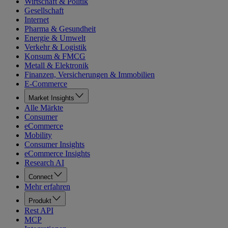
Wirtschaft & Politik
Gesellschaft
Internet
Pharma & Gesundheit
Energie & Umwelt
Verkehr & Logistik
Konsum & FMCG
Metall & Elektronik
Finanzen, Versicherungen & Immobilien
E-Commerce
Market Insights
Alle Märkte
Consumer
eCommerce
Mobility
Consumer Insights
eCommerce Insights
Research AI
Connect
Mehr erfahren
Produkt
Rest API
MCP