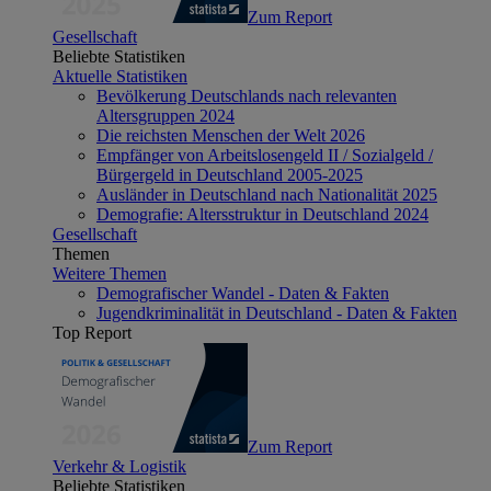
Zum Report
Gesellschaft
Beliebte Statistiken
Aktuelle Statistiken
Bevölkerung Deutschlands nach relevanten
Altersgruppen 2024
Die reichsten Menschen der Welt 2026
Empfänger von Arbeitslosengeld II / Sozialgeld /
Bürgergeld in Deutschland 2005-2025
Ausländer in Deutschland nach Nationalität 2025
Demografie: Altersstruktur in Deutschland 2024
Gesellschaft
Themen
Weitere Themen
Demografischer Wandel - Daten & Fakten
Jugendkriminalität in Deutschland - Daten & Fakten
Top Report
Zum Report
Verkehr & Logistik
Beliebte Statistiken