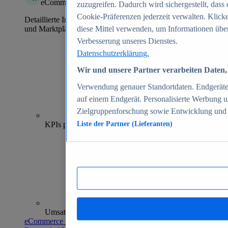
eCommerce Insights
zuzugreifen. Dadurch wird sichergestellt, dass 
Cookie-Präferenzen jederzeit verwalten. Klick
Detaillierte Informationen zu mehr als 39.000 Online-Shops
und Marktplätzen
diese Mittel verwenden, um Informationen über
Verbesserung unseres Dienstes.
Datenschutzerklärung.
Wir und unsere Partner verarbeiten Daten, 
Verwendung genauer Standortdaten. Endgeräteei
auf einem Endgerät. Personalisierte Werbung 
Zielgruppenforschung sowie Entwicklung und
70+
KPIs pro Shop
Liste der Partner (Lieferanten)
Umsatzanalysen und -prognosen
eCommerce Insights entdecken