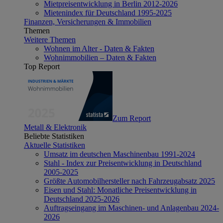
Mietpreisentwicklung in Berlin 2012-2026
Mietenindex für Deutschland 1995-2025
Finanzen, Versicherungen & Immobilien
Themen
Weitere Themen
Wohnen im Alter - Daten & Fakten
Wohnimmobilien – Daten & Fakten
Top Report
Zum Report
Metall & Elektronik
Beliebte Statistiken
Aktuelle Statistiken
Umsatz im deutschen Maschinenbau 1991-2024
Stahl - Index zur Preisentwicklung in Deutschland
2005-2025
Größte Automobilhersteller nach Fahrzeugabsatz 2025
Eisen und Stahl: Monatliche Preisentwicklung in
Deutschland 2025-2026
Auftragseingang im Maschinen- und Anlagenbau 2024-
2026