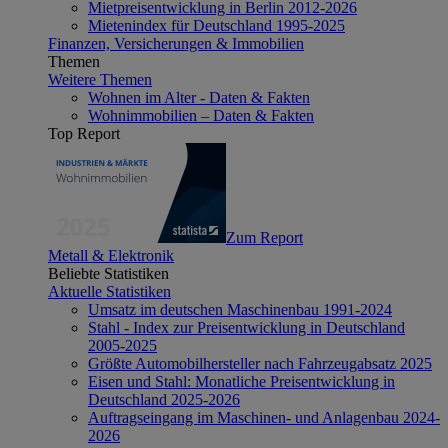
Mietpreisentwicklung in Berlin 2012-2026
Mietenindex für Deutschland 1995-2025
Finanzen, Versicherungen & Immobilien
Themen
Weitere Themen
Wohnen im Alter - Daten & Fakten
Wohnimmobilien – Daten & Fakten
Top Report
Zum Report
Metall & Elektronik
Beliebte Statistiken
Aktuelle Statistiken
Umsatz im deutschen Maschinenbau 1991-2024
Stahl - Index zur Preisentwicklung in Deutschland
2005-2025
Größte Automobilhersteller nach Fahrzeugabsatz 2025
Eisen und Stahl: Monatliche Preisentwicklung in
Deutschland 2025-2026
Auftragseingang im Maschinen- und Anlagenbau 2024-
2026