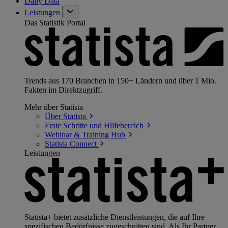
Daily Data
Leistungen
Das Statistik Portal
Trends aus 170 Branchen in 150+ Ländern und über 1 Mio.
Fakten im Direktzugriff.
Mehr über Statista
Über
Statista
Erste Schritte und
Hilfebereich
Webinar & Training
Hub
Statista
Connect
Leistungen
Statista+ bietet zusätzliche Dienstleistungen, die auf Ihre
spezifischen Bedürfnisse zugeschnitten sind. Als Ihr Partner