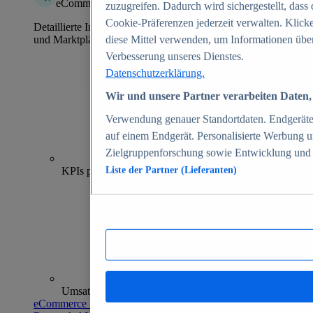
eCommerce Insights
zuzugreifen. Dadurch wird sichergestellt, dass 
Cookie-Präferenzen jederzeit verwalten. Klick
Detaillierte Informationen zu mehr als 39.000 Online-Shops
und Marktplätzen
diese Mittel verwenden, um Informationen über
Verbesserung unseres Dienstes.
Datenschutzerklärung.
Wir und unsere Partner verarbeiten Daten, 
Verwendung genauer Standortdaten. Endgeräteei
auf einem Endgerät. Personalisierte Werbung 
Zielgruppenforschung sowie Entwicklung und
70+
KPIs pro Shop
Liste der Partner (Lieferanten)
Umsatzanalysen und -prognosen
eCommerce Insights entdecken