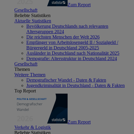
Zum Report
Gesellschaft
Beliebte Statistiken
Aktuelle Statistiken
Bevölkerung Deutschlands nach relevanten
Altersgruppen 2024
Die reichsten Menschen der Welt 2026
Empfänger von Arbeitslosengeld II / Sozialgeld /
Bürgergeld in Deutschland 2005-2025
Ausländer in Deutschland nach Nationalität 2025
Demografie: Altersstruktur in Deutschland 2024
Gesellschaft
Themen
Weitere Themen
Demografischer Wandel - Daten & Fakten
Jugendkriminalität in Deutschland - Daten & Fakten
Top Report
Zum Report
Verkehr & Logistik
Beliebte Statistiken