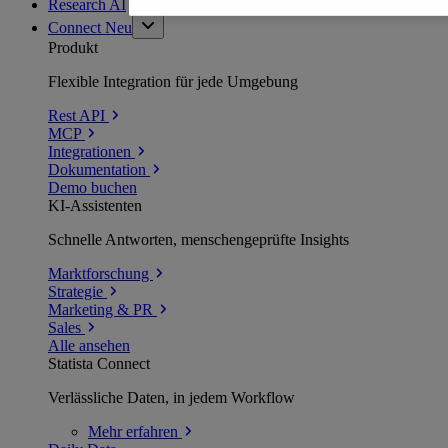
Research AI
Connect
Neu
Produkt
Flexible Integration für jede Umgebung
Rest API
MCP
Integrationen
Dokumentation
Demo buchen
KI-Assistenten
Schnelle Antworten, menschengeprüfte Insights
Marktforschung
Strategie
Marketing & PR
Sales
Alle ansehen
Statista Connect
Verlässliche Daten, in jedem Workflow
Mehr
erfahren