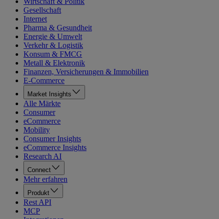
Wirtschaft & Politik
Gesellschaft
Internet
Pharma & Gesundheit
Energie & Umwelt
Verkehr & Logistik
Konsum & FMCG
Metall & Elektronik
Finanzen, Versicherungen & Immobilien
E-Commerce
Market Insights
Alle Märkte
Consumer
eCommerce
Mobility
Consumer Insights
eCommerce Insights
Research AI
Connect
Mehr erfahren
Produkt
Rest API
MCP