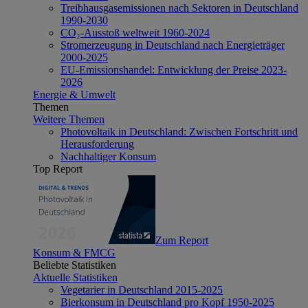
Treibhausgasemissionen nach Sektoren in Deutschland
1990-2030
CO₂-Ausstoß weltweit 1960-2024
Stromerzeugung in Deutschland nach Energieträger
2000-2025
EU-Emissionshandel: Entwicklung der Preise 2023-
2026
Energie & Umwelt
Themen
Weitere Themen
Photovoltaik in Deutschland: Zwischen Fortschritt und
Herausforderung
Nachhaltiger Konsum
Top Report
Zum Report
Konsum & FMCG
Beliebte Statistiken
Aktuelle Statistiken
Vegetarier in Deutschland 2015-2025
Bierkonsum in Deutschland pro Kopf 1950-2025