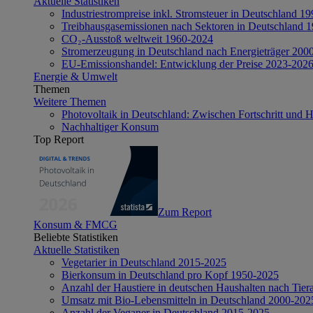
Aktuelle Statistiken
Industriestrompreise inkl. Stromsteuer in Deutschland 1
Treibhausgasemissionen nach Sektoren in Deutschland 
CO₂-Ausstoß weltweit 1960-2024
Stromerzeugung in Deutschland nach Energieträger 200
EU-Emissionshandel: Entwicklung der Preise 2023-202
Energie & Umwelt
Themen
Weitere Themen
Photovoltaik in Deutschland: Zwischen Fortschritt und 
Nachhaltiger Konsum
Top Report
Zum Report
Konsum & FMCG
Beliebte Statistiken
Aktuelle Statistiken
Vegetarier in Deutschland 2015-2025
Bierkonsum in Deutschland pro Kopf 1950-2025
Anzahl der Haustiere in deutschen Haushalten nach Tier
Umsatz mit Bio-Lebensmitteln in Deutschland 2000-202
Anzahl der Veganer in Deutschland 2015-2025