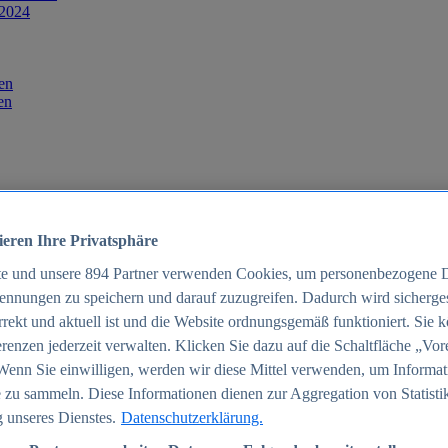
 2024
en
en
ieren Ihre Privatsphäre
te und unsere
894
Partner verwenden Cookies, um personenbezogene 
ennungen zu speichern und darauf zuzugreifen. Dadurch wird sichergest
orrekt und aktuell ist und die Website ordnungsgemäß funktioniert. Sie 
025
renzen jederzeit verwalten. Klicken Sie dazu auf die Schaltfläche „Vor
schland 2025
Wenn Sie einwilligen, werden wir diese Mittel verwenden, um Informat
 zu sammeln. Diese Informationen dienen zur Aggregation von Statisti
 unseres Dienstes.
Datenschutzerklärung.