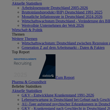
Aktuelle Statistiken
Arbeitslosenquote Deutschland 2005-2026
Bruttoinlandsprodukt (BIP) Deutschland 1991-2025
Monatliche Inflationsrate in Deutschland 2024-2026
Wirtschaftswachstum Deutschland - Veränderung des B
Wertvollste Unternehmen der Welt 2026
Wirtschaft & Politik
Themen
Weitere Themen
Wirtschaftswachstum: Deutschland zwischen Rezession 
Generation Z auf dem Arbeitsmarkt - Daten & Fakten
Top Report
Zum Report
Pharma & Gesundheit
Beliebte Statistiken
Aktuelle Statistiken
GKV - Entwicklung Krankenstand 1991-2026
Lebenserwartung in Deutschland bei Geburt nach Gesch
AU-Tage aufgrund psychischer Erkrankungen in Deutsc
GKV - Krankenstand nach Geschlecht in Deutschland 