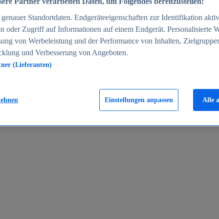
ere Partner verarbeiten Daten, um Folgendes bereitzustellen:
enauer Standortdaten. Endgeräteeigenschaften zur Identifikation aktiv
n oder Zugriff auf Informationen auf einem Endgerät. Personalisierte
sung von Werbeleistung und der Performance von Inhalten, Zielgruppe
cklung und Verbesserung von Angeboten.
tner (Lieferanten)
en 2024
lehnen
Einstellungen anpassen
Alle 
rgeld in Deutschland 2005-2025