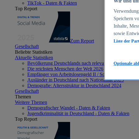
Wir und uns
TikTok - Daten & Fakten
Top Report
Verwendung g
Speichern vo
Inhalte, Mes
sowie Entwi
Zum Report
Liste der Par
Gesellschaft
Beliebte Statistiken
Aktuelle Statistiken
Bevölkerung Deutschlands nach relevanten Altersgrupp
Optionale ab
Die reichsten Menschen der Welt 2026
Empfänger von Arbeitslosengeld II / Sozialgeld / Bürge
Ausländer in Deutschland nach Nationalität 2025
Demografie: Altersstruktur in Deutschland 2024
Gesellschaft
Themen
Weitere Themen
Demografischer Wandel - Daten & Fakten
Jugendkriminalität in Deutschland - Daten & Fakten
Top Report