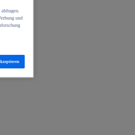
 abfragen.
 Werbung und
nforschung
akzeptieren