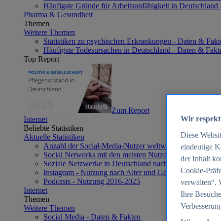
Häufigste Gründe für Arbeitsunfähigkeit in Deutschland
Pharma & Gesundheit
Themen
Weitere Themen
Statistiken zu psychischen Erkrankungen - Daten & Fakt
Häufigste Todesursachen in Deutschland - Daten & Fakt
Top Report
Zum Report
Wir respekt
Internet
Beliebte Statistiken
Diese Websi
Aktuelle Statistiken
Anzahl der Social-Media-Nutzer weltweit 2012-2025
eindeutige K
Social Networks mit den meisten Nutzern weltweit 2025
der Inhalt k
Soziale Netzwerke in Deutschland nach Generationen 2
Cookie-Präfe
Instagram - Nutzung nach Alter und Geschlecht in Deut
Podcasts - Nutzung 2016-2025
verwalten“. 
Internet
Ihre Besuche
Themen
Verbesserung
Weitere Themen
Social Media - Daten & Fakten