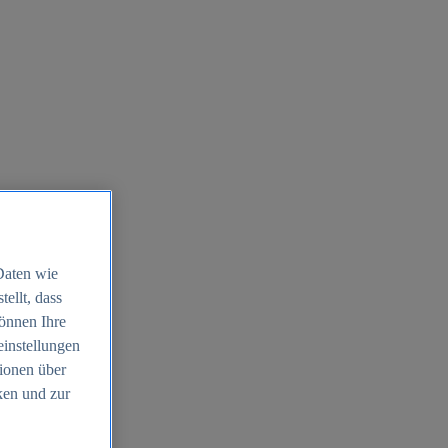
Daten wie
ellt, dass
können Ihre
einstellungen
ionen über
ken und zur