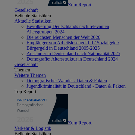
Zum Report
Gesellschaft
Beliebte Statistiken
Aktuelle Statistiken
Bevölkerung Deutschlands nach relevanten
Altersgruppen 2024
Die reichsten Menschen der Welt 2026
Empfänger von Arbeitslosengeld II / Sozialgeld /
Bürgergeld in Deutschland 2005-2025
Ausländer in Deutschland nach Nationalität 2025
Demografie: Altersstruktur in Deutschland 2024
Gesellschaft
Themen
Weitere Themen
Demografischer Wandel - Daten & Fakten
Jugendkriminalität in Deutschland - Daten & Fakten
Top Report
Zum Report
Verkehr & Logistik
Beliebte Statistiken