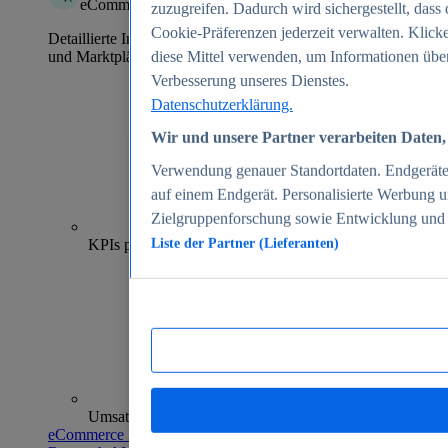
eCommerce Insights
zuzugreifen. Dadurch wird sichergestellt, dass 
Cookie-Präferenzen jederzeit verwalten. Klick
Detaillierte Informationen zu mehr als 39.000 Online-Shops
und Marktplätzen
diese Mittel verwenden, um Informationen über
Verbesserung unseres Dienstes.
Datenschutzerklärung.
Wir und unsere Partner verarbeiten Daten, 
Verwendung genauer Standortdaten. Endgeräteei
auf einem Endgerät. Personalisierte Werbung 
Zielgruppenforschung sowie Entwicklung und
70+
KPIs pro Shop
Liste der Partner (Lieferanten)
Umsatzanalysen und -prognosen
eCommerce Insights entdecken