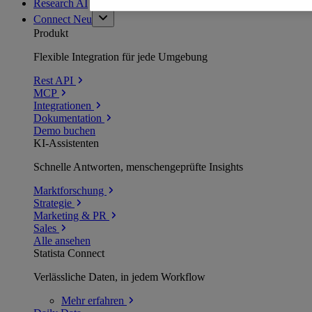
Research AI
Connect
Neu
Produkt
Flexible Integration für jede Umgebung
Rest API
MCP
Integrationen
Dokumentation
Demo buchen
KI-Assistenten
Schnelle Antworten, menschengeprüfte Insights
Marktforschung
Strategie
Marketing & PR
Sales
Alle ansehen
Statista Connect
Verlässliche Daten, in jedem Workflow
Mehr
erfahren