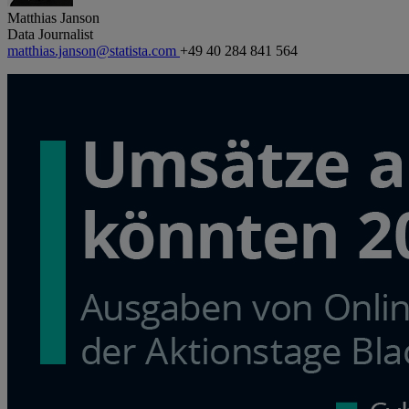
Matthias Janson
Data Journalist
matthias.janson@statista.com
+49 40 284 841 564