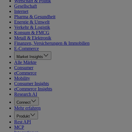
Wirtschaft & Politik
Gesellschaft
Internet
Pharma & Gesundheit
Energie & Umwelt
Verkehr & Logistik
Konsum & FMCG
Metall & Elektronik
Finanzen, Versicherungen & Immobilien
E-Commerce
Market Insights
Alle Märkte
Consumer
eCommerce
Mobility
Consumer Insights
eCommerce Insights
Research AI
Connect
Mehr erfahren
Produkt
Rest API
MCP