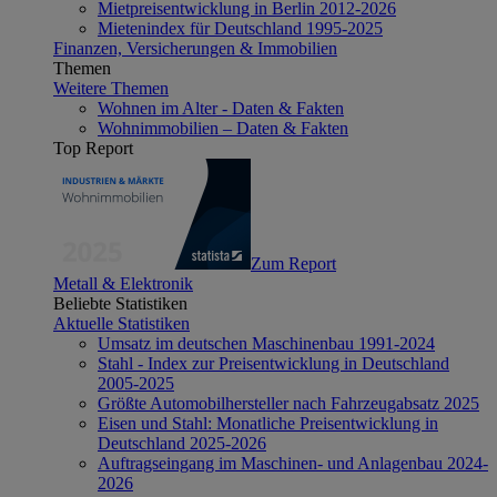
Mietpreisentwicklung in Berlin 2012-2026
Mietenindex für Deutschland 1995-2025
Finanzen, Versicherungen & Immobilien
Themen
Weitere Themen
Wohnen im Alter - Daten & Fakten
Wohnimmobilien – Daten & Fakten
Top Report
Zum Report
Metall & Elektronik
Beliebte Statistiken
Aktuelle Statistiken
Umsatz im deutschen Maschinenbau 1991-2024
Stahl - Index zur Preisentwicklung in Deutschland
2005-2025
Größte Automobilhersteller nach Fahrzeugabsatz 2025
Eisen und Stahl: Monatliche Preisentwicklung in
Deutschland 2025-2026
Auftragseingang im Maschinen- und Anlagenbau 2024-
2026