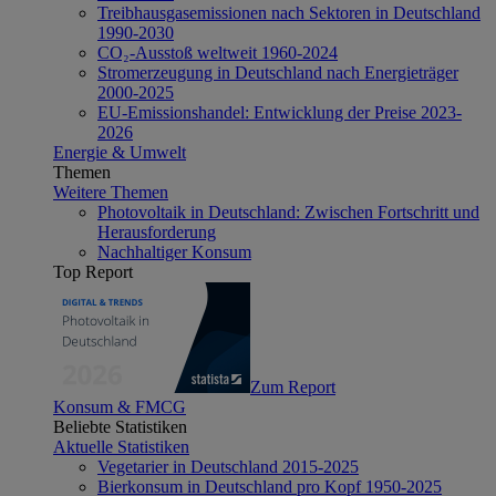
Treibhausgasemissionen nach Sektoren in Deutschland
1990-2030
CO₂-Ausstoß weltweit 1960-2024
Stromerzeugung in Deutschland nach Energieträger
2000-2025
EU-Emissionshandel: Entwicklung der Preise 2023-
2026
Energie & Umwelt
Themen
Weitere Themen
Photovoltaik in Deutschland: Zwischen Fortschritt und
Herausforderung
Nachhaltiger Konsum
Top Report
Zum Report
Konsum & FMCG
Beliebte Statistiken
Aktuelle Statistiken
Vegetarier in Deutschland 2015-2025
Bierkonsum in Deutschland pro Kopf 1950-2025