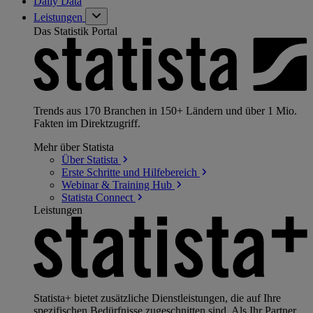
Daily Data
Leistungen
Das Statistik Portal
Trends aus 170 Branchen in 150+ Ländern und über 1 Mio.
Fakten im Direktzugriff.
Mehr über Statista
Über
Statista
Erste Schritte und
Hilfebereich
Webinar & Training
Hub
Statista
Connect
Leistungen
Statista+ bietet zusätzliche Dienstleistungen, die auf Ihre
spezifischen Bedürfnisse zugeschnitten sind. Als Ihr Partner