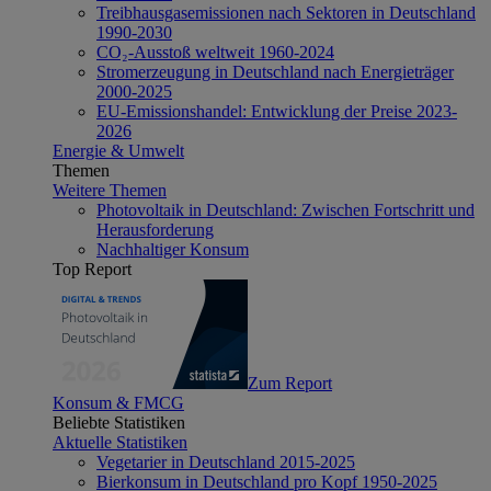
Treibhausgasemissionen nach Sektoren in Deutschland
1990-2030
CO₂-Ausstoß weltweit 1960-2024
Stromerzeugung in Deutschland nach Energieträger
2000-2025
EU-Emissionshandel: Entwicklung der Preise 2023-
2026
Energie & Umwelt
Themen
Weitere Themen
Photovoltaik in Deutschland: Zwischen Fortschritt und
Herausforderung
Nachhaltiger Konsum
Top Report
Zum Report
Konsum & FMCG
Beliebte Statistiken
Aktuelle Statistiken
Vegetarier in Deutschland 2015-2025
Bierkonsum in Deutschland pro Kopf 1950-2025