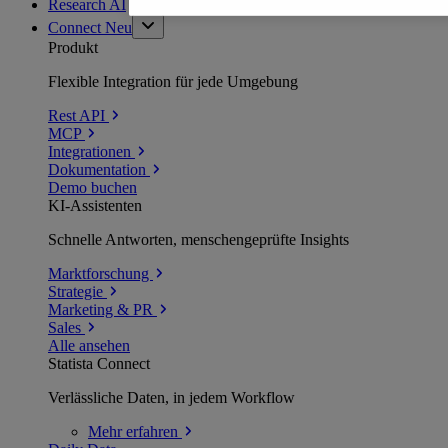
Research AI
Connect
Neu
Produkt
Flexible Integration für jede Umgebung
Rest API
MCP
Integrationen
Dokumentation
Demo buchen
KI-Assistenten
Schnelle Antworten, menschengeprüfte Insights
Marktforschung
Strategie
Marketing & PR
Sales
Alle ansehen
Statista Connect
Verlässliche Daten, in jedem Workflow
Mehr
erfahren