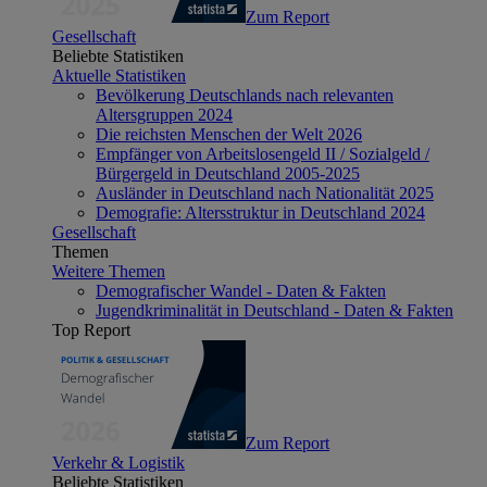
Zum Report
Gesellschaft
Beliebte Statistiken
Aktuelle Statistiken
Bevölkerung Deutschlands nach relevanten
Altersgruppen 2024
Die reichsten Menschen der Welt 2026
Empfänger von Arbeitslosengeld II / Sozialgeld /
Bürgergeld in Deutschland 2005-2025
Ausländer in Deutschland nach Nationalität 2025
Demografie: Altersstruktur in Deutschland 2024
Gesellschaft
Themen
Weitere Themen
Demografischer Wandel - Daten & Fakten
Jugendkriminalität in Deutschland - Daten & Fakten
Top Report
Zum Report
Verkehr & Logistik
Beliebte Statistiken