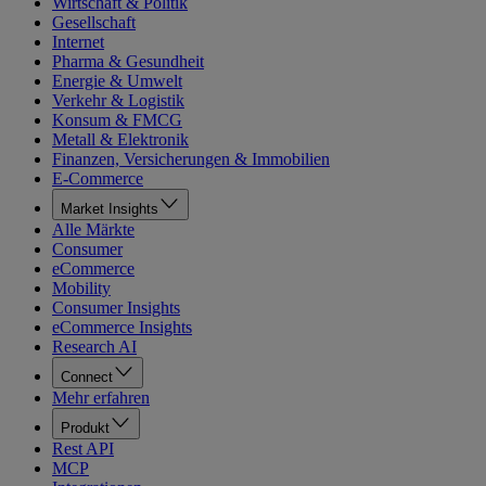
Wirtschaft & Politik
Gesellschaft
Internet
Pharma & Gesundheit
Energie & Umwelt
Verkehr & Logistik
Konsum & FMCG
Metall & Elektronik
Finanzen, Versicherungen & Immobilien
E-Commerce
Market Insights
Alle Märkte
Consumer
eCommerce
Mobility
Consumer Insights
eCommerce Insights
Research AI
Connect
Mehr erfahren
Produkt
Rest API
MCP