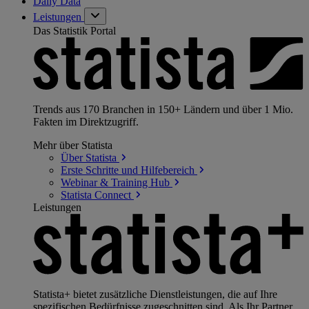
Daily Data
Leistungen
Das Statistik Portal
Trends aus 170 Branchen in 150+ Ländern und über 1 Mio.
Fakten im Direktzugriff.
Mehr über Statista
Über
Statista
Erste Schritte und
Hilfebereich
Webinar & Training
Hub
Statista
Connect
Leistungen
Statista+ bietet zusätzliche Dienstleistungen, die auf Ihre
spezifischen Bedürfnisse zugeschnitten sind. Als Ihr Partner