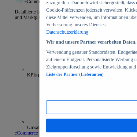
eCommerce Insights
zuzugreifen. Dadurch wird sichergestellt, dass 
Cookie-Präferenzen jederzeit verwalten. Klick
Detaillierte Informationen zu mehr als 39.000 Online-Shops
und Marktplätzen
diese Mittel verwenden, um Informationen über
Verbesserung unseres Dienstes.
Datenschutzerklärung.
Wir und unsere Partner verarbeiten Daten, 
Verwendung genauer Standortdaten. Endgeräteei
auf einem Endgerät. Personalisierte Werbung 
Zielgruppenforschung sowie Entwicklung und
70+
KPIs pro Shop
Liste der Partner (Lieferanten)
Umsatzanalysen und -prognosen
eCommerce Insights entdecken