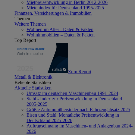
Mietpreisentwicklung in Berlin 2012-2026
Mietenindex für Deutschland 1995-2025
Finanzen, Versicherungen & Immobilien
Themen
Weitere Themen
Wohnen im Alter - Daten & Fakten
Wohnimmobilien – Daten & Fakten
Top Report
Zum Report
Metall & Elektronik
Beliebte Statistiken
Aktuelle Statistiken
Umsatz im deutschen Maschinenbau 1991-2024
Stahl - Index zur Preisentwicklung in Deutschland
2005-2025
Größte Automobilhersteller nach Fahrzeugabsatz 2025
Eisen und Stahl: Monatliche Preisentwicklung in
Deutschland 2025-2026
Auftragseingang im Maschinen- und Anlagenbau 2024-
2026