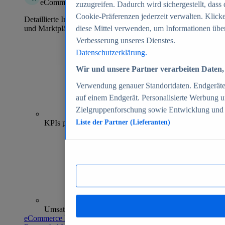
eCommerce Insights
zuzugreifen. Dadurch wird sichergestellt, dass 
Cookie-Präferenzen jederzeit verwalten. Klick
Detaillierte Informationen zu mehr als 39.000 Online-Shops
und Marktplätzen
diese Mittel verwenden, um Informationen über
Verbesserung unseres Dienstes.
Datenschutzerklärung.
Wir und unsere Partner verarbeiten Daten, 
Verwendung genauer Standortdaten. Endgeräteei
auf einem Endgerät. Personalisierte Werbung 
Zielgruppenforschung sowie Entwicklung und
70+
KPIs pro Shop
Liste der Partner (Lieferanten)
Umsatzanalysen und -prognosen
eCommerce Insights entdecken