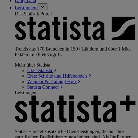
Daily Data
Leistungen
Das Statistik Portal
Trends aus 170 Branchen in 150+ Ländern und über 1 Mio.
Fakten im Direktzugriff.
Mehr über Statista
Über
Statista
Erste Schritte und
Hilfebereich
Webinar & Training
Hub
Statista
Connect
Leistungen
Statista+ bietet zusätzliche Dienstleistungen, die auf Ihre
spezifischen Bedürfnisse zugeschnitten sind. Als Ihr Partner