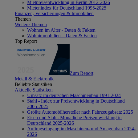
Mietpreisentwicklung in Berlin 2012-2026
Mietenindex für Deutschland 1995-2025
Finanzen, Versicherungen & Immobilien
Themen
Weitere Themen
Wohnen im Alter - Daten & Fakten
Wohnimmobilien – Daten & Fakten
Top Report
Zum Report
Metall & Elektronik
Beliebte Statistiken
Aktuelle Statistiken
Umsatz im deutschen Maschinenbau 1991-2024
Stahl - Index zur Preisentwicklung in Deutschland
2005-2025
Größte Automobilhersteller nach Fahrzeugabsatz 2025
Eisen und Stahl: Monatliche Preisentwicklung in
Deutschland 2025-2026
Auftragseingang im Maschinen- und Anlagenbau 2024-
2026