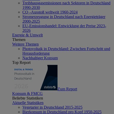
Treibhausgasemissionen nach Sektoren in Deutschland
1990-2030
CO₂-Ausstoß weltweit 1960-2024
Stromerzeugung in Deutschland nach Energieträger
2000-2025
EU-Emissionshandel: Entwicklung der Preise 2023-
2026
Energie & Umwelt
Themen
Weitere Themen
Photovoltaik in Deutschland: Zwischen Fortschritt und
Herausforderung
Nachhaltiger Konsum
Top Report
Zum Report
Konsum & FMCG
Beliebte Statistiken
Aktuelle Statistiken
Vegetarier in Deutschland 2015-2025
Bierkonsum in Deutschland pro Kopf 1950-2025