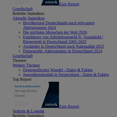
Zum Report
Gesellschaft
Beliebte Statistiken
Aktuelle Statistiken
Bevölkerung Deutschlands nach relevanten
Altersgruppen 2024
Die reichsten Menschen der Welt 2026
Empfänger von Arbeitslosengeld II / Sozialgeld /
Bürgergeld in Deutschland 2005-2025
Ausländer in Deutschland nach Nationalität 2025
Demografie: Altersstruktur in Deutschland 2024
Gesellschaft
Themen
Weitere Themen
Demografischer Wandel - Daten & Fakten
Jugendkriminalität in Deutschland - Daten & Fakten
Top Report
Zum Report
Verkehr & Logistik
Beliebte Statistiken