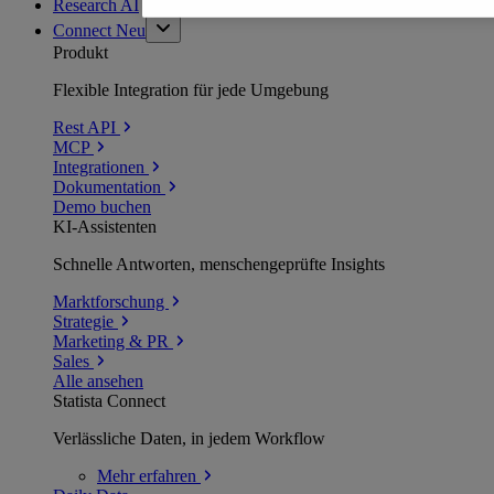
Research AI
Connect
Neu
Produkt
Flexible Integration für jede Umgebung
Rest API
MCP
Integrationen
Dokumentation
Demo buchen
KI-Assistenten
Schnelle Antworten, menschengeprüfte Insights
Marktforschung
Strategie
Marketing & PR
Sales
Alle ansehen
Statista Connect
Verlässliche Daten, in jedem Workflow
Mehr
erfahren