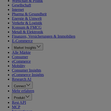
Wirtschaft & Politik
Gesellschaft
Internet
Pharma & Gesundheit
Energie & Umwelt
Verkehr & Logistik
Konsum & FMCG
Metall & Elektronik
Finanzen, Versicherungen & Immobilien
E-Commerce
Market Insights
Alle Märkte
Consumer
eCommerce
Mobility
Consumer Insights
eCommerce Insights
Research AI
Connect
Mehr erfahren
Produkt
Rest API
MCP