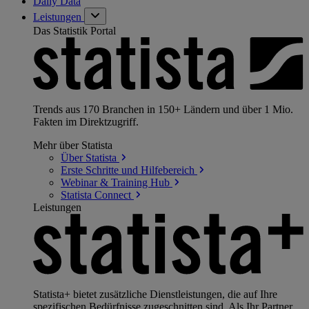
Daily Data
Leistungen
Das Statistik Portal
Trends aus 170 Branchen in 150+ Ländern und über 1 Mio.
Fakten im Direktzugriff.
Mehr über Statista
Über
Statista
Erste Schritte und
Hilfebereich
Webinar & Training
Hub
Statista
Connect
Leistungen
Statista+ bietet zusätzliche Dienstleistungen, die auf Ihre
spezifischen Bedürfnisse zugeschnitten sind. Als Ihr Partner