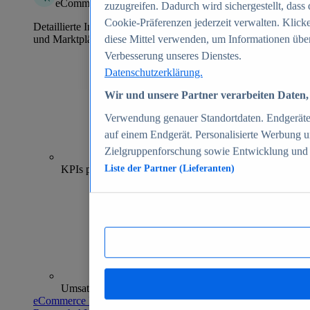
eCommerce Insights
zuzugreifen. Dadurch wird sichergestellt, dass 
Cookie-Präferenzen jederzeit verwalten. Klick
Detaillierte Informationen zu mehr als 39.000 Online-Shops
und Marktplätzen
diese Mittel verwenden, um Informationen über
Verbesserung unseres Dienstes.
Datenschutzerklärung.
Wir und unsere Partner verarbeiten Daten, 
Verwendung genauer Standortdaten. Endgeräteei
auf einem Endgerät. Personalisierte Werbung 
Zielgruppenforschung sowie Entwicklung und
70+
KPIs pro Shop
Liste der Partner (Lieferanten)
Umsatzanalysen und -prognosen
eCommerce Insights entdecken