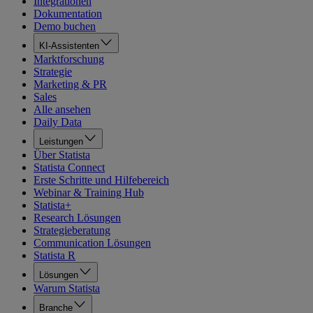
Integrationen
Dokumentation
Demo buchen
KI-Assistenten
Marktforschung
Strategie
Marketing & PR
Sales
Alle ansehen
Daily Data
Leistungen
Über Statista
Statista Connect
Erste Schritte und Hilfebereich
Webinar & Training Hub
Statista+
Research Lösungen
Strategieberatung
Communication Lösungen
Statista R
Lösungen
Warum Statista
Branche