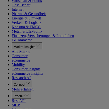
Wirtschaft & Politik
Gesellschaft
Internet
Pharma & Gesundheit
Energie & Umwelt
Verkehr & Logistik
Konsum & FMCG
Metall & Elektronik
Finanzen, Versicherungen & Immobilien
E-Commerce
Market Insights
Alle Märkte
Consumer
eCommerce
Mobility
Consumer Insights
eCommerce Insights
Research AI
Connect
Mehr erfahren
Produkt
Rest API
MCP