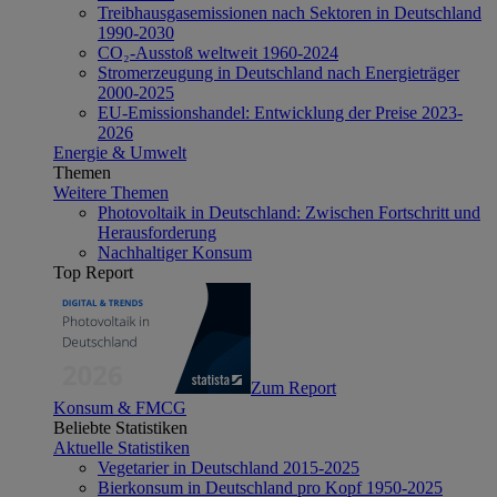
Treibhausgasemissionen nach Sektoren in Deutschland
1990-2030
CO₂-Ausstoß weltweit 1960-2024
Stromerzeugung in Deutschland nach Energieträger
2000-2025
EU-Emissionshandel: Entwicklung der Preise 2023-
2026
Energie & Umwelt
Themen
Weitere Themen
Photovoltaik in Deutschland: Zwischen Fortschritt und
Herausforderung
Nachhaltiger Konsum
Top Report
Zum Report
Konsum & FMCG
Beliebte Statistiken
Aktuelle Statistiken
Vegetarier in Deutschland 2015-2025
Bierkonsum in Deutschland pro Kopf 1950-2025