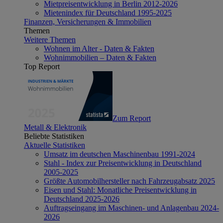
Mietpreisentwicklung in Berlin 2012-2026
Mietenindex für Deutschland 1995-2025
Finanzen, Versicherungen & Immobilien
Themen
Weitere Themen
Wohnen im Alter - Daten & Fakten
Wohnimmobilien – Daten & Fakten
Top Report
Zum Report
Metall & Elektronik
Beliebte Statistiken
Aktuelle Statistiken
Umsatz im deutschen Maschinenbau 1991-2024
Stahl - Index zur Preisentwicklung in Deutschland
2005-2025
Größte Automobilhersteller nach Fahrzeugabsatz 2025
Eisen und Stahl: Monatliche Preisentwicklung in
Deutschland 2025-2026
Auftragseingang im Maschinen- und Anlagenbau 2024-
2026