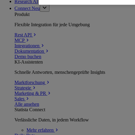
Research AI
Connect
Neu
Produkt
Flexible Integration für jede Umgebung
Rest API
MCP
Integrationen
Dokumentation
Demo buchen
KI-Assistenten
Schnelle Antworten, menschengeprüfte Insights
Marktforschung
Strategie
Marketing & PR
Sales
Alle ansehen
Statista Connect
Verlässliche Daten, in jedem Workflow
Mehr
erfahren