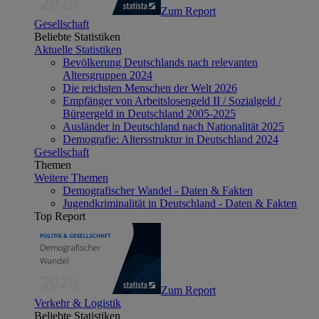
Zum Report
Gesellschaft
Beliebte Statistiken
Aktuelle Statistiken
Bevölkerung Deutschlands nach relevanten
Altersgruppen 2024
Die reichsten Menschen der Welt 2026
Empfänger von Arbeitslosengeld II / Sozialgeld /
Bürgergeld in Deutschland 2005-2025
Ausländer in Deutschland nach Nationalität 2025
Demografie: Altersstruktur in Deutschland 2024
Gesellschaft
Themen
Weitere Themen
Demografischer Wandel - Daten & Fakten
Jugendkriminalität in Deutschland - Daten & Fakten
Top Report
Zum Report
Verkehr & Logistik
Beliebte Statistiken