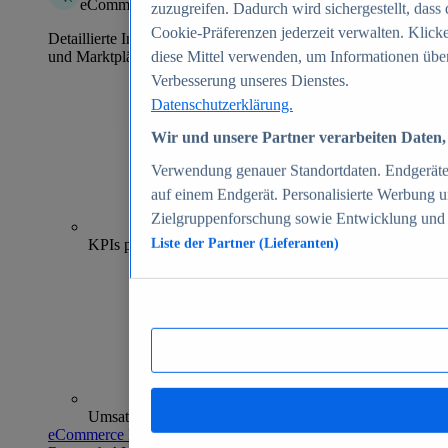
eCommerce Insights
zuzugreifen. Dadurch wird sichergestellt, dass 
Cookie-Präferenzen jederzeit verwalten. Klick
Detaillierte Informationen zu mehr als 39.000 Online-Shops
und Marktplätzen
diese Mittel verwenden, um Informationen über
Verbesserung unseres Dienstes.
Datenschutzerklärung.
Wir und unsere Partner verarbeiten Daten, 
Verwendung genauer Standortdaten. Endgeräteei
auf einem Endgerät. Personalisierte Werbung 
Zielgruppenforschung sowie Entwicklung und
70+
KPIs pro Shop
Liste der Partner (Lieferanten)
Umsatzanalysen und -prognosen
eCommerce Insights entdecken