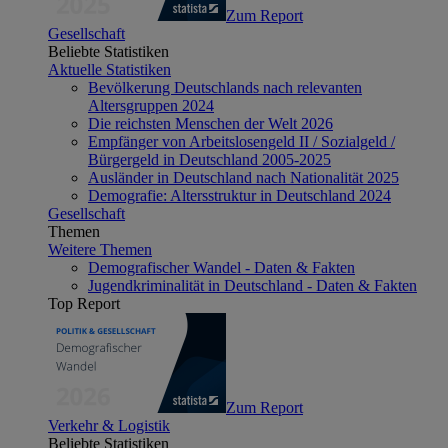
Zum Report
Gesellschaft
Beliebte Statistiken
Aktuelle Statistiken
Bevölkerung Deutschlands nach relevanten
Altersgruppen 2024
Die reichsten Menschen der Welt 2026
Empfänger von Arbeitslosengeld II / Sozialgeld /
Bürgergeld in Deutschland 2005-2025
Ausländer in Deutschland nach Nationalität 2025
Demografie: Altersstruktur in Deutschland 2024
Gesellschaft
Themen
Weitere Themen
Demografischer Wandel - Daten & Fakten
Jugendkriminalität in Deutschland - Daten & Fakten
Top Report
Zum Report
Verkehr & Logistik
Beliebte Statistiken