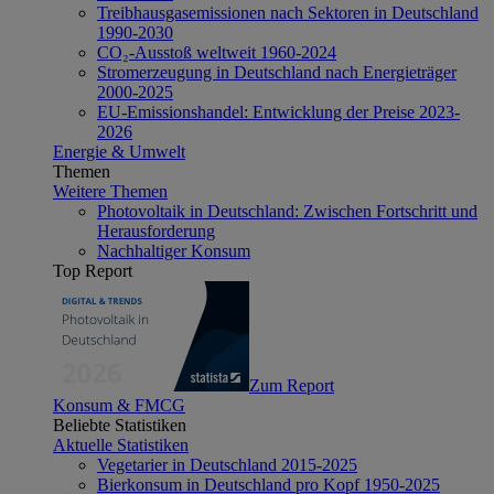
Treibhausgasemissionen nach Sektoren in Deutschland
1990-2030
CO₂-Ausstoß weltweit 1960-2024
Stromerzeugung in Deutschland nach Energieträger
2000-2025
EU-Emissionshandel: Entwicklung der Preise 2023-
2026
Energie & Umwelt
Themen
Weitere Themen
Photovoltaik in Deutschland: Zwischen Fortschritt und
Herausforderung
Nachhaltiger Konsum
Top Report
Zum Report
Konsum & FMCG
Beliebte Statistiken
Aktuelle Statistiken
Vegetarier in Deutschland 2015-2025
Bierkonsum in Deutschland pro Kopf 1950-2025