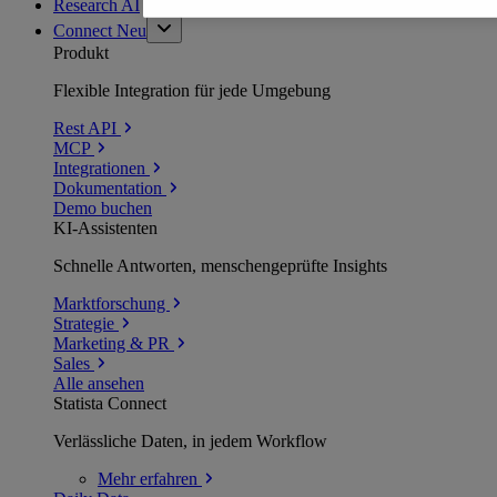
Research AI
Connect
Neu
Produkt
Flexible Integration für jede Umgebung
Rest API
MCP
Integrationen
Dokumentation
Demo buchen
KI-Assistenten
Schnelle Antworten, menschengeprüfte Insights
Marktforschung
Strategie
Marketing & PR
Sales
Alle ansehen
Statista Connect
Verlässliche Daten, in jedem Workflow
Mehr
erfahren