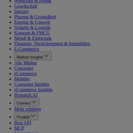
Wirtschaft & Politik
Gesellschaft
Internet
Pharma & Gesundheit
Energie & Umwelt
Verkehr & Logistik
Konsum & FMCG
Metall & Elektronik
Finanzen, Versicherungen & Immobilien
E-Commerce
Market Insights
Alle Märkte
Consumer
eCommerce
Mobility
Consumer Insights
eCommerce Insights
Research AI
Connect
Mehr erfahren
Produkt
Rest API
MCP