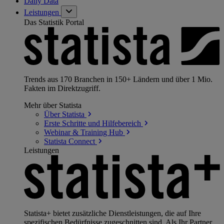
Daily Data
Leistungen
Das Statistik Portal
Trends aus 170 Branchen in 150+ Ländern und über 1 Mio.
Fakten im Direktzugriff.
Mehr über Statista
Über
Statista
Erste Schritte und
Hilfebereich
Webinar & Training
Hub
Statista
Connect
Leistungen
Statista+ bietet zusätzliche Dienstleistungen, die auf Ihre
spezifischen Bedürfnisse zugeschnitten sind. Als Ihr Partner