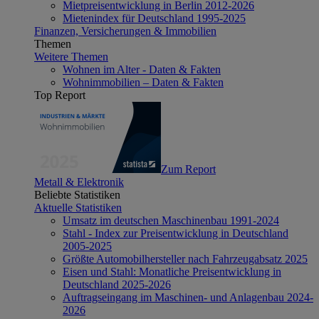
Mietpreisentwicklung in Berlin 2012-2026
Mietenindex für Deutschland 1995-2025
Finanzen, Versicherungen & Immobilien
Themen
Weitere Themen
Wohnen im Alter - Daten & Fakten
Wohnimmobilien – Daten & Fakten
Top Report
Zum Report
Metall & Elektronik
Beliebte Statistiken
Aktuelle Statistiken
Umsatz im deutschen Maschinenbau 1991-2024
Stahl - Index zur Preisentwicklung in Deutschland
2005-2025
Größte Automobilhersteller nach Fahrzeugabsatz 2025
Eisen und Stahl: Monatliche Preisentwicklung in
Deutschland 2025-2026
Auftragseingang im Maschinen- und Anlagenbau 2024-
2026