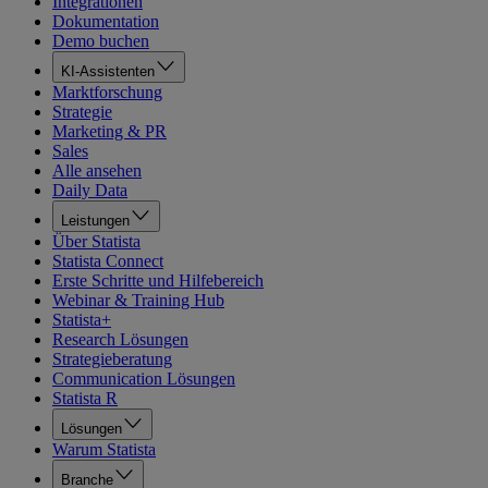
Integrationen
Dokumentation
Demo buchen
KI-Assistenten
Marktforschung
Strategie
Marketing & PR
Sales
Alle ansehen
Daily Data
Leistungen
Über Statista
Statista Connect
Erste Schritte und Hilfebereich
Webinar & Training Hub
Statista+
Research Lösungen
Strategieberatung
Communication Lösungen
Statista R
Lösungen
Warum Statista
Branche