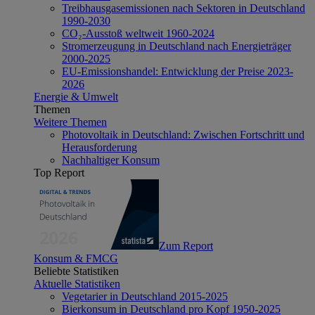
Treibhausgasemissionen nach Sektoren in Deutschland
1990-2030
CO₂-Ausstoß weltweit 1960-2024
Stromerzeugung in Deutschland nach Energieträger
2000-2025
EU-Emissionshandel: Entwicklung der Preise 2023-
2026
Energie & Umwelt
Themen
Weitere Themen
Photovoltaik in Deutschland: Zwischen Fortschritt und
Herausforderung
Nachhaltiger Konsum
Top Report
Zum Report
Konsum & FMCG
Beliebte Statistiken
Aktuelle Statistiken
Vegetarier in Deutschland 2015-2025
Bierkonsum in Deutschland pro Kopf 1950-2025