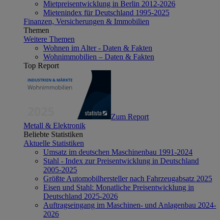
Mietpreisentwicklung in Berlin 2012-2026
Mietenindex für Deutschland 1995-2025
Finanzen, Versicherungen & Immobilien
Themen
Weitere Themen
Wohnen im Alter - Daten & Fakten
Wohnimmobilien – Daten & Fakten
Top Report
Zum Report
Metall & Elektronik
Beliebte Statistiken
Aktuelle Statistiken
Umsatz im deutschen Maschinenbau 1991-2024
Stahl - Index zur Preisentwicklung in Deutschland
2005-2025
Größte Automobilhersteller nach Fahrzeugabsatz 2025
Eisen und Stahl: Monatliche Preisentwicklung in
Deutschland 2025-2026
Auftragseingang im Maschinen- und Anlagenbau 2024-
2026