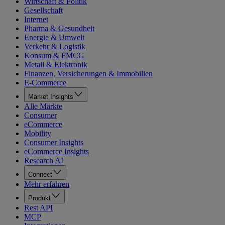
Wirtschaft & Politik
Gesellschaft
Internet
Pharma & Gesundheit
Energie & Umwelt
Verkehr & Logistik
Konsum & FMCG
Metall & Elektronik
Finanzen, Versicherungen & Immobilien
E-Commerce
Market Insights
Alle Märkte
Consumer
eCommerce
Mobility
Consumer Insights
eCommerce Insights
Research AI
Connect
Mehr erfahren
Produkt
Rest API
MCP