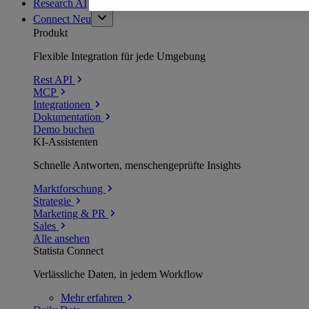
Research AI
Connect
Neu
Produkt
Flexible Integration für jede Umgebung
Rest API
MCP
Integrationen
Dokumentation
Demo buchen
KI-Assistenten
Schnelle Antworten, menschengeprüfte Insights
Marktforschung
Strategie
Marketing & PR
Sales
Alle ansehen
Statista Connect
Verlässliche Daten, in jedem Workflow
Mehr
erfahren