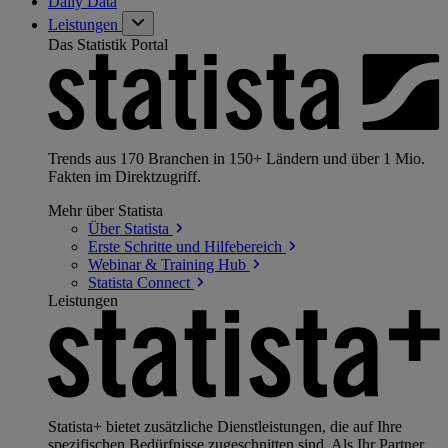
Daily Data
Leistungen
Das Statistik Portal
Trends aus 170 Branchen in 150+ Ländern und über 1 Mio.
Fakten im Direktzugriff.
Mehr über Statista
Über
Statista
Erste Schritte und
Hilfebereich
Webinar & Training
Hub
Statista
Connect
Leistungen
Statista+ bietet zusätzliche Dienstleistungen, die auf Ihre
spezifischen Bedürfnisse zugeschnitten sind. Als Ihr Partner