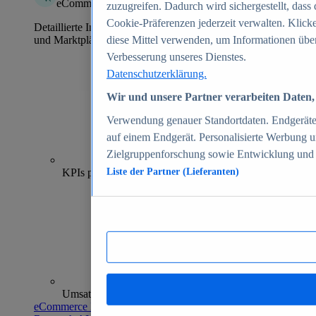
eCommerce Insights
zuzugreifen. Dadurch wird sichergestellt, dass 
Cookie-Präferenzen jederzeit verwalten. Klick
Detaillierte Informationen zu mehr als 39.000 Online-Shops
und Marktplätzen
diese Mittel verwenden, um Informationen über
Verbesserung unseres Dienstes.
Datenschutzerklärung.
Wir und unsere Partner verarbeiten Daten, 
Verwendung genauer Standortdaten. Endgeräteei
auf einem Endgerät. Personalisierte Werbung 
Zielgruppenforschung sowie Entwicklung und
70+
KPIs pro Shop
Liste der Partner (Lieferanten)
Umsatzanalysen und -prognosen
eCommerce Insights entdecken