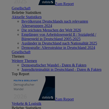
Zum Report
Gesellschaft
Beliebte Statistiken
Aktuelle Statistiken
Bevölkerung Deutschlands nach relevanten
Altersgruppen 2024
Die reichsten Menschen der Welt 2026
Empfänger von Arbeitslosengeld II / Sozialgeld /
Bürgergeld in Deutschland 2005-2025
Ausländer in Deutschland nach Nationalität 2025
Demografie: Altersstruktur in Deutschland 2024
Gesellschaft
Themen
Weitere Themen
Demografischer Wandel - Daten & Fakten
Jugendkriminalität in Deutschland - Daten & Fakten
Top Report
Zum Report
Verkehr & Logistik
Beliebte Statistiken